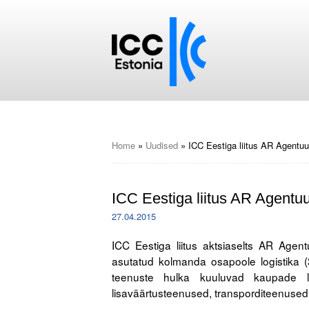
Home
»
Uudised
»
ICC Eestiga liitus AR Agentuu
ICC Eestiga liitus AR Agentu
27.04.2015
ICC Eestiga liitus aktsiaselts AR Agen
asutatud kolmanda osapoole logistika (
teenuste hulka kuuluvad kaupade ladu
lisaväärtusteenused, transporditeenused 
.