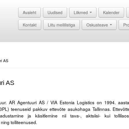
Avaleht
Uudised
Liikmed
Kalender
Kontakt
Liitu meililistiga
Oskusteave
Pro
ri AS
uri AS
tuur. AR Agentuuri AS / VIA Estonia Logistics on 1994. aasta
3PL) teenuseid pakkuv ettevõte asukohaga Tallinnas. Ettevõtt
stamine ja käsitlemine nii tava-, aktsiisi- kui tollilaos
ning tolliteenused.