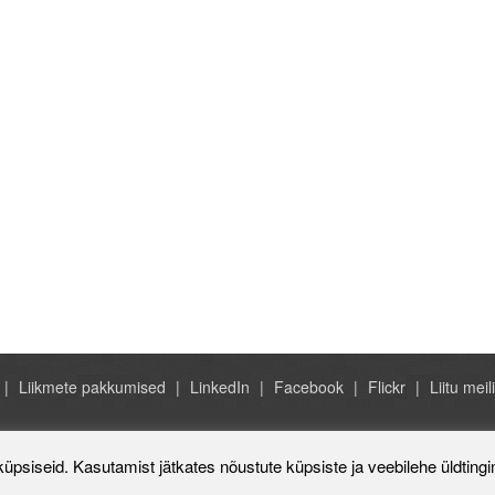
Liikmete pakkumised
LinkedIn
Facebook
Flickr
Liitu meili
Rahvusvaheline Kaubanduskoda 
küpsiseid. Kasutamist jätkates nõustute küpsiste ja veebilehe üldting