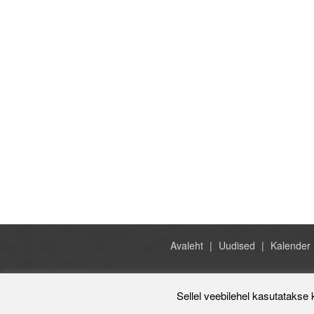
Avaleht
Uudised
Kalender
Sellel veebilehel kasutatakse 