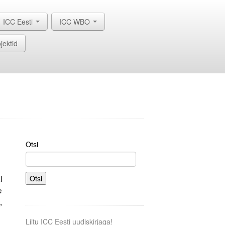
ICC Eesti
ICC WBO
jektid
Otsi
l
Otsi
e
,
Liitu ICC Eesti uudiskirjaga!