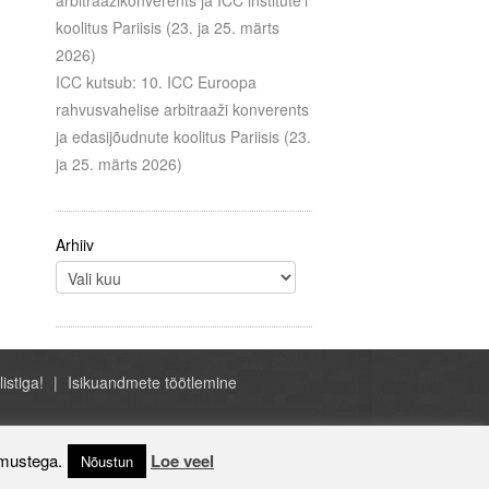
arbitraažikonverents ja ICC institute’i
koolitus Pariisis (23. ja 25. märts
2026)
ICC kutsub: 10. ICC Euroopa
rahvusvahelise arbitraaži konverents
ja edasijõudnute koolitus Pariisis (23.
ja 25. märts 2026)
Arhiiv
listiga!
Isikuandmete töötlemine
- ICC Eesti, A.H. Tammsaare tee 47, Tallinn
Estonia, +372 684 1070, icc@icc-estonia.ee
imustega.
Loe veel
Nõustun