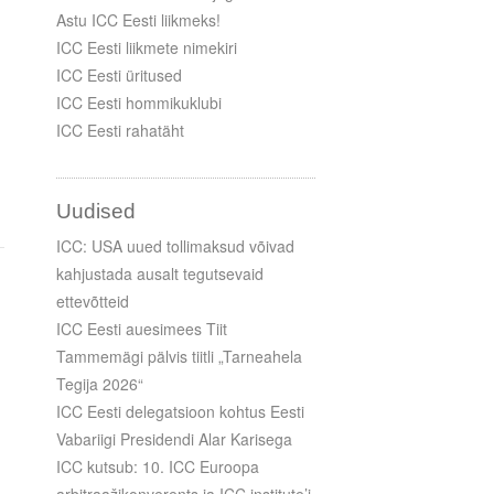
Astu ICC Eesti liikmeks!
ICC Eesti liikmete nimekiri
ICC Eesti üritused
ICC Eesti hommikuklubi
ICC Eesti rahatäht
Uudised
ICC: USA uued tollimaksud võivad
kahjustada ausalt tegutsevaid
ettevõtteid
ICC Eesti auesimees Tiit
Tammemägi pälvis tiitli „Tarneahela
Tegija 2026“
ICC Eesti delegatsioon kohtus Eesti
Vabariigi Presidendi Alar Karisega
ICC kutsub: 10. ICC Euroopa