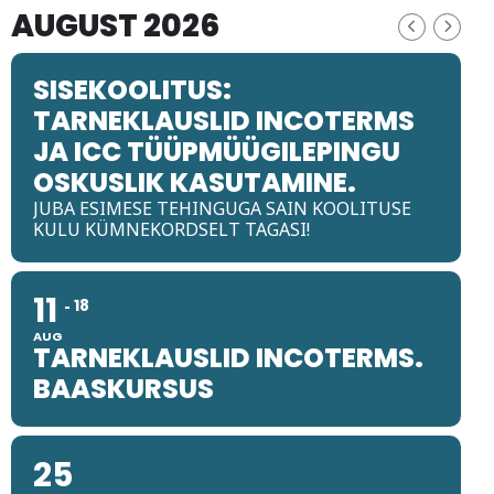
AUGUST 2026
Tegevused
SISEKOOLITUS:
Publikatsioonid
TARNEKLAUSLID INCOTERMS
Arvamus
JA ICC TÜÜPMÜÜGILEPINGU
OSKUSLIK KASUTAMINE.
Viidad
JUBA ESIMESE TEHINGUGA SAIN KOOLITUSE
KULU KÜMNEKORDSELT TAGASI!
ICC WBO
ICC komisjonid
11
18
Digiraamatukogu
AUG
TARNEKLAUSLID INCOTERMS.
Juhendid ja väljaanded
BAASKURSUS
Videod
25
Kontakt