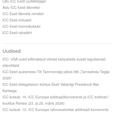
Liitu ICC Eesti uudiskirjaga!
Astu ICC Eesti liikmeks!
ICC Eesti liikmete nimekiri
ICC Eesti üritused
ICC Eesti hommikuklubi
ICC Eesti rahatäht
Uudised
ICC: USA uued tollimaksud võivad kahjustada ausalt tegutsevaid
ettevõtteid
ICC Eesti auesimees Tiit Tammemägi pälvis tiitli „Tarneahela Tegija
2026“
ICC Eesti delegatsioon kohtus Eesti Vabariigi Presidendi Alar
Karisega
ICC kutsub: 10. ICC Euroopa arbitraažikonverents ja ICC institute’i
koolitus Pariisis (23. ja 25. märts 2026)
ICC kutsub: 10. ICC Euroopa rahvusvahelise arbitraaži konverents