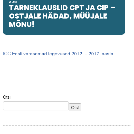
AUG
Liitu meililistiga
TARNEKLAUSLID CPT JA CIP –
OSTJALE HÄDAD, MÜÜJALE
Oskusteave
MÕNU!
Incoterms® 2020
Abimaterjalid
ICC Eesti varasemad tegevused 2012. – 2017. aastal
.
Projektid
Otsi
Otsi