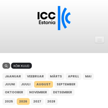
Avaleht
Uudised
Liikmed
KÕIK KUUD
ICC Eesti liikmebaas
JAANUAR
VEEBRUAR
MÄRTS
APRILL
MAI
Liikmete pakkumised
JUUNI
JUULI
AUGUST
SEPTEMBER
Astu ICC Eesti liikmeks!
OKTOOBER
NOVEMBER
DETSEMBER
Kalender
2025
2026
2027
2028
ICC Eesti