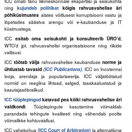
ICC omab tänu liikmeskonnale ekspertiisi ja seisukohta
Liitu meililistiga
ning
kujundab poliitikat
kõigis rahvusvahelise äri
Oskusteave
alates võitlusest korruptsiooni vastu ja
põhiküsimustes
lõpetades säästva arengu või e-kaubanduse ja IT
küsimustega.
Incoterms® 2020
ICC
,
esitab oma seisukohti ja konsulteerib ÜRO’d
Abimaterjalid
WTO’d jpt. rahvusvahelisi organisatsioone ning riikide
valitsusi.
Projektid
ICC
rahvusvahelise kaubanduse
töötab välja
norme ja
. ICC on Incotermsi
ühtlustab tavasid
(ICC Publications)
looja, arendaja ja populariseerija. ICC väljatöötatud
normid on reeglina lihtsad, selged, tasakaalustatud ja
kasutajasõbralikud.
ICC tüüplepingud
katavad pea kõiki rahvusvahelise äri
. Tüüplepingute kasutamine võimaldab
valdkondi
parandada tehingute kvaliteeti ning vähendab poolte
võimalikke kohtuvaidlusi.
ICC vahekohus
ja alternatiivne
(ICC Court of Arbitration)