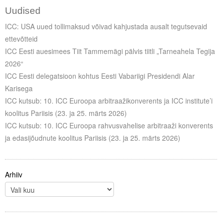
Uudised
ICC: USA uued tollimaksud võivad kahjustada ausalt tegutsevaid
ettevõtteid
ICC Eesti auesimees Tiit Tammemägi pälvis tiitli „Tarneahela Tegija
2026“
ICC Eesti delegatsioon kohtus Eesti Vabariigi Presidendi Alar
Karisega
ICC kutsub: 10. ICC Euroopa arbitraažikonverents ja ICC institute’i
koolitus Pariisis (23. ja 25. märts 2026)
ICC kutsub: 10. ICC Euroopa rahvusvahelise arbitraaži konverents
ja edasijõudnute koolitus Pariisis (23. ja 25. märts 2026)
Arhiiv