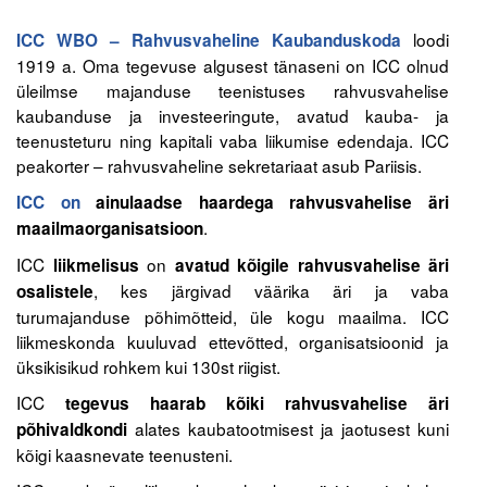
loodi
ICC WBO – Rahvusvaheline Kaubanduskoda
Tegevused
1919 a. Oma tegevuse algusest tänaseni on ICC olnud
üleilmse majanduse teenistuses rahvusvahelise
Publikatsioonid
kaubanduse ja investeeringute, avatud kauba- ja
Arvamus
teenusteturu ning kapitali vaba liikumise edendaja. ICC
peakorter – rahvusvaheline sekretariaat asub Pariisis.
Viidad
ICC on
ainulaadse haardega rahvusvahelise äri
.
maailmaorganisatsioon
ICC WBO
ICC
on
liikmelisus
avatud kõigile rahvusvahelise äri
ICC komisjonid
, kes järgivad väärika äri ja vaba
osalistele
turumajanduse põhimõtteid, üle kogu maailma. ICC
Digiraamatukogu
liikmeskonda kuuluvad ettevõtted, organisatsioonid ja
üksikisikud rohkem kui 130st riigist.
Juhendid ja väljaanded
ICC
tegevus haarab
kõiki rahvusvahelise äri
Videod
alates kaubatootmisest ja jaotusest kuni
põhivaldkondi
kõigi kaasnevate teenusteni.
Kontakt