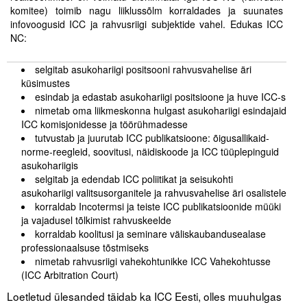
komitee) toimib nagu liiklussõlm korraldades ja suunates
infovoogusid ICC ja rahvusriigi subjektide vahel. Edukas ICC
NC:
.
selgitab asukohariigi positsooni rahvusvahelise äri
küsimustes
esindab ja edastab asukohariigi positsioone ja huve ICC-s
nimetab oma liikmeskonna hulgast asukohariigi esindajaid
ICC komisjonidesse ja töörühmadesse
tutvustab ja juurutab ICC publikatsioone: õigusallikaid-
norme-reegleid, soovitusi, näidiskoode ja ICC tüüplepinguid
asukohariigis
selgitab ja edendab ICC poliitikat ja seisukohti
asukohariigi valitsusorganitele ja rahvusvahelise äri osalistele
korraldab Incotermsi ja teiste ICC publikatsioonide müüki
ja vajadusel tõlkimist rahvuskeelde
korraldab koolitusi ja seminare väliskaubandusealase
professionaalsuse tõstmiseks
nimetab rahvusriigi vahekohtunikke ICC Vahekohtusse
(ICC Arbitration Court)
Loetletud ülesanded täidab ka ICC Eesti, olles muuhulgas