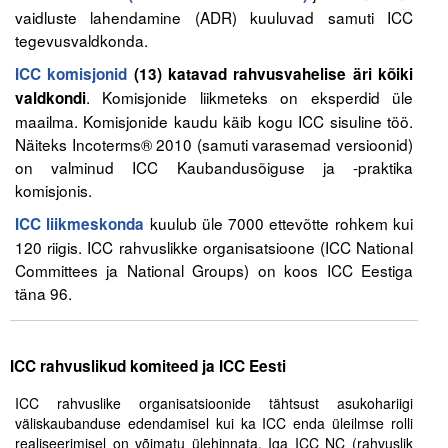
vaidluste lahendamine (ADR) kuuluvad samuti ICC
tegevusvaldkonda.
ICC komisjonid
(13) katavad rahvusvahelise äri kõiki
. Komisjonide liikmeteks on eksperdid üle
valdkondi
maailma. Komisjonide kaudu käib kogu ICC sisuline töö.
Näiteks Incoterms® 2010 (samuti varasemad versioonid)
on valminud ICC Kaubandusõiguse ja -praktika
komisjonis.
kuulub üle 7000 ettevõtte rohkem kui
ICC liikmeskonda
120 riigis. ICC rahvuslikke organisatsioone (ICC National
Committees ja National Groups) on koos ICC Eestiga
täna 96.
ICC rahvuslikud komiteed ja ICC Eesti
ICC rahvuslike organisatsioonide tähtsust asukohariigi
väliskaubanduse edendamisel kui ka ICC enda üleilmse rolli
realiseerimisel on võimatu ülehinnata. Iga ICC NC (rahvuslik