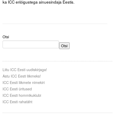
ka ICC eriõigustega ainuesindaja Eestis.
.
Otsi
Otsi
Liitu ICC Eesti uudiskirjaga!
Astu ICC Eesti liikmeks!
ICC Eesti liikmete nimekiri
ICC Eesti üritused
ICC Eesti hommikuklubi
ICC Eesti rahatäht