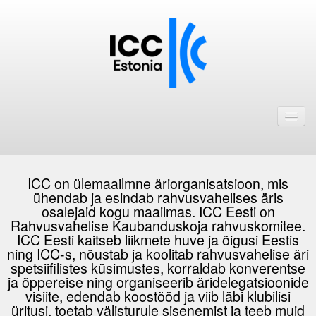
Avaleht
Uudised
Liikmed
ICC on ülemaailmne äriorganisatsioon, mis
ühendab ja esindab rahvusvahelises äris
ICC Eesti liikmebaas
osalejaid kogu maailmas. ICC Eesti on
Rahvusvahelise Kaubanduskoja rahvuskomitee.
Liikmete pakkumised
ICC Eesti kaitseb liikmete huve ja õigusi Eestis
ning ICC-s, nõustab ja koolitab rahvusvahelise äri
Astu ICC Eesti liikmeks!
spetsiifilistes küsimustes, korraldab konverentse
ja õppereise ning organiseerib äridelegatsioonide
Kalender
visiite, edendab koostööd ja viib läbi klubilisi
üritusi, toetab välisturule sisenemist ja teeb muid
ICC Eesti