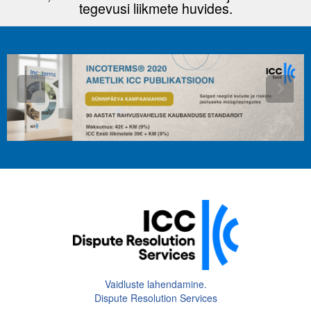
tegevusi liikmete huvides.
Tegevused
Publikatsioonid
Arvamus
Viidad
ICC WBO
ICC komisjonid
Digiraamatukogu
Juhendid ja väljaanded
Videod
Vaidluste lahendamine.
Kontakt
Dispute Resolution Services