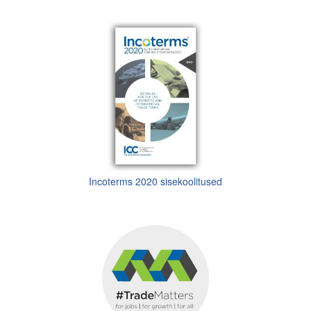
Liitu meililistiga
Oskusteave
Incoterms® 2020
Abimaterjalid
Projektid
Incoterms 2020 sisekoolitused