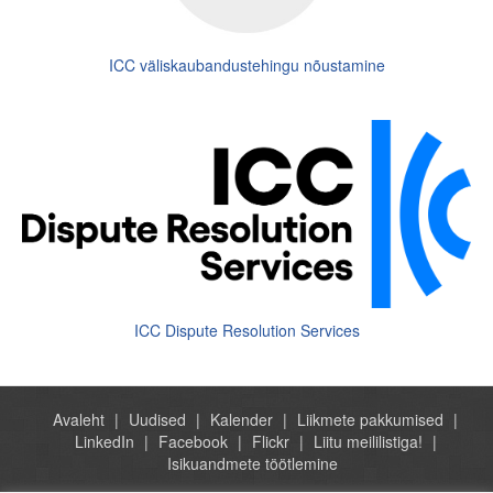
ICC väliskaubandustehingu nõustamine
ICC Dispute Resolution Services
Avaleht
Uudised
Kalender
Liikmete pakkumised
LinkedIn
Facebook
Flickr
Liitu meililistiga!
Isikuandmete töötlemine