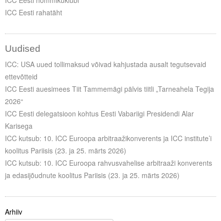
ICC Eesti hommikuklubi
ICC Eesti rahatäht
Uudised
ICC: USA uued tollimaksud võivad kahjustada ausalt tegutsevaid
ettevõtteid
ICC Eesti auesimees Tiit Tammemägi pälvis tiitli „Tarneahela Tegija
2026“
ICC Eesti delegatsioon kohtus Eesti Vabariigi Presidendi Alar
Karisega
ICC kutsub: 10. ICC Euroopa arbitraažikonverents ja ICC institute’i
koolitus Pariisis (23. ja 25. märts 2026)
ICC kutsub: 10. ICC Euroopa rahvusvahelise arbitraaži konverents
ja edasijõudnute koolitus Pariisis (23. ja 25. märts 2026)
Arhiiv