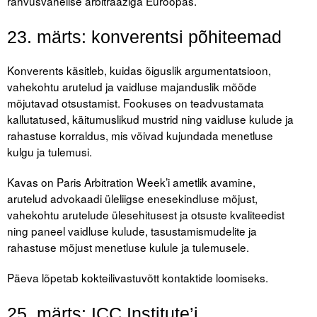
rahvusvahelise arbitraažiga Euroopas.
23. märts: konverentsi põhiteemad
Konverents käsitleb, kuidas õiguslik argumentatsioon,
vahekohtu arutelud ja vaidluse majanduslik mõõde
mõjutavad otsustamist. Fookuses on teadvustamata
kallutatused, käitumuslikud mustrid ning vaidluse kulude ja
rahastuse korraldus, mis võivad kujundada menetluse
kulgu ja tulemusi.
Kavas on Paris Arbitration Week’i ametlik avamine,
arutelud advokaadi üleliigse enesekindluse mõjust,
vahekohtu arutelude ülesehitusest ja otsuste kvaliteedist
ning paneel vaidluse kulude, tasustamismudelite ja
rahastuse mõjust menetluse kulule ja tulemusele.
Päeva lõpetab kokteilivastuvõtt kontaktide loomiseks.
25. märts: ICC Institute’i