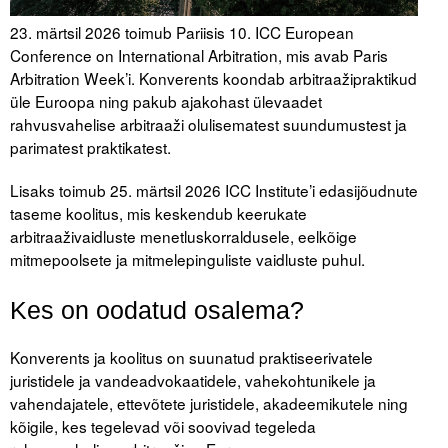
Liitu meililistiga
23. märtsil 2026 toimub Pariisis 10. ICC European
Oskusteave
Conference on International Arbitration, mis avab Paris
Arbitration Week’i. Konverents koondab arbitraažipraktikud
Incoterms® 2020
üle Euroopa ning pakub ajakohast ülevaadet
rahvusvahelise arbitraaži olulisematest suundumustest ja
Abimaterjalid
parimatest praktikatest.
Projektid
Lisaks toimub 25. märtsil 2026 ICC Institute’i edasijõudnute
taseme koolitus, mis keskendub keerukate
arbitraaživaidluste menetluskorraldusele, eelkõige
mitmepoolsete ja mitmelepinguliste vaidluste puhul.
Kes on oodatud osalema?
Konverents ja koolitus on suunatud praktiseerivatele
juristidele ja vandeadvokaatidele, vahekohtunikele ja
vahendajatele, ettevõtete juristidele, akadeemikutele ning
kõigile, kes tegelevad või soovivad tegeleda