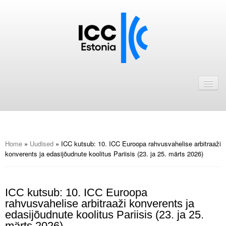
Avaleht
Uudised
Liikmed
ICC Eesti liikmebaas
Home
»
Uudised
»
ICC kutsub: 10. ICC Euroopa rahvusvahelise arbitraaži
konverents ja edasijõudnute koolitus Pariisis (23. ja 25. märts 2026)
Liikmete pakkumised
Astu ICC Eesti liikmeks!
ICC kutsub: 10. ICC Euroopa
rahvusvahelise arbitraaži konverents ja
Kalender
edasijõudnute koolitus Pariisis (23. ja 25.
ICC Eesti
märts 2026)