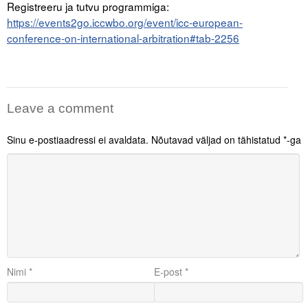
Registreeru ja tutvu programmiga:
https://events2go.iccwbo.org/event/icc-european-
conference-on-international-arbitration#tab-2256
Leave a comment
Sinu e-postiaadressi ei avaldata.
Nõutavad väljad on tähistatud
*
-ga
Nimi
*
E-post
*