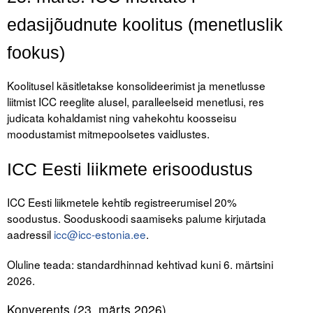
edasijõudnute koolitus (menetluslik
fookus)
Koolitusel käsitletakse konsolideerimist ja menetlusse
liitmist ICC reeglite alusel, paralleelseid menetlusi, res
judicata kohaldamist ning vahekohtu koosseisu
moodustamist mitmepoolsetes vaidlustes.
ICC Eesti liikmete erisoodustus
ICC Eesti liikmetele kehtib registreerumisel 20%
soodustus. Sooduskoodi saamiseks palume kirjutada
aadressil
icc@icc-estonia.ee
.
Oluline teada: standardhinnad kehtivad kuni 6. märtsini
2026.
Konverents (23. märts 2026)