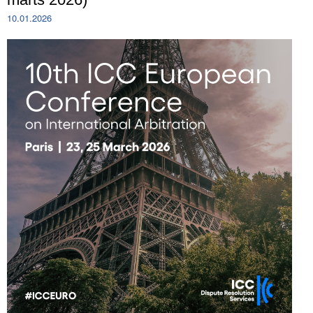
10.01.2026
Tegevused
Publikatsioonid
Arvamus
Viidad
ICC WBO
ICC komisjonid
Digiraamatukogu
Juhendid ja väljaanded
Videod
Kontakt