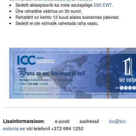
Sedelit aktsepteerib ka meie asutajaliige
EMI EWT
.
Ühe rahatähe väärtus on 50 eurot.
Tegevused
Rahatäht on kehtiv 12 kuud alates soetamise päevast.
Sedelit ei ole võimalik vahetada raha vastu.
Publikatsioonid
Arvamus
Viidad
ICC WBO
ICC komisjonid
Digiraamatukogu
Juhendid ja väljaanded
.
Videod
e-posti aadressil
icc@icc-
Lisainformatsioon:
estonia.ee
või telefonil +372 684 1252
Kontakt