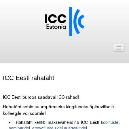
Avaleht
Uudised
Liikmed
ICC Eesti rahatäht
ICC Eesti liikmebaas
Liikmete pakkumised
ICC Eesti büroos saadaval ICC rahad!
Astu ICC Eesti liikmeks!
Rahatäht sobib suurepäraseks kingituseks õpihuvilisele
kolleegile või sõbrale!
Kalender
Rahatäht kehtib maksevahendina ICC Eesti
koolitustel,
ICC Eesti
seminaridel, ettevõtlusreisidel ja ärivisiitidel.