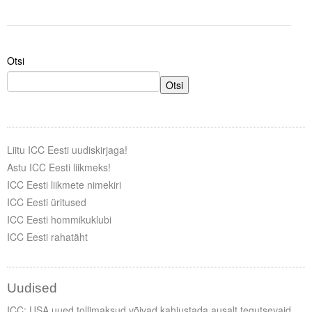
Liitu meililistiga
Oskusteave
Otsi
Incoterms® 2020
Otsi
Abimaterjalid
Projektid
Liitu ICC Eesti uudiskirjaga!
Astu ICC Eesti liikmeks!
ICC Eesti liikmete nimekiri
ICC Eesti üritused
ICC Eesti hommikuklubi
ICC Eesti rahatäht
Uudised
ICC: USA uued tollimaksud võivad kahjustada ausalt tegutsevaid