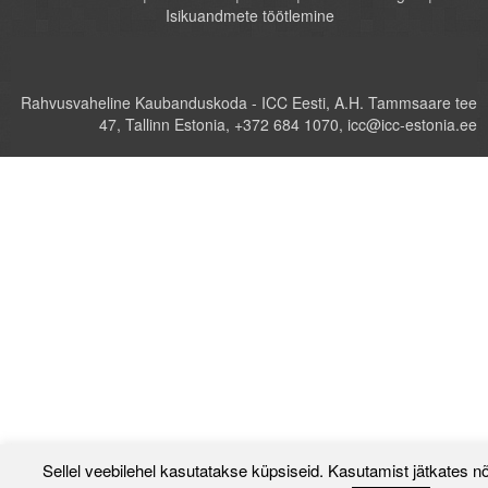
Isikuandmete töötlemine
Rahvusvaheline Kaubanduskoda - ICC Eesti, A.H. Tammsaare tee
47, Tallinn Estonia, +372 684 1070, icc@icc-estonia.ee
Sellel veebilehel kasutatakse küpsiseid. Kasutamist jätkates n