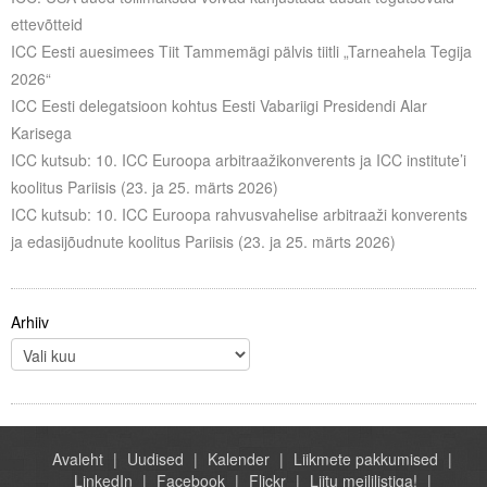
ettevõtteid
ICC Eesti auesimees Tiit Tammemägi pälvis tiitli „Tarneahela Tegija
2026“
ICC Eesti delegatsioon kohtus Eesti Vabariigi Presidendi Alar
Karisega
ICC kutsub: 10. ICC Euroopa arbitraažikonverents ja ICC institute’i
koolitus Pariisis (23. ja 25. märts 2026)
ICC kutsub: 10. ICC Euroopa rahvusvahelise arbitraaži konverents
ja edasijõudnute koolitus Pariisis (23. ja 25. märts 2026)
Arhiiv
Avaleht
Uudised
Kalender
Liikmete pakkumised
LinkedIn
Facebook
Flickr
Liitu meililistiga!