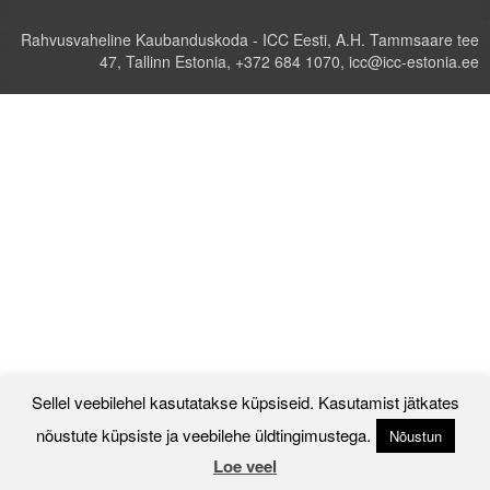
Rahvusvaheline Kaubanduskoda - ICC Eesti, A.H. Tammsaare tee
Tegevused
47, Tallinn Estonia, +372 684 1070, icc@icc-estonia.ee
Publikatsioonid
Arvamus
Viidad
ICC WBO
ICC komisjonid
Digiraamatukogu
Juhendid ja väljaanded
Sellel veebilehel kasutatakse küpsiseid. Kasutamist jätkates
Videod
nõustute küpsiste ja veebilehe üldtingimustega.
Nõustun
Kontakt
Loe veel