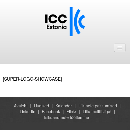
Avaleht
Uudised
Liikmed
[SUPER-LOGO-SHOWCASE]
ICC Eesti liikmebaas
Liikmete pakkumised
Astu ICC Eesti liikmeks!
Avaleht
Uudised
Kalender
Liikmete pakkumised
LinkedIn
Facebook
Flickr
Liitu meililistiga!
Isikuandmete töötlemine
Kalender
ICC Eesti