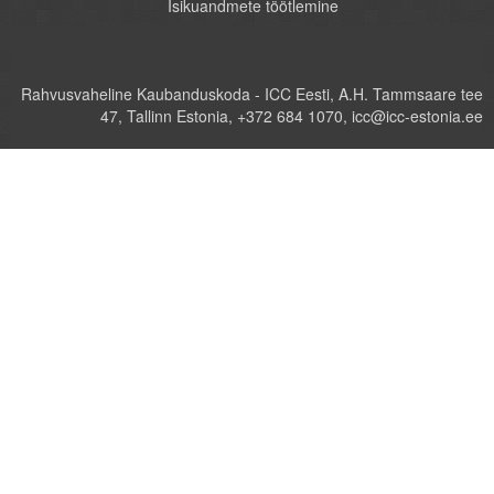
Isikuandmete töötlemine
Rahvusvaheline Kaubanduskoda - ICC Eesti, A.H. Tammsaare tee
47, Tallinn Estonia, +372 684 1070, icc@icc-estonia.ee