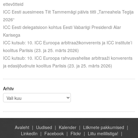
ettevõtteid
ICC Eesti auesimees Tiit Tammemägi pälvis tiitli „Tarneahela Tegija
2026“
ICC Eesti delegatsioon kohtus Eesti Vabariigi Presidendi Alar
Karisega
ICC kutsub: 10. ICC Euroopa arbitraažikonverents ja ICC institute’i
koolitus Pariisis (23. ja 25. märts 2026)
ICC kutsub: 10. ICC Euroopa rahvusvahelise arbitraaži konverents
ja edasijõudnute koolitus Pariisis (23. ja 25. märts 2026)
Arhiiv
Avaleht
Uudised
Kalender
Liikmete pakkumised
LinkedIn
Facebook
Flickr
Liitu meililistiga!