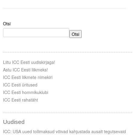
Otsi
Otsi
Liitu ICC Eesti uudiskirjaga!
Astu ICC Eesti liikmeks!
ICC Eesti liikmete nimekiri
ICC Eesti üritused
ICC Eesti hommikuklubi
ICC Eesti rahatäht
Uudised
ICC: USA uued tollimaksud võivad kahjustada ausalt tegutsevaid