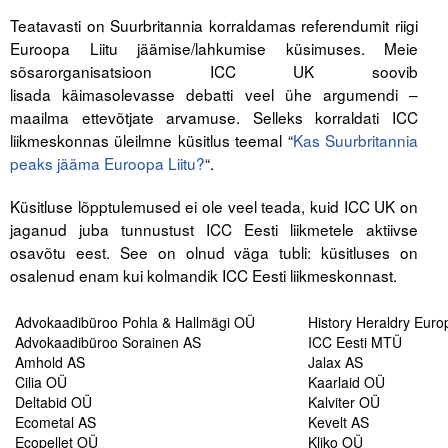
Teatavasti on Suurbritannia korraldamas referendumit riigi
Tegevused
Euroopa Liitu jäämise/lahkumise küsimuses. Meie
sõsarorganisatsioon ICC UK soovib
Publikatsioonid
lisada käimasolevasse debatti veel ühe argumendi –
maailma ettevõtjate arvamuse. Selleks korraldati ICC
Arvamus
liikmeskonnas üleilmne küsitlus teemal “
Kas Suurbritannia
peaks jääma Euroopa Liitu?
Viidad
“.
Küsitluse lõpptulemused ei ole veel teada, kuid ICC UK on
ICC WBO
jaganud juba tunnustust ICC Eesti liikmetele aktiivse
osavõtu eest. See on olnud väga tubli: küsitluses on
ICC komisjonid
osalenud enam kui kolmandik ICC Eesti liikmeskonnast.
Digiraamatukogu
Advokaadibüroo Pohla & Hallmägi OÜ
History Heraldry Eur
Juhendid ja väljaanded
Advokaadibüroo Sorainen AS
ICC Eesti MTÜ
Amhold AS
Jalax AS
Videod
Cilia OÜ
Kaarlaid OÜ
Deltabid OÜ
Kalviter OÜ
Ecometal AS
Kevelt AS
Kontakt
Ecopellet OÜ
Kliko OÜ