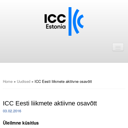
Avaleht
Uudised
Liikmed
ICC Eesti liikmebaas
Home
»
Uudised
»
ICC Eesti liikmete aktiivne osavõtt
Liikmete pakkumised
ICC Eesti liikmete aktiivne osavõtt
Astu ICC Eesti liikmeks!
03.02.2016
Kalender
Üleilmne küsitlus
ICC Eesti