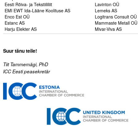
Liitu meililistiga
Eesti Rõiva- ja Tekstiililiit
Lavinton OÜ
EMI EWT Ida-Lääne Koolituse AS
Lemeks AS
Oskusteave
Enco Est OÜ
Logitrans Consult OÜ
Estanc AS
Mammaste Metall OÜ
Harju Elekter AS
Mivar-Viva AS
Incoterms® 2020
Abimaterjalid
Suur tänu teile!
Projektid
Tiit Tammemägi, PhD
ICC Eesti peasekretär