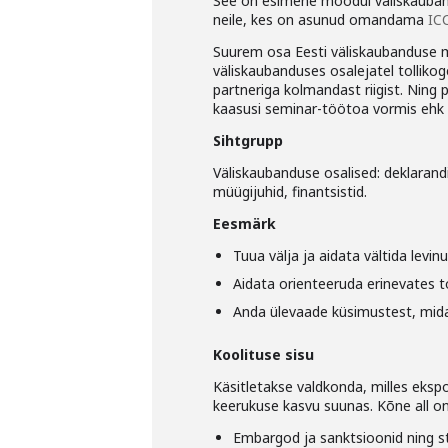
See on esimene moodul väliskauba
neile, kes on asunud omandama
ICC
Suurem osa Eesti väliskaubanduse m
väliskaubanduses osalejatel tolliko
partneriga kolmandast riigist. Ning 
kaasusi seminar-töötoa vormis ehk 
Sihtgrupp
Väliskaubanduse osalised: deklarandid
müügijuhid, finantsistid.
Eesmärk
Tuua välja ja aidata vältida levinu
Aidata orienteeruda erinevates t
Anda ülevaade küsimustest, mida
Koolituse sisu
Käsitletakse valdkonda, milles eksp
keerukuse kasvu suunas. Kõne all on
Embargod ja sanktsioonid ning st