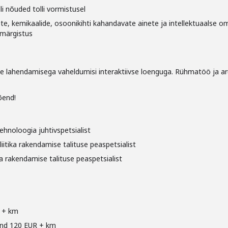
li nõuded tolli vormistusel
ete, kemikaalide, osoonikihti kahandavate ainete ja intellektuaalse 
smärgistus
te lahendamisega vaheldumisi interaktiivse loenguga. Rühmatöö ja ar
õend!
tehnoloogia juhtivspetsialist
iitika rakendamise talituse peaspetsialist
a rakendamise talituse peaspetsialist
R + km
hind 120 EUR + km