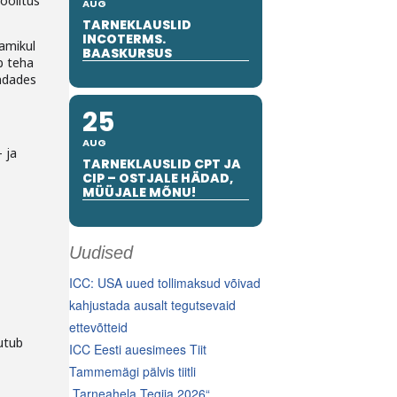
oolitus
AUG
TARNEKLAUSLID
INCOTERMS.
amikul
BAASKURSUS
b teha
endades
25
AUG
- ja
TARNEKLAUSLID CPT JA
CIP – OSTJALE HÄDAD,
MÜÜJALE MÕNU!
Uudised
ICC: USA uued tollimaksud võivad
kahjustada ausalt tegutsevaid
ettevõtteid
utub
ICC Eesti auesimees Tiit
Tammemägi pälvis tiitli
„Tarneahela Tegija 2026“