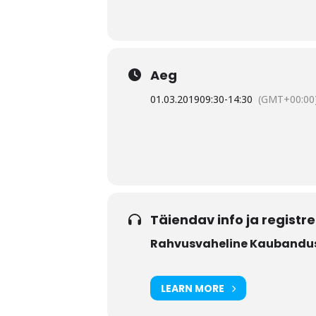
Aeg
01.03.2019
09:30
-
14:30
(GMT+00:00
Täiendav info ja registr
Rahvusvaheline Kaubandusk
LEARN MORE