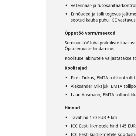
Veterinaar-ja fütosanitaarkontrol
Erinõuded ja tolli tegevus jäätm
seotud kauba puhul. CE vastavu
Õppetöö vorm/meetod
Seminar-töötuba praktiliste kaasus
Õpitulemuste hindamine.
Koolituse läbinutele väljastatakse t
Koolitajad
Piret Tinkus, EMTA tollikontrolli 
Aleksander Miksjuk, EMTA tollipol
Lauri Aasmann, EMTA tollipoliitik
Hinnad
Tavahind 170 EUR + km
ICC Eesti liikmetele hind 145 EU
ICC Eesti kuldliikmetele soodus