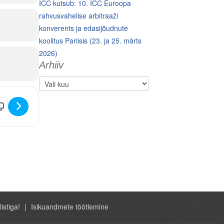
ICC kutsub: 10. ICC Euroopa
rahvusvahelise arbitraaži
konverents ja edasijõudnute
koolitus Pariisis (23. ja 25. märts
2026)
Arhiiv
Arhiiv
eelud ja piirangud ekspordil-impordil. Tolliseminar [DqkJrUhAZ]
listiga!
Isikuandmete töötlemine