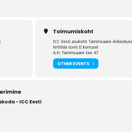
Toimumiskoht
)
ICC Eesti asukoht Tammsaare Ärikeskus
Krõõda torni II korrusel
A.H. Tammsaare tee 47
OTHER EVENTS
eerimine
oda - ICC Eesti