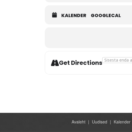
KALENDER
GOOGLECAL
Address - Keelu
Get Directions
Avaleht
Uudised
Kalender