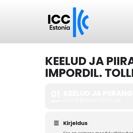
KEELUD JA PII
IMPORDIL. TOL
01
KEELUD JA PIIRAN
UUS SEMINAR-TÖÖTUBA
MÄRTS
Kirjeldus