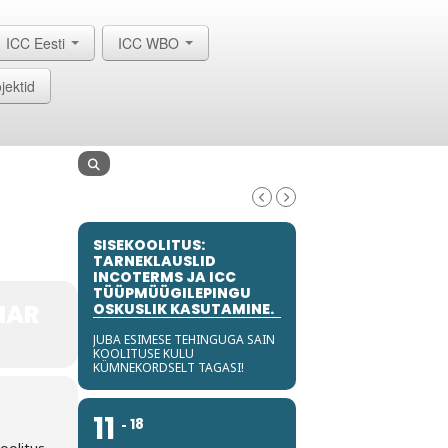
ICC Eesti
ICC WBO
jektid
SISEKOOLITUS:
TARNEKLAUSLID
INCOTERMS JA ICC
TÜÜPMÜÜGILEPINGU
NAR
OSKUSLIK KASUTAMINE.
JUBA ESIMESE TEHINGUGA SAIN
KOOLITUSE KULU
KÜMNEKORDSELT TAGASI!
11
18