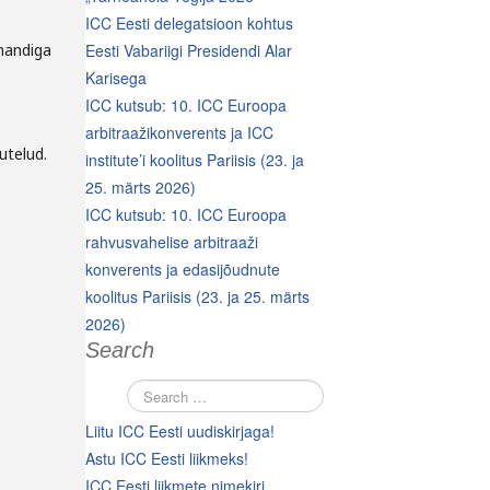
ICC Eesti delegatsioon kohtus
omandiga
Eesti Vabariigi Presidendi Alar
Karisega
ICC kutsub: 10. ICC Euroopa
arbitraažikonverents ja ICC
utelud.
institute’i koolitus Pariisis (23. ja
25. märts 2026)
ICC kutsub: 10. ICC Euroopa
rahvusvahelise arbitraaži
konverents ja edasijõudnute
koolitus Pariisis (23. ja 25. märts
2026)
Search
Liitu ICC Eesti uudiskirjaga!
Astu ICC Eesti liikmeks!
ICC Eesti liikmete nimekiri