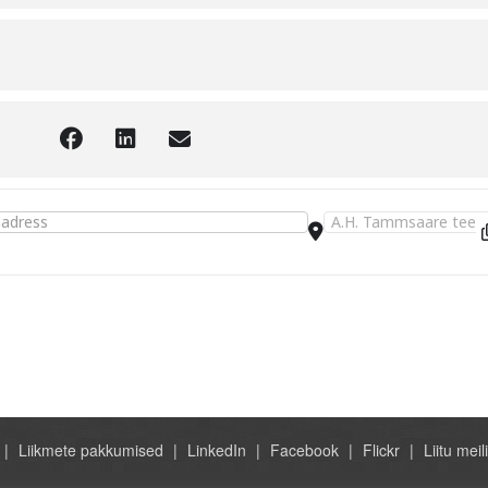
d ja piirangud ekspordil-impordil. Tolliseminar [AXPojmZMa]
Destination Address - K
Liikmete pakkumised
LinkedIn
Facebook
Flickr
Liitu meili