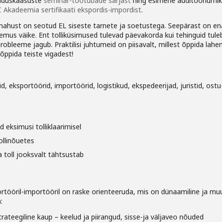
nduskaasuste
seminar-töötubade sarjast
ning esimene auditooriumik
 Akadeemia sertifikaati ekspordis-impordist
.
ahust on seotud EL siseste tarnete ja soetustega. Seepärast on en
gemus väike. Ent tolliküsimused tulevad päevakorda kui tehinguid tule
probleeme jagub. Praktilisi juhtumeid on piisavalt, millest õppida lah
õppida teiste vigadest!
, eksportöörid, importöörid, logistikud, ekspedeerijad, juristid, ostu
d eksimusi tolliklaarimisel
ollinõuetes
 toll jooksvalt tähtsustab
ortööril-importööril on raske orienteeruda, mis on dünaamiline ja mu
:
rateegiline kaup – keelud ja piirangud, sisse-ja väljaveo nõuded