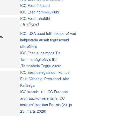
ICC Eesti üritused
ICC Eesti hommikuklubi
ICC Eesti rahatäht
Uudised
ICC: USA uued tollimaksud võivad
es
kahjustada ausalt tegutsevaid
ettevõtteid
ICC Eesti auesimees Tiit
Tammemägi pälvis tiitli
„Tarneahela Tegija 2026“
ICC Eesti delegatsioon kohtus
Eesti Vabariigi Presidendi Alar
Karisega
ICC kutsub: 10. ICC Euroopa
arbitraažikonverents ja ICC
institute’i koolitus Pariisis (23. ja
25. märts 2026)