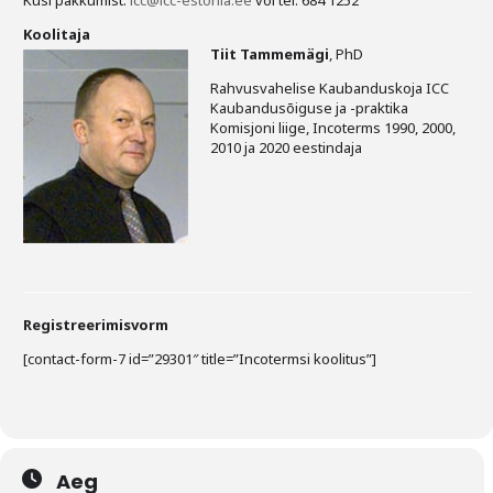
Küsi pakkumist:
icc@icc-estonia.ee
või tel: 684 1252
Koolitaja
Tiit Tammemägi
, PhD
Rahvusvahelise Kaubanduskoja ICC
Kaubandusõiguse ja -praktika
Komisjoni liige, Incoterms 1990, 2000,
2010 ja 2020 eestindaja
Registreerimisvorm
[contact-form-7 id=”29301″ title=”Incotermsi koolitus”]
Aeg