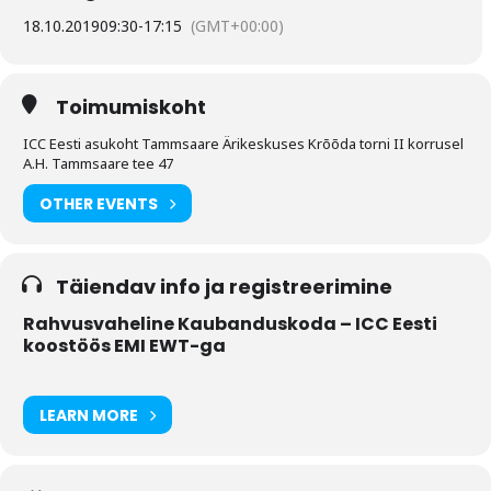
18.10.2019
09:30
-
17:15
(GMT+00:00)
Toimumiskoht
ICC Eesti asukoht Tammsaare Ärikeskuses Krõõda torni II korrusel
A.H. Tammsaare tee 47
OTHER EVENTS
Täiendav info ja registreerimine
Rahvusvaheline Kaubanduskoda – ICC Eesti
koostöös EMI EWT-ga
LEARN MORE