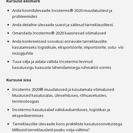
Kursuse eesmärk
Anda koondülevaade Incoterms® 2020 muudatustest ja
probleemides
Anda detailne ülevaade uuest ja säilinud tarneklauslitest.
Omandada Incoterms® 2020 kaasnevad võimalused
Anda konkreetseid soovitusi erinevate tarneklauslite
kasutamiseks logistikule, eksportöörile, importöörile, ostu- või
müügijuhile
Tuua välja ja aidata vältida Incotermsi levinud
kasutusvigu kaasuste lahendamisega rühmatöö vormis
Kursuse sisu
Incoterms 2020® muudatused ja kasutamata võimalused.
Muutused kasutusalas, ülesehituses, rõhuasetustes,
terminoloogias
Incotermsi kasutusalad väliskaubanduses, logistikas ja
ekspedeerimises
Tarneklauslite ülevaade koos praktiliste kasutussoovitustega.
Milliseid tarneklausleid peaks ostja vältima?