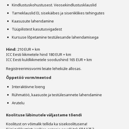
Kindlustuskohustusest. Veosekindlustusklauslid
Tarneklauslid EL sisekäibes ja siseriiklikes tehingutes
Kaasusute lahendamine
Tüüpilistest kasutusvigadest
Kursuse lõpetamine testülesande lahendamisega
Hind:
210 EUR + km
ICC Eesti liikmetele hind 180 EUR + km
ICC Eesti kuldliikmetele soodushind 165 EUR + km
Registreerimisvormi leiate leheküle allosas.
Õppetöö vorm/meetod
Interaktiivne loeng
Rühmatöö, kaasuste ja testülesannete lahendamine
Arutelu
Koolituse läbinutele väljastame tõendi
Koolitust on võimalik tellida ka sisekoolitusena!