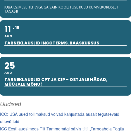
JUBA ESIMESE TEHINGUGA SAIN KOOLITUSE KULU KÜMNEKORDSELT
TAGASI!
11
18
AUG
TARNEKLAUSLID INCOTERMS. BAASKURSUS
25
AUG
TARNEKLAUSLID CPT JA CIP – OSTJALE HÄDAD,
MÜÜJALE MÕNU!
Uudised
ICC: USA uued tollimaksud võivad kahjustada ausalt tegutsevaid
ettevõtteid
ICC Eesti auesimees Tiit Tammemägi pälvis tiitli „Tarneahela Tegija