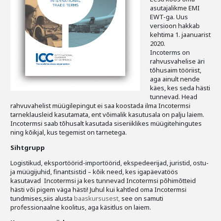
Liitu meililistiga
asutajalikme EMI
EWT-ga. Uus
Oskusteave
versioon hakkab
kehtima 1. jaanuarist
2020.
Incoterms® 2020
Incoterms on
rahvusvahelise äri
Abimaterjalid
tõhusaim tööriist,
aga ainult nende
käes, kes seda hästi
Projektid
tunnevad. Head
rahvuvahelist müügilepingut ei saa koostada ilma Incotermsi
tarneklausleid kasutamata, ent võimalik kasutusala on palju laiem.
Incotermsi saab tõhusalt kasutada siseriiklikes müügitehingutes
ning kõikjal, kus tegemist on tarnetega.
Sihtgrupp
Logistikud, eksportöörid-importöörid, ekspedeerijad, juristid, ostu-
ja müügijuhid, finantsistid – kõik need, kes igapäevatöös
kasutavad Incotermsi ja kes tunnevad Incotermsi põhimõtteid
hästi või pigem väga hästi! Juhul kui kahtled oma Incotermsi
tundmises,siis alusta
baaskursusest,
see on samuti
professionaalne koolitus, aga käsitlus on laiem.