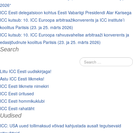
2026“
ICC Eesti delegatsioon kohtus Eesti Vabariigi Presidendi Alar Karisega
ICC kutsub: 10. ICC Euroopa arbitraažikonverents ja ICC institute’i
koolitus Pariisis (23. ja 25. märts 2026)
ICC kutsub: 10. ICC Euroopa rahvusvahelise arbitraaži konverents ja
edasijõudnute koolitus Pariisis (23. ja 25. märts 2026)
Search
Liitu ICC Eesti uudiskirjaga!
Astu ICC Eesti liikmeks!
ICC Eesti liikmete nimekiri
ICC Eesti üritused
ICC Eesti hommikuklubi
ICC Eesti rahatäht
Uudised
ICC: USA uued tollimaksud võivad kahjustada ausalt tegutsevaid