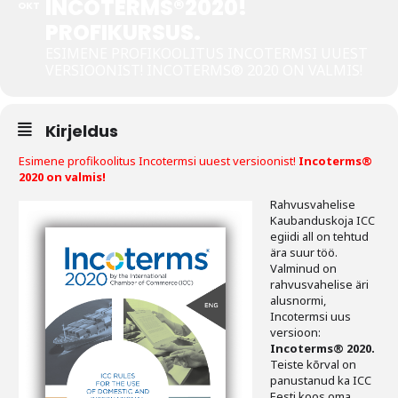
INCOTERMS®2020!
OKT
PROFIKURSUS.
Tegevused
ESIMENE PROFIKOOLITUS INCOTERMSI UUEST
VERSIOONIST! INCOTERMS® 2020 ON VALMIS!
Publikatsioonid
Arvamus
Kirjeldus
Viidad
Esimene profikoolitus Incotermsi uuest versioonist!
Incoterms®
2020 on valmis!
ICC WBO
Rahvusvahelise
Kaubanduskoja ICC
ICC komisjonid
egiidi all on tehtud
ära suur töö.
Digiraamatukogu
Valminud on
rahvusvahelise äri
Juhendid ja väljaanded
alusnormi,
Incotermsi uus
versioon:
Videod
Incoterms® 2020.
Teiste kõrval on
Kontakt
panustanud ka ICC
Eesti koos oma