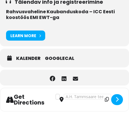
Täiendav info ja registreerimine
Rahvusvaheline Kaubanduskoda – ICC Eesti
koostöös EMI EWT-ga
LEARN MORE
KALENDER
GOOGLECAL
Get
Address - Tarneklauslid Incoterms. Baa
Destination Address - Tarneklausl
Directions