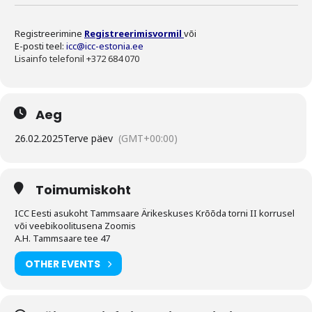
Registreerimine
Registreerimisvormil
või
E-posti teel:
icc@icc-estonia.ee
Lisainfo telefonil +372 684 070
Aeg
26.02.2025
Terve päev
(GMT+00:00)
Toimumiskoht
ICC Eesti asukoht Tammsaare Ärikeskuses Krõõda torni II korrusel
või veebikoolitusena Zoomis
A.H. Tammsaare tee 47
OTHER EVENTS