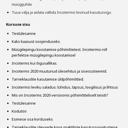
müügijuhile
Tuua välja ja aidata vältida Incotermsi levinud kasutusvigu
Kursuse sisu
Testülesanne
Kaks kaasust soojenduseks
Müügilepingu koostamise põhimõtetest. Incotermsi roll
perfektse müügilepingu koostamisel
Incoterms kui õigusallikas.
Incoterms 2020 muutunud ülesehitus ja sisesüsteemid.
Tarneklauslite kasutamise üldpõhimõtted.
Incotermsi leviku saladus: lühidus, täpsus, loogilisus ja lihtsus
Mis on Incoterms 2020 versioonis põhimõtteliselt teisiti?
Testülesanne
Kodutöö
Esimese osa korduseks
Tarneklauslite ülevaade koos praktiliste kasutussoovitustega