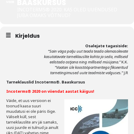
BAASKURSUS
VEEB
INCOTERMS® 2020. KAS OLED UUENDUSED
Tegevused
JUBA OMAKS VÕTNUD?
Publikatsioonid
Kirjeldus
Arvamus
Osalejate tagasiside:
Viidad
“Sain väga palju uut teada teada olemasolevate
kasutatavate tarneklauslite kohta ja seda, milliseid
eelistada ostjana ning milliseid müüjana.”
K.K.
ICC WBO
“Vaatan üle koostööpartneritega fikseeritud
tarnetingimused uute teadmiste valguses.
”
J.R
ICC komisjonid
Tarneklauslid Incoterms®. Baaskursus
Digiraamatukogu
Incoterms® 2020 on viiendat aastat käigus!
Juhendid ja väljaanded
Väide, et uus versioon ei
toonud kaasa suuri
muudatusi ei ole päris õige.
Videod
Väliselt küll, sest
tarneklauslite arv jäi samaks,
Kontakt
uusi juurde ei tulnud ja ainult
üks (DAT) vahetas nime