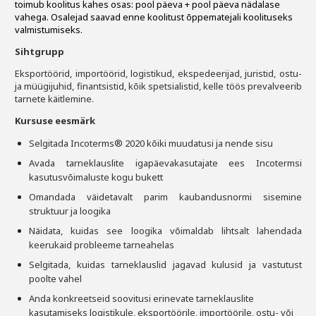
toimub koolitus kahes osas: pool päeva + pool päeva nädalase
vahega. Osalejad saavad enne koolitust õppematejali koolituseks
valmistumiseks.
Sihtgrupp
Eksportöörid, importöörid, logistikud, ekspedeerijad, juristid, ostu-
ja müügijuhid, finantsistid, kõik
spetsialistid, kelle töös prevalveerib
tarnete käitlemine.
Kursuse eesmärk
Selgitada Incoterms® 2020 kõiki muudatusi ja nende sisu
Avada tarneklauslite igapäevakasutajate ees Incotermsi
kasutusvõimaluste kogu bukett
Omandada väidetavalt parim kaubandusnormi sisemine
struktuur ja loogika
Näidata, kuidas see loogika võimaldab lihtsalt lahendada
keerukaid probleeme tarneahelas
Selgitada, kuidas tarneklauslid jagavad kulusid ja vastutust
poolte vahel
Anda konkreetseid soovitusi erinevate tarneklauslite
kasutamiseks logistikule, eksportöörile,
importöörile, ostu- või