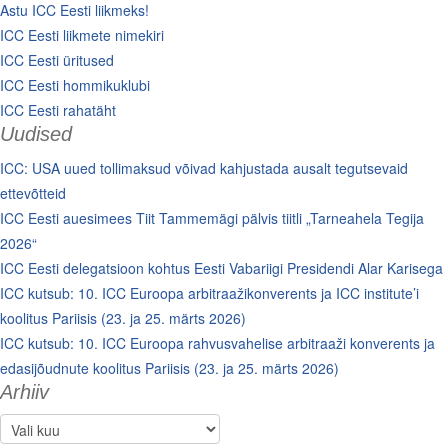
Astu ICC Eesti liikmeks!
ICC Eesti liikmete nimekiri
ICC Eesti üritused
ICC Eesti hommikuklubi
ICC Eesti rahatäht
Uudised
ICC: USA uued tollimaksud võivad kahjustada ausalt tegutsevaid
ettevõtteid
ICC Eesti auesimees Tiit Tammemägi pälvis tiitli „Tarneahela Tegija
2026“
ICC Eesti delegatsioon kohtus Eesti Vabariigi Presidendi Alar Karisega
ICC kutsub: 10. ICC Euroopa arbitraažikonverents ja ICC institute’i
koolitus Pariisis (23. ja 25. märts 2026)
ICC kutsub: 10. ICC Euroopa rahvusvahelise arbitraaži konverents ja
edasijõudnute koolitus Pariisis (23. ja 25. märts 2026)
Arhiiv
Arhiiv