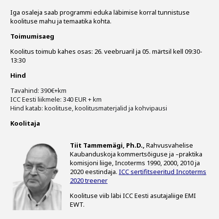
Iga osaleja saab programmi eduka läbimise korral tunnistuse
koolituse mahu ja temaatika kohta.
Toimumisaeg
Koolitus toimub kahes osas: 26. veebruaril ja 05. märtsil
kell 09:30-
13:30
Hind
Tavahind: 390€+km
ICC Eesti liikmele: 340 EUR + km
Hind katab: koolituse, koolitusmaterjalid ja kohvipausi
Koolitaja
Tiit Tammemägi, Ph.D.,
Rahvusvahelise
Kaubanduskoja kommertsõiguse ja –praktika
komisjoni liige, Incoterms 1990, 2000, 2010 ja
2020 eestindaja.
ICC sertifitseeritud Incoterms
2020 treener
Koolituse viib läbi ICC Eesti asutajaliige EMI
EWT.