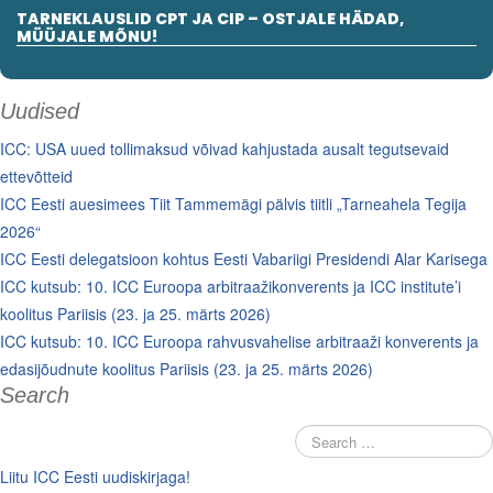
TARNEKLAUSLID CPT JA CIP – OSTJALE HÄDAD,
MÜÜJALE MÕNU!
Uudised
ICC: USA uued tollimaksud võivad kahjustada ausalt tegutsevaid
ettevõtteid
ICC Eesti auesimees Tiit Tammemägi pälvis tiitli „Tarneahela Tegija
2026“
ICC Eesti delegatsioon kohtus Eesti Vabariigi Presidendi Alar Karisega
ICC kutsub: 10. ICC Euroopa arbitraažikonverents ja ICC institute’i
koolitus Pariisis (23. ja 25. märts 2026)
ICC kutsub: 10. ICC Euroopa rahvusvahelise arbitraaži konverents ja
edasijõudnute koolitus Pariisis (23. ja 25. märts 2026)
Search
Liitu ICC Eesti uudiskirjaga!