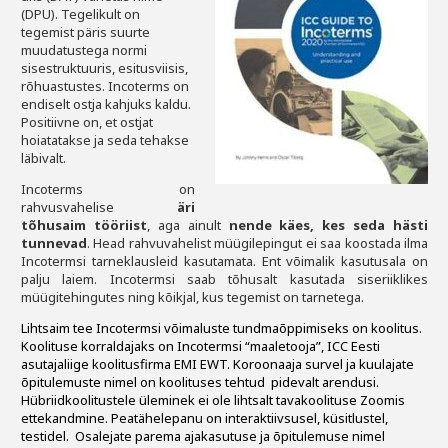
Liitu meililistiga
(DPU). Tegelikult on
tegemist päris suurte
Oskusteave
muudatustega normi
sisestruktuuris, esitusviisis,
rõhuastustes. Incoterms on
Incoterms® 2020
endiselt ostja kahjuks kaldu.
Positiivne on, et ostjat
Abimaterjalid
hoiatatakse ja seda tehakse
läbivalt.
Projektid
Incoterms on
rahvusvahelise
äri
tõhusaim tööriist
, aga ainult
nende käes, kes seda hästi
tunnevad
.
Head rahvuvahelist müügilepingut ei saa koostada ilma
Incotermsi tarneklausleid kasutamata. Ent
võimalik kasutusala on
palju laiem. Incotermsi saab tõhusalt kasutada siseriiklikes
müügitehingutes n
ing kõikjal, kus tegemist on tarnetega.
Lihtsaim tee Incotermsi võimaluste tundmaõppimiseks on koolitus.
Koolituse korraldajaks on Incotermsi “maaletooja”, ICC Eesti
asutajaliige koolitusfirma EMI EWT. Koroonaaja survel ja kuulajate
õpitulemuste nimel on koolituses tehtud pidevalt arendusi.
Hübriidkoolitustele üleminek ei ole lihtsalt tavakoolituse Zoomis
ettekandmine. Peatähelepanu on interaktiivsusel, küsitlustel,
testidel. Osalejate parema ajakasutuse ja õpitulemuse nimel