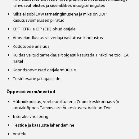
rahvusvahelistes ja siseriiklikes müügitehingutes
Miks ei sobi EXW tarnetingimusena ja miks on DDP
kasutusvõimalused piiratud
CPT (CFR) ja CIP (CIF) ohud ostjale
Veosekindlustus vs vedaja vastutuse kindlustus
Kodutööde analüüs
Kuidas valitud tarneklauslit õigesti kasutada. Praktiline töö FCA
näitel
Koondsoovitused ostjale/müüjale.
Testülesane ja tagasiside
Õppetöö vorm/meetod
Hübriidkoolitus, veebikoolitusena Zoomi keskkonnas või
kontaktõppes Tammsaare Ärikeskuses. Valik on Teie.
Interaktiivne loeng
Testide ja kaasuste lahendamine
Arutelu