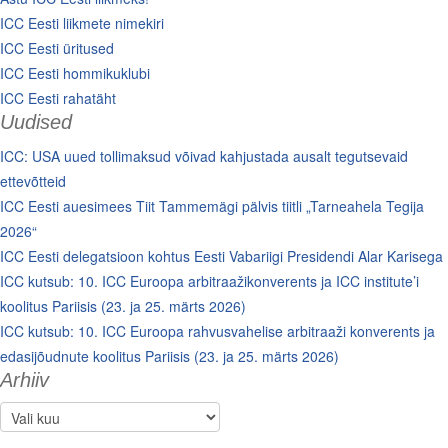
ICC Eesti liikmete nimekiri
ICC Eesti üritused
ICC Eesti hommikuklubi
ICC Eesti rahatäht
Uudised
ICC: USA uued tollimaksud võivad kahjustada ausalt tegutsevaid
ettevõtteid
ICC Eesti auesimees Tiit Tammemägi pälvis tiitli „Tarneahela Tegija
2026“
ICC Eesti delegatsioon kohtus Eesti Vabariigi Presidendi Alar Karisega
ICC kutsub: 10. ICC Euroopa arbitraažikonverents ja ICC institute’i
koolitus Pariisis (23. ja 25. märts 2026)
ICC kutsub: 10. ICC Euroopa rahvusvahelise arbitraaži konverents ja
edasijõudnute koolitus Pariisis (23. ja 25. märts 2026)
Arhiiv
Arhiiv