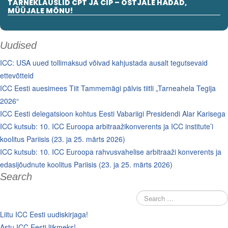
TARNEKLAUSLID CPT JA CIP – OSTJALE HÄDAD,
MÜÜJALE MÕNU!
Uudised
ICC: USA uued tollimaksud võivad kahjustada ausalt tegutsevaid
ettevõtteid
ICC Eesti auesimees Tiit Tammemägi pälvis tiitli „Tarneahela Tegija
2026“
ICC Eesti delegatsioon kohtus Eesti Vabariigi Presidendi Alar Karisega
ICC kutsub: 10. ICC Euroopa arbitraažikonverents ja ICC institute’i
koolitus Pariisis (23. ja 25. märts 2026)
ICC kutsub: 10. ICC Euroopa rahvusvahelise arbitraaži konverents ja
edasijõudnute koolitus Pariisis (23. ja 25. märts 2026)
Search
Liitu ICC Eesti uudiskirjaga!
Astu ICC Eesti liikmeks!