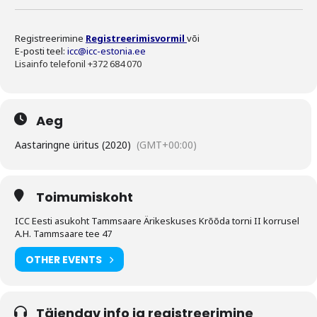
Registreerimine
Registreerimisvormil
või
E-posti teel:
icc@icc-estonia.ee
Lisainfo telefonil +372 684 070
Aeg
Aastaringne üritus (2020)
(GMT+00:00)
Toimumiskoht
ICC Eesti asukoht Tammsaare Ärikeskuses Krõõda torni II korrusel
A.H. Tammsaare tee 47
OTHER EVENTS
Täiendav info ja registreerimine