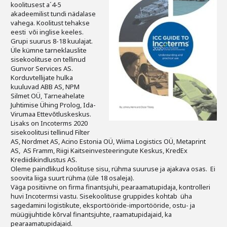
koolitusest a´4-5
Liitu meililistiga
akadeemilist tundi nädalase
vahega. Koolitust tehakse
Oskusteave
eesti või inglise keeles.
Grupi suurus 8-18 kuulajat.
Incoterms® 2020
Üle kümne tarneklauslite
sisekoolituse on tellinud
Abimaterjalid
Gunvor Services AS.
Korduvtellijate hulka
kuuluvad ABB AS, NPM
Projektid
Silmet OÜ, Tarneahelate
Juhtimise Ühing Prolog, Ida-
Virumaa Ettevõtluskeskus.
Lisaks on Incoterms 2020
sisekoolitusi tellinud Filter
AS, Nordmet AS, Acino Estonia OÜ, Wiima Logistics OÜ, Metaprint
AS, AS Framm, Riigi Kaitseinvesteeringute Keskus, KredEx
Krediidikindlustus AS.
Oleme paindlikud koolituse sisu, rühma suuruse ja ajakava osas. Ei
soovita liiga suurt rühma (üle 18 osaleja).
Väga positiivne on firma finantsjuhi, pearaamatupidaja, kontrolleri
huvi Incotermsi vastu. Sisekoolituse gruppides kohtab üha
sagedamini logistikute, eksportööride-importööride, ostu- ja
müügijuhtide kõrval finantsjuhte, raamatupidajaid, ka
pearaamatupidajaid.