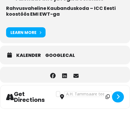
Rahvusvaheline Kaubanduskoda – ICC Eesti
koostöös EMI EWT-ga
LEARN MORE
KALENDER
GOOGLECAL
Get
Address - Sisekoolitus: Tarneklauslid 
Destination Address - Sisekoolitu
Directions