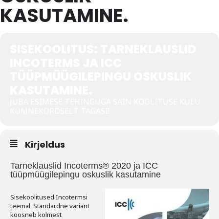
KASUTAMINE.
Tegevused
Publikatsioonid
SISEKOOLITUS: TARNEKLAUSLID
INCOTERMS JA ICC
Arvamus
TÜÜPMÜÜGILEPINGU OSKUSLIK
Viidad
KASUTAMINE.
JUBA ESIMESE TEHINGUGA SAIN KOOLITUSE KULU
ICC WBO
KÜMNEKORDSELT TAGASI!
ICC komisjonid
Kirjeldus
Digiraamatukogu
Juhendid ja väljaanded
Tarneklauslid Incoterms® 2020 ja ICC
tüüpmüügilepingu oskuslik kasutamine
Videod
Sisekoolitused Incotermsi
teemal. Standardne variant
Kontakt
koosneb kolmest