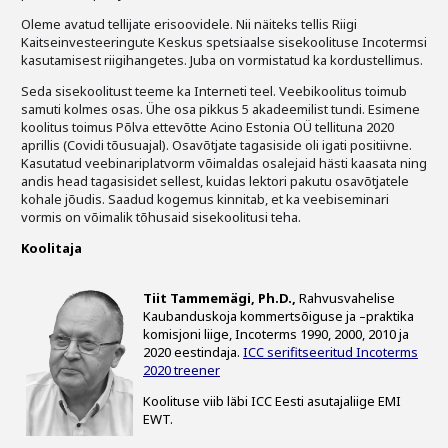
Oleme avatud tellijate erisoovidele. Nii näiteks tellis Riigi
Kaitseinvesteeringute Keskus spetsiaalse sisekoolituse Incotermsi
kasutamisest riigihangetes. Juba on vormistatud ka kordustellimus.
Seda sisekoolitust teeme ka Interneti teel. Veebikoolitus toimub
samuti kolmes osas. Ühe osa pikkus 5 akadeemilist tundi. Esimene
koolitus toimus Põlva ettevõtte Acino Estonia OÜ tellituna 2020
aprillis (Covidi tõusuajal). Osavõtjate tagasiside oli igati positiivne.
Kasutatud veebinariplatvorm võimaldas osalejaid hästi kaasata ning
andis head tagasisidet sellest, kuidas lektori pakutu osavõtjatele
kohale jõudis. Saadud kogemus kinnitab, et ka veebiseminari
vormis on võimalik tõhusaid sisekoolitusi teha.
Koolitaja
Tiit Tammemägi, Ph.D.,
Rahvusvahelise
Kaubanduskoja kommertsõiguse ja –praktika
komisjoni liige, Incoterms 1990, 2000, 2010 ja
2020 eestindaja.
ICC serifitseeritud Incoterms
2020 treener
Koolituse viib läbi ICC Eesti asutajaliige EMI
EWT.