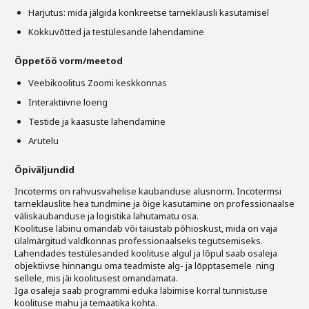
Harjutus: mida jälgida konkreetse tarneklausli kasutamisel
Kokkuvõtted ja testülesande lahendamine
Õppetöö vorm/meetod
Veebikoolitus Zoomi keskkonnas
Interaktiivne loeng
Testide ja kaasuste lahendamine
Arutelu
Õpiväljundid
Incoterms on rahvusvahelise kaubanduse alusnorm. Incotermsi
tarneklauslite hea tundmine ja õige kasutamine on professionaalse
väliskaubanduse ja logistika lahutamatu osa.
Koolituse läbinu omandab või täiustab põhioskust, mida on vaja
ülalmärgitud valdkonnas professionaalseks tegutsemiseks.
Lahendades testülesanded koolituse algul ja lõpul saab osaleja
objektiivse hinnangu oma teadmiste alg- ja lõpptasemele ning
sellele, mis jäi koolitusest omandamata.
Iga osaleja saab programmi eduka läbimise korral tunnistuse
koolituse mahu ja temaatika kohta.