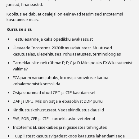
Liitu meililistiga
juristid, finantsistid.
Koolitus eeldab, et osalejal on eelnevad teadmised Incotermsi
Oskusteave
kasutamise osas.
Kursuse sisu
Incoterms® 2020
Testülesanne ja kaks õpetlikku avakaasust
Abimaterjalid
Ülevaade Incoterms 2020® muudatustest. Muutused
kasutusalas, ülesehituses, rõhuasetustes, terminoloogias
Projektid
Tarneklauslite neli rühma: E; F; C ja D Miks peaks EXW kasutamist
vältima?
FCA parim variant juhuks, kui ostja soovib ise kauba
kohaletoomist kontrollida
Ostja suurimad ohud CPT ja CIP kasutamisel
DAP ja DPU. Mis on ostjale ebasobivat DDP puhul
Kindlustuskohustusest. Veosekindlustusklauslid
FAS, FOB, CFR ja CIF – tarneklauslid vetelveol
Incoterms EL sisekäibes ja riigisisestes tehingutes
Tüüpilistest kasutusvigadest koos kaasuste lahendamisega