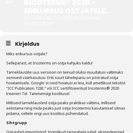
INCOTERMS® 2020 -
APR
ERIKURSUS OSTJATELE.
Tegevused
MIS ON OHUD, MIDA OSTJA SAAB
MAANDADA?
Publikatsioonid
Arvamus
Kirjeldus
Viidad
Miks erikursus ostjale?
ICC WBO
Sellepärast, et Incoterms on ostja kahjuks kaldu!
Tarneklauslite uus versioon on teinud olulisi muudatusi vältimaks
ICC komisjonid
seniseid väärkasutusi. Eriti suurt tähelepanu on pööratud ostja
hoiatamisele. Google´st neid hoiatusi ei leia, küll ametlikust tekstist
Digiraamatukogu
“ICC Publication 723E.” või ICC sertifitseeritud Incoterms® 2020
treeneri Tiit Tammemägi koolitusel
Juhendid ja väljaanded
Milliseid tarneklausleid ostja peaks praktikas vältima, milliseid
eelistama ning mida peaks just ostja Incotermsi kasutamisel silmas
Videod
pidama, sellele ongi uus koolitus pühendatud.
Sihtgrupp
Kontakt
Ostujuhid-importöörid, logistikud-tarneahela juhid, ekspedeerijad,