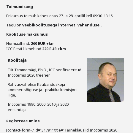
Toimumisaeg
Erikursus toimub kahes osas 27. ja 28. aprillil kell 09:30-13:15
Tegu on
veebikoolitusega
interneti vahendusel.
Koolituse maksumus
Normaalhind:
260 EUR +km
ICC Eesti liikmehind
220 EUR +km
Koolitaja
Tiit Tammemägi, Ph.D., ICC serifitseeritud
Incoterms 2020 treener
Rahvusvahelise Kaubanduskoja
kommertsõiguse ja –praktika komisjoni
liige,
Incoterms 1990, 2000, 2010 ja 2020
eestindaja
Registreerumine
[contact-form-7 id=”31791″ title=”Tarneklauslid Incoterms 2020