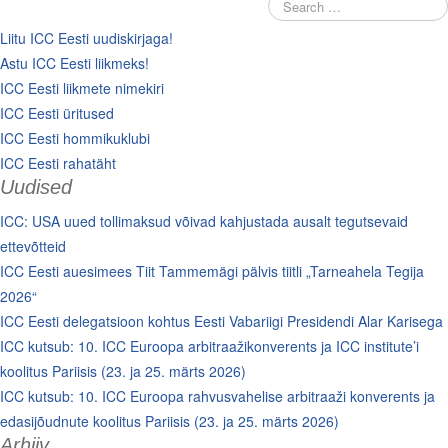
Liitu ICC Eesti uudiskirjaga!
Astu ICC Eesti liikmeks!
ICC Eesti liikmete nimekiri
ICC Eesti üritused
ICC Eesti hommikuklubi
ICC Eesti rahatäht
Uudised
ICC: USA uued tollimaksud võivad kahjustada ausalt tegutsevaid
ettevõtteid
ICC Eesti auesimees Tiit Tammemägi pälvis tiitli „Tarneahela Tegija
2026“
ICC Eesti delegatsioon kohtus Eesti Vabariigi Presidendi Alar Karisega
ICC kutsub: 10. ICC Euroopa arbitraažikonverents ja ICC institute’i
koolitus Pariisis (23. ja 25. märts 2026)
ICC kutsub: 10. ICC Euroopa rahvusvahelise arbitraaži konverents ja
edasijõudnute koolitus Pariisis (23. ja 25. märts 2026)
Arhiiv