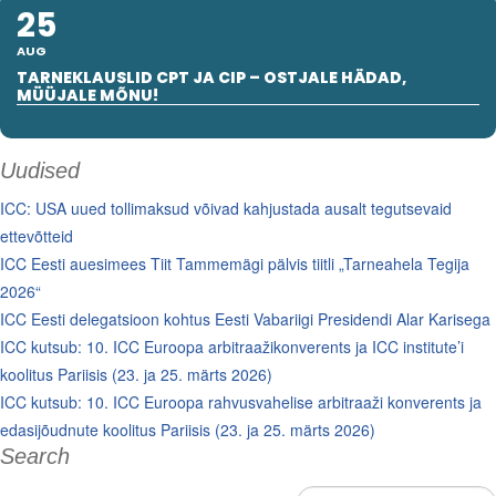
25
AUG
TARNEKLAUSLID CPT JA CIP – OSTJALE HÄDAD,
MÜÜJALE MÕNU!
Uudised
ICC: USA uued tollimaksud võivad kahjustada ausalt tegutsevaid
ettevõtteid
ICC Eesti auesimees Tiit Tammemägi pälvis tiitli „Tarneahela Tegija
2026“
ICC Eesti delegatsioon kohtus Eesti Vabariigi Presidendi Alar Karisega
ICC kutsub: 10. ICC Euroopa arbitraažikonverents ja ICC institute’i
koolitus Pariisis (23. ja 25. märts 2026)
ICC kutsub: 10. ICC Euroopa rahvusvahelise arbitraaži konverents ja
edasijõudnute koolitus Pariisis (23. ja 25. märts 2026)
Search