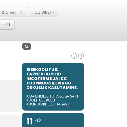
ICC Eesti
ICC WBO
jektid
SISEKOOLITUS:
TARNEKLAUSLID
INCOTERMS JA ICC
TÜÜPMÜÜGILEPINGU
OSKUSLIK KASUTAMINE.
JUBA ESIMESE TEHINGUGA SAIN
KOOLITUSE KULU
KÜMNEKORDSELT TAGASI!
11
18