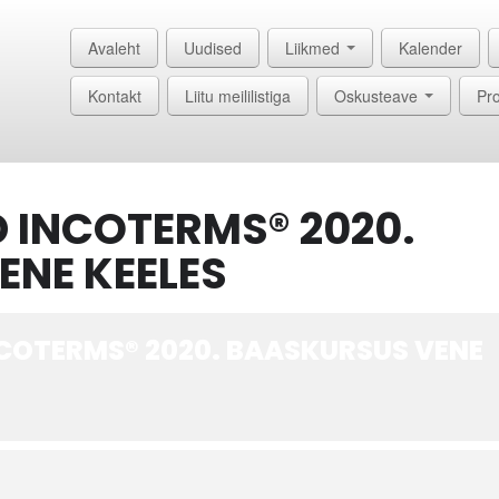
Avaleht
Uudised
Liikmed
Kalender
Kontakt
Liitu meililistiga
Oskusteave
Pro
 INCOTERMS® 2020.
NE KEELES
COTERMS® 2020. BAASKURSUS VENE