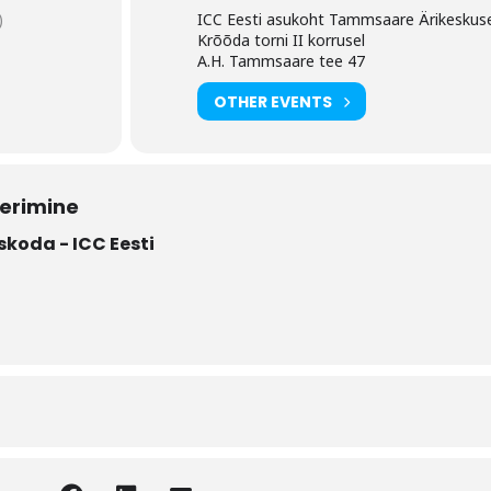
)
ICC Eesti asukoht Tammsaare Ärikeskus
Krõõda torni II korrusel
A.H. Tammsaare tee 47
OTHER EVENTS
eerimine
oda - ICC Eesti