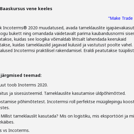
 Baaskursus vene keeles
“Make Trade 
ik Incoterms® 2020 muudatused, avada tarneklauslite igapäevakasu
kogu bukett ning omandada väidetavalt parima kaubandusnormi sise
datakse, kuidas see loogika võimaldab lihtsalt lahendada keerukaid
akse, kuidas tarneklauslid jagavad kulusid ja vastutust poolte vahel.
used Incotermsi praktilisel rakendamisel. Eraldi peatutakse tüüpilist
e järgmised teemad:
uut toob Inoterms 2020.
ehitus ja sisesüsteemid. Tarneklauslite kasutamise üldpõhimõtted.
stamise põhimõtetest. Incotermsi roll perfektse müügilepingu koost
ustes.
Millist tarneklauslit kasutada? Mis on logistiku, mis eksportööri ja m
ekäibes.
 vs Incoterms.