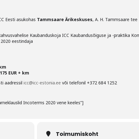
CC Eesti asukohas
Tammsaare Ärikeskuses
, A. H. Tammsaare tee
ahvusvahelise Kaubanduskoja ICC Kaubandusõiguse ja -praktika Kom
a 2020 eestindaja
 km
175 EUR + km
ti aadressil
icc@icc-estonia.ee
või telefonil +372 684 1252
arneklauslid Incoterms 2020 vene keeles”]
Toimumiskoht