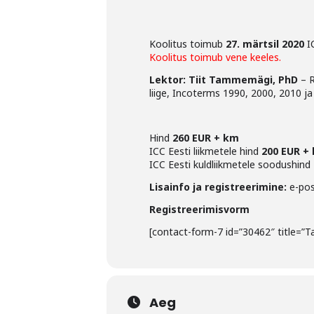
Koolitus toimub
27. märtsil 2020
I
Koolitus toimub vene keeles.
Lektor: Tiit Tammemägi, PhD
– R
liige, Incoterms 1990, 2000, 2010 j
Hind
260 EUR + km
ICC Eesti liikmetele hind
200 EUR +
ICC Eesti kuldliikmetele soodushind
Lisainfo ja registreerimine:
e-pos
Registreerimisvorm
[contact-form-7 id=”30462″ title=”T
Aeg