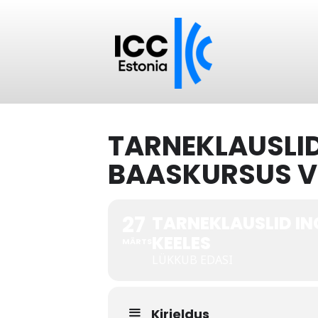
TARNEKLAUSLID
BAASKURSUS VE
27
TARNEKLAUSLID IN
KEELES
MÄRTS
LÜKKUB EDASI
Kirjeldus