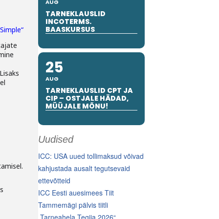
AUG
TARNEKLAUSLID
INCOTERMS.
BAASKURSUS
Simple“
tajate
mine
25
 Lisaks
AUG
el
TARNEKLAUSLID CPT JA
CIP – OSTJALE HÄDAD,
MÜÜJALE MÕNU!
Uudised
ICC: USA uued tollimaksud võivad
amisel.
kahjustada ausalt tegutsevaid
ettevõtteid
is
ICC Eesti auesimees Tiit
Tammemägi pälvis tiitli
„Tarneahela Tegija 2026“