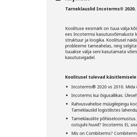
Tarneklauslid Incoterms® 2020.
Koolituse eesmärk on tuua välja kõ
ees Incotermsi kasutusvõimaluste 
struktuur ja loogika. Koolitusel näi
probleeme tarneahelas, ning selgitat
tuuakse välja seni kasutamata võimal
kasutusvigadel.
Koolitusel tulevad käsitlemisel
Incoterms® 2020 vs 2010. Mida 
Incoterms kui õigusallikas. Üles
Rahvusvahelise müügilepingu koo
Tarneklauslid logistilistes lahend
Tarneklauslite põhiiseloomustus. 
ostujuhi huvid? Incoterms EL sis
Mis on Combiterms? Combiterms