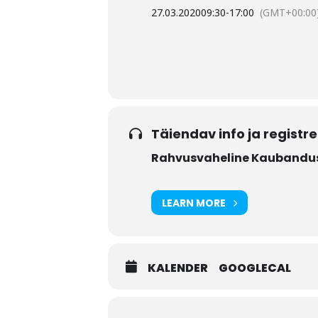
27.03.2020
09:30
-
17:00
(GMT+00:00
Täiendav info ja registr
Rahvusvaheline Kaubandusk
LEARN MORE
KALENDER
GOOGLECAL