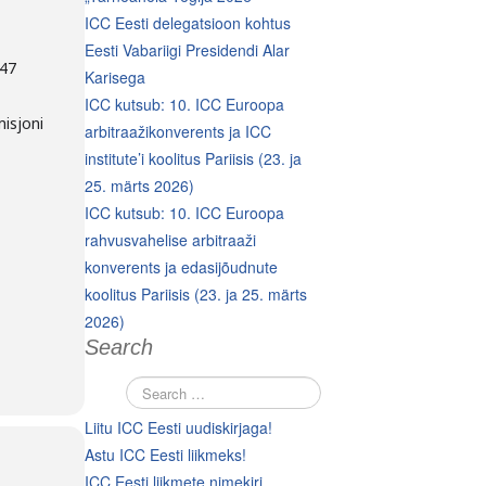
ICC Eesti delegatsioon kohtus
Eesti Vabariigi Presidendi Alar
 47
Karisega
ICC kutsub: 10. ICC Euroopa
isjoni
arbitraažikonverents ja ICC
institute’i koolitus Pariisis (23. ja
25. märts 2026)
ICC kutsub: 10. ICC Euroopa
rahvusvahelise arbitraaži
konverents ja edasijõudnute
koolitus Pariisis (23. ja 25. märts
2026)
Search
Liitu ICC Eesti uudiskirjaga!
Astu ICC Eesti liikmeks!
ICC Eesti liikmete nimekiri