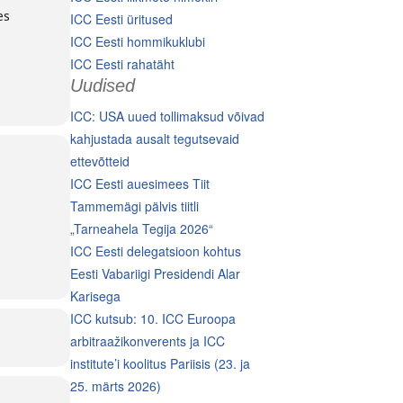
es
ICC Eesti üritused
ICC Eesti hommikuklubi
ICC Eesti rahatäht
Uudised
ICC: USA uued tollimaksud võivad
kahjustada ausalt tegutsevaid
ettevõtteid
ICC Eesti auesimees Tiit
Tammemägi pälvis tiitli
„Tarneahela Tegija 2026“
ICC Eesti delegatsioon kohtus
Eesti Vabariigi Presidendi Alar
Karisega
ICC kutsub: 10. ICC Euroopa
arbitraažikonverents ja ICC
institute’i koolitus Pariisis (23. ja
25. märts 2026)