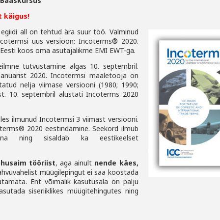
 Baaskursus
 käigus!
giidi all on tehtud ära suur töö. Valminud
ncotermsi uus versioon: Incoterms® 2020.
 Eesti
koos oma asutajalikme EMI EWT-ga.
leilmne tutvustamine algas
10. septembril.
aanuarist 2020.
Incotermsi maaletooja on
tatud nelja viimase versiooni (1980;
1990;
st. 10. septembril alustati Incoterms 2020
es ilmunud Incotermsi 3 viimast versiooni.
oterms® 2020 eestindamine. Seekord ilmub
lsena ning
sisaldab ka eestikeelset
õhusaim tööriist
, aga ainult
nende käes,
ahvuvahelist müügilepingut ei saa koostada
sutamata. Ent
võimalik kasutusala on palju
sutada siseriiklikes müügitehingutes n
ing