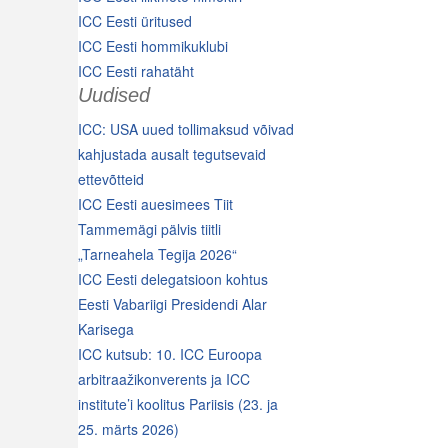
ICC Eesti üritused
ICC Eesti hommikuklubi
ICC Eesti rahatäht
Uudised
ICC: USA uued tollimaksud võivad
kahjustada ausalt tegutsevaid
ettevõtteid
ICC Eesti auesimees Tiit
Tammemägi pälvis tiitli
„Tarneahela Tegija 2026“
ICC Eesti delegatsioon kohtus
Eesti Vabariigi Presidendi Alar
Karisega
ICC kutsub: 10. ICC Euroopa
arbitraažikonverents ja ICC
institute’i koolitus Pariisis (23. ja
25. märts 2026)