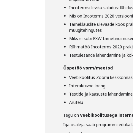
Incotermsi leviku saladus: lühidus,
Mis on Incoterms 2020 versioonis
Tarneklauslite ülevaade koos prak
müügitehingutes
Miks ei sobi EXW tarnetingimuse
Rühmatöö Incoterms 2020 prakti
Testülesande lahendamine ja ko
Õppetöö vorm/meetod
Veebikoolitus Zoomi keskkonnas
Interaktiivne loeng
Testide ja kaasuste lahendamine
Arutelu
Tegu on
veebikoolitusega
intern
Iga osaleja saab programmi eduka l