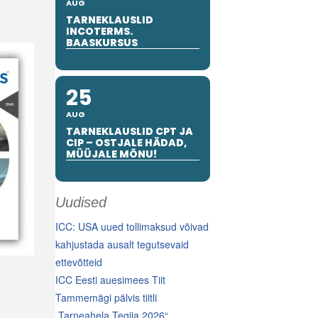
AUG
TARNEKLAUSLID
INCOTERMS.
BAASKURSUS
25
AUG
TARNEKLAUSLID CPT JA
CIP – OSTJALE HÄDAD,
MÜÜJALE MÕNU!
Uudised
ICC: USA uued tollimaksud võivad
kahjustada ausalt tegutsevaid
ettevõtteid
ICC Eesti auesimees Tiit
Tammemägi pälvis tiitli
„Tarneahela Tegija 2026“