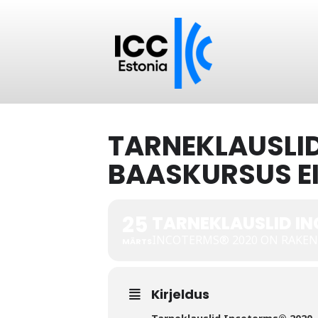
TARNEKLAUSLID
BAASKURSUS E
25
TARNEKLAUSLID IN
INCOTERMS® 2020 ON RAKE
MÄRTS
Kirjeldus