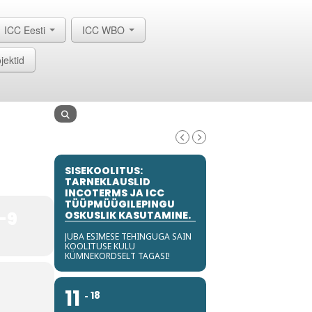
ICC Eesti
ICC WBO
jektid
SISEKOOLITUS:
TARNEKLAUSLID
INCOTERMS JA ICC
TÜÜPMÜÜGILEPINGU
-9
OSKUSLIK KASUTAMINE.
JUBA ESIMESE TEHINGUGA SAIN
KOOLITUSE KULU
KÜMNEKORDSELT TAGASI!
11
18