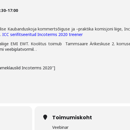
9:30-17:00
ise Kaubanduskoja kommertsõiguse ja –praktika komisjoni liige, In
a.
ICC serifitseeritud Incoterms 2020 treener
tajaliige EMI EWT. Koolitus toimub Tammsaare Ärikeskuse 2. korrus
i veebiplatvormil. .
arneklauslid Incoterms 2020″]
Toimumiskoht
Veebinar