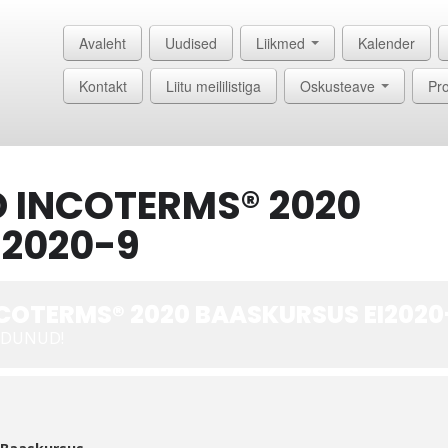
Avaleht
Uudised
Liikmed
Kalender
Kontakt
Liitu meililistiga
Oskusteave
Pro
 INCOTERMS® 2020
I2020-9
COTERMS® 2020 BAASKURSUS EI2020
NDUNUD!