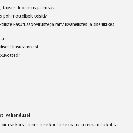
 täpsus, loogilisus ja lihtsus
 põhimõtteliselt teisiti?
tiliste kasutussoovitustega rahvusvahelistes ja siseriiklikes
na
lisest kasutamisest
kkuvõtted?
eti vahendusel.
äbimise korral tunnistuse koolituse mahu ja temaatika kohta.