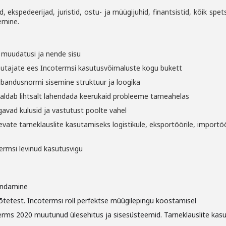
, ekspedeerijad, juristid, ostu- ja müügijuhid, finantsistid, kõik
spets
emine.
 muudatusi ja nende sisu
sutajate ees Incotermsi kasutusvõimaluste kogu bukett
bandusnormi sisemine struktuur ja loogika
aldab lihtsalt lahendada keerukaid probleeme tarneahelas
agavad kulusid ja vastutust poolte vahel
evate tarneklauslite kasutamiseks logistikule, eksportöörile,
importöö
termsi levinud kasutusvigu
endamine
etest. Incotermsi roll perfektse müügilepingu koostamisel
terms 2020 muutunud ülesehitus ja sisesüsteemid. Tarneklauslite kas