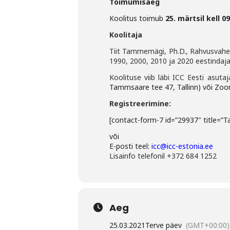
Toimumisaeg
Koolitus toimub
25. märtsil kell 0
Koolitaja
Tiit Tammemägi, Ph.D., Rahvusvahel
1990, 2000, 2010 ja 2020 eestindaj
Koolituse viib läbi ICC Eesti asu
Tammsaare tee 47, Tallinn) või Zoom
Registreerimine:
[contact-form-7 id=”29937″ title=”T
või
E-posti teel:
icc@icc-estonia.ee
Lisainfo telefonil +372 684 1252
Aeg
25.03.2021
Terve päev
(GMT+00:00)