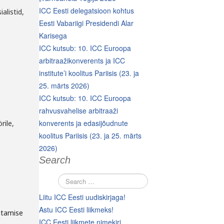
ICC Eesti delegatsioon kohtus
ialistid,
Eesti Vabariigi Presidendi Alar
Karisega
ICC kutsub: 10. ICC Euroopa
arbitraažikonverents ja ICC
institute’i koolitus Pariisis (23. ja
25. märts 2026)
ICC kutsub: 10. ICC Euroopa
rahvusvahelise arbitraaži
konverents ja edasijõudnute
rile,
koolitus Pariisis (23. ja 25. märts
2026)
Search
Liitu ICC Eesti uudiskirjaga!
Astu ICC Eesti liikmeks!
utamise
ICC Eesti liikmete nimekiri