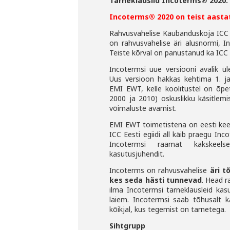
Tarneklauslid Incoterms® 2020.
Incoterms® 2020 on teist aastat
Rahvusvahelise Kaubanduskoja ICC e
on rahvusvahelise äri
alusnormi, I
Teiste kõrval on panustanud ka ICC
Incotermsi uue versiooni avalik ü
Uus versioon hakkas kehtima 1. j
EMI EWT, kelle koolitustel on õpe
2000 ja 2010) oskuslikku käsitlemi
võimaluste
avamist.
EMI EWT toimetistena on eesti keel
ICC Eesti egiidi all
käib praegu Inc
Incotermsi raamat kakskee
kasutusjuhendit.
Incoterms on rahvusvahelise
äri t
kes seda hästi tunnevad
.
Head r
ilma Incotermsi tarneklausleid ka
laiem. Incotermsi saab tõhusalt ka
kõikjal, kus tegemist on tarnetega.
Sihtgrupp