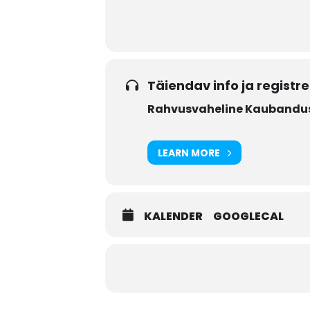
Täiendav info ja registr
Rahvusvaheline Kaubandus
LEARN MORE
KALENDER
GOOGLECAL