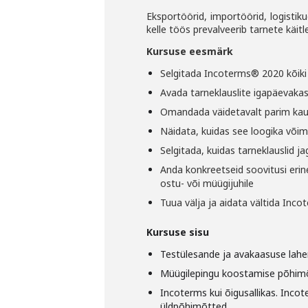
Eksportöörid, importöörid, logistikud
kelle töös prevalveerib tarnete käitl
Kursuse eesmärk
Selgitada Incoterms® 2020 kõiki
Avada tarneklauslite igapäevaka
Omandada väidetavalt parim kau
Näidata, kuidas see loogika võim
Selgitada, kuidas tarneklauslid j
Anda konkreetseid soovitusi erin
ostu- või müügijuhile
Tuua välja ja aidata vältida Inco
Kursuse sisu
Testülesande ja avakaasuse lah
Müügilepingu koostamise põhimõt
Incoterms kui õigusallikas. Inco
üldpõhimõtted.