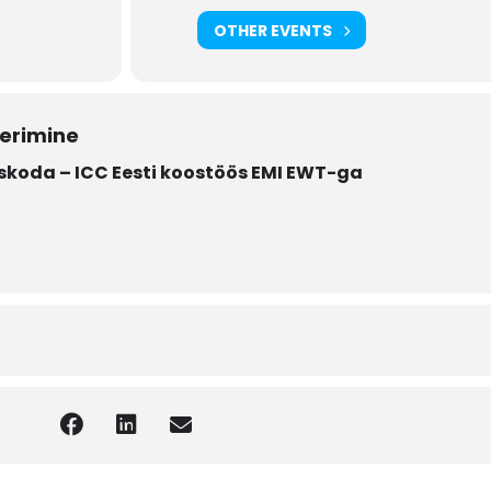
OTHER EVENTS
eerimine
koda – ICC Eesti koostöös EMI EWT-ga