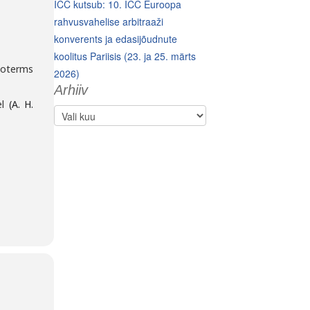
ICC kutsub: 10. ICC Euroopa
rahvusvahelise arbitraaži
konverents ja edasijõudnute
koolitus Pariisis (23. ja 25. märts
coterms
2026)
Arhiiv
el
(A. H.
Arhiiv