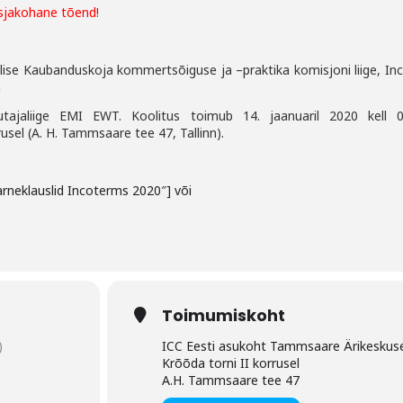
asjakohane tõend!
ise Kaubanduskoja kommertsõiguse ja –praktika komisjoni liige, In
a
sutajaliige EMI EWT. Koolitus toimub 14. jaanuaril 2020 kell 
sel (A. H. Tammsaare tee 47, Tallinn).
arneklauslid Incoterms 2020″] või
Toimumiskoht
)
ICC Eesti asukoht Tammsaare Ärikeskus
Krõõda torni II korrusel
A.H. Tammsaare tee 47