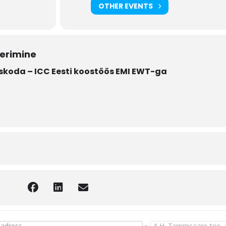
OTHER EVENTS
eerimine
koda – ICC Eesti koostöös EMI EWT-ga
klauslid Incoterms® 2020 baaskursus EI2020-4 [EflLyiV6w]
Destination Address - 