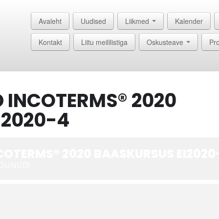
Avaleht
Uudised
Liikmed
Kalender
Kontakt
Liitu meililistiga
Oskusteave
Pro
 INCOTERMS® 2020
I2020-4
COTERMS® 2020 BAASKURSUS EI2020
NDUNUD!