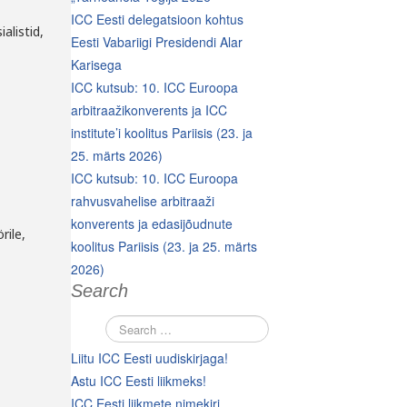
ICC Eesti delegatsioon kohtus
ialistid,
Eesti Vabariigi Presidendi Alar
Karisega
ICC kutsub: 10. ICC Euroopa
arbitraažikonverents ja ICC
institute’i koolitus Pariisis (23. ja
25. märts 2026)
ICC kutsub: 10. ICC Euroopa
rahvusvahelise arbitraaži
konverents ja edasijõudnute
rile,
koolitus Pariisis (23. ja 25. märts
2026)
Search
Liitu ICC Eesti uudiskirjaga!
Astu ICC Eesti liikmeks!
ICC Eesti liikmete nimekiri