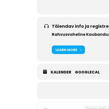
Täiendav info ja registr
Rahvusvaheline Kaubandus
LEARN MORE
KALENDER
GOOGLECAL
Address - Tarne