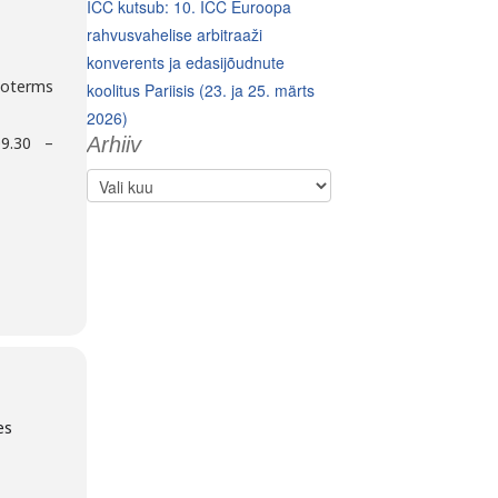
ICC kutsub: 10. ICC Euroopa
rahvusvahelise arbitraaži
konverents ja edasijõudnute
coterms
koolitus Pariisis (23. ja 25. märts
2026)
09.30 –
Arhiiv
Arhiiv
es