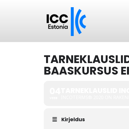
TARNEKLAUSLID
BAASKURSUS E
04
TARNEKLAUSLID IN
INCOTERMS® 2020 ON RAKE
VEEB
Kirjeldus