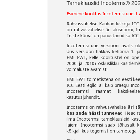
Tarneklauslid Incoterms® 20
Esimene koolitus Incotermsi uuest v
Rahvusvahelise Kaubanduskoja ICC e
on rahvusvahelise äri
alusnormi, I
Teiste kõrval on panustanud ka ICC
Incotermsi uue versiooni avalik ü
Uus versioon hakkas kehtima 1. j
EMI EWT, kelle koolitustel on õpe
2000 ja 2010) oskuslikku käsitlemi
võimaluste
avamist.
EMI EWT toimetistena on eesti keel
ICC Eesti egiidi all
käib praegu Inc
Incotermsi raamat kakskee
kasutusjuhendit.
Incoterms on rahvusvahelise
äri t
kes seda hästi tunneva
d.
Head ra
ilma Incotermsi tarneklausleid ka
laiem. Incotermsi saab tõhusalt ka
kõikjal, kus tegemist on tarnetega.