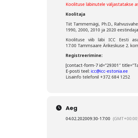
Koolituse läbinutele väljastatakse 
Koolitaja
Tiit Tammemägi, Ph.D., Rahvusvahel
1990, 2000, 2010 ja 2020 eestindaj
Koolituse viib läbi ICC Eesti a
17.00 Tammsaare Ärikeskuse 2. korru
Registreerimine:
[contact-form-7 id=”29301″ title=”T
E-posti teel:
icc@icc-estonia.ee
Lisainfo telefonil +372 684 1252
Aeg
04.02.2020
09:30
-
17:00
(GMT+00:00