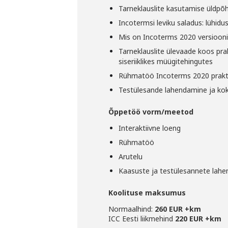
Tarneklauslite kasutamise üldpõ
Incotermsi leviku saladus: lühidus,
Mis on Incoterms 2020 versioonis
Tarneklauslite ülevaade koos pra
siseriiklikes
müügitehingutes
Rühmatöö Incoterms 2020 prakti
Testülesande lahendamine ja ko
Õppetöö vorm/meetod
Interaktiivne loeng
Rühmatöö
Arutelu
Kaasuste ja testülesannete lah
Koolituse maksumus
Normaalhind:
260 EUR +km
ICC Eesti liikmehind
220 EUR +km