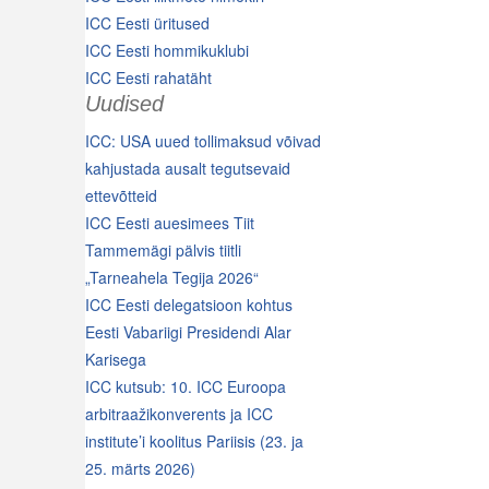
ICC Eesti üritused
ICC Eesti hommikuklubi
ICC Eesti rahatäht
Uudised
ICC: USA uued tollimaksud võivad
kahjustada ausalt tegutsevaid
ettevõtteid
ICC Eesti auesimees Tiit
Tammemägi pälvis tiitli
„Tarneahela Tegija 2026“
ICC Eesti delegatsioon kohtus
Eesti Vabariigi Presidendi Alar
Karisega
ICC kutsub: 10. ICC Euroopa
arbitraažikonverents ja ICC
institute’i koolitus Pariisis (23. ja
25. märts 2026)