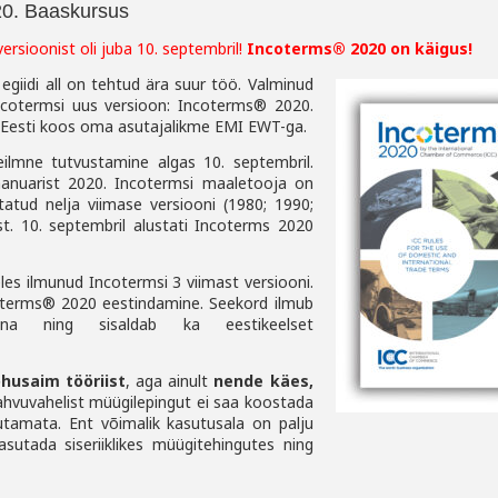
20. Baaskursus
ersioonist oli juba 10. septembril!
Incoterms® 2020 on käigus!
giidi all on tehtud ära suur töö. Valminud
ncotermsi uus versioon: Incoterms® 2020.
 Eesti
koos oma asutajalikme EMI EWT-ga.
leilmne tutvustamine algas
10. septembril.
aanuarist 2020.
Incotermsi maaletooja on
tatud nelja viimase versiooni (1980;
1990;
st. 10. septembril alustati Incoterms 2020
es ilmunud Incotermsi 3 viimast versiooni.
oterms® 2020 eestindamine. Seekord ilmub
lsena ning
sisaldab ka eestikeelset
õhusaim tööriist
, aga ainult
nende käes,
hvuvahelist müügilepingut ei saa koostada
sutamata. Ent
võimalik kasutusala on palju
sutada siseriiklikes müügitehingutes n
ing