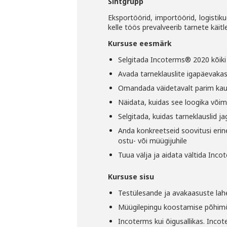
Sihtgrupp
Eksportöörid, importöörid, logistikud
kelle töös prevalveerib tarnete käitl
Kursuse eesmärk
Selgitada Incoterms® 2020 kõiki
Avada tarneklauslite igapäevaka
Omandada väidetavalt parim kau
Näidata, kuidas see loogika võim
Selgitada, kuidas tarneklauslid j
Anda konkreetseid soovitusi erin
ostu- või müügijuhile
Tuua välja ja aidata vältida Inco
Kursuse sisu
Testülesande ja avakaasuste la
Müügilepingu koostamise põhimõt
Incoterms kui õigusallikas. Inc