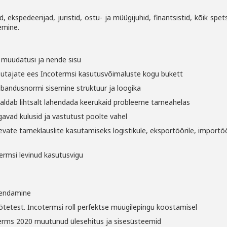
, ekspedeerijad, juristid, ostu- ja müügijuhid, finantsistid, kõik
spets
emine.
 muudatusi ja nende sisu
sutajate ees Incotermsi kasutusvõimaluste kogu bukett
bandusnormi sisemine struktuur ja loogika
aldab lihtsalt lahendada keerukaid probleeme tarneahelas
agavad kulusid ja vastutust poolte vahel
evate tarneklauslite kasutamiseks logistikule, eksportöörile,
importöö
termsi levinud kasutusvigu
hendamine
etest. Incotermsi roll perfektse müügilepingu koostamisel
oterms 2020 muutunud ülesehitus ja sisesüsteemid