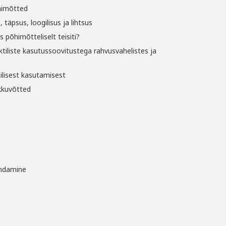
himõtted
 täpsus, loogilisus ja lihtsus
 põhimõtteliselt teisiti?
ktiliste kasutussoovitustega rahvusvahelistes ja
lisest kasutamisest
kkuvõtted
endamine