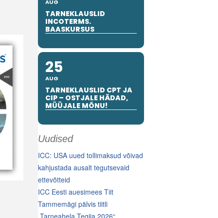
AUG
TARNEKLAUSLID
INCOTERMS.
BAASKURSUS
25
AUG
TARNEKLAUSLID CPT JA
CIP – OSTJALE HÄDAD,
MÜÜJALE MÕNU!
Uudised
ICC: USA uued tollimaksud võivad
kahjustada ausalt tegutsevaid
ettevõtteid
ICC Eesti auesimees Tiit
Tammemägi pälvis tiitli
„Tarneahela Tegija 2026“