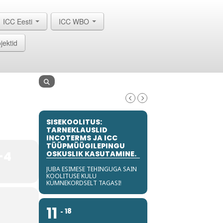
ICC Eesti
ICC WBO
jektid
SISEKOOLITUS:
TARNEKLAUSLID
INCOTERMS JA ICC
TÜÜPMÜÜGILEPINGU
-4
OSKUSLIK KASUTAMINE.
JUBA ESIMESE TEHINGUGA SAIN
KOOLITUSE KULU
KÜMNEKORDSELT TAGASI!
11
18