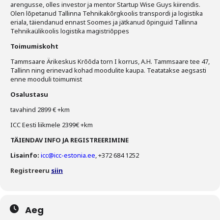
arengusse, olles investor ja mentor Startup Wise Guys kiirendis.
Olen lõpetanud Tallinna Tehnikakõrgkoolis transpordi ja logistika
eriala, täiendanud ennast Soomes ja jätkanud õpinguid Tallinna
Tehnikaülikoolis logistika magistriõppes
Toimumiskoht
Tammsaare Ärikeskus Krõõda torn I korrus, A.H. Tammsaare tee 47,
Tallinn ning erinevad kohad moodulite kaupa. Teatatakse aegsasti
enne mooduli toimumist
Osalustasu
tavahind 2899 € +km
ICC Eesti liikmele 2399€ +km
TÄIENDAV INFO JA REGISTREERIMINE
Lisainfo:
icc@icc-estonia.ee
, +372 684 1252
Registreeru
siin
Aeg