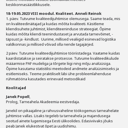
keskkonnasäästlikkusele.
18-19.05.2023 VIII moodul. Kvaliteet. Anneli Reinok
1. päev. Tutvume kvaliteedijuhtimise olemusega. Saame teada, mis
on kvaliteedinäitajad ja kuidas mõõta kvaliteeti. Käsitleme
kliendisuhete juhtimist, klienditeeninduse strateegiat. Õpime
kuidas mõõta kliendi teenindustaset ja arvutada tarnevõimet, -
täpsust ja -kindlust. Uurime, millised vealiigid esinevad logistika
valdkonnas ja millised võivad olla nende tagajärjed.
2 päev. Tutvume kvaliteedijuhtimise tööriistadega. Vaatame kuidas
kaardistatakse ja seiratakse protsesse. Tutvume kvaliteedikulude
määarmise PAF mudeliga ja tõrgete liigi ning mõju analüüsiga.
Õpime kasutama statistilisi meetodeid andmete analüüsimiseks ja
esitlemiseks. Teeme praktiliselt läbi ühe probleemlahenduse
rühmatööna kasutades erinevaid metoodikaid
Koolitajad
Janek Popell
,
Prolog, Tarneahela Akadeemia eestvedaja.
Janekil on pikaajaline ja rahvusvaheline töökogemus tarneahelate
juhtimise vallas. Lisaks tegeleb ta tarneahela ja majandusega
seotud ainete lugemisega Eesti ülikoolides. Edasiviivaks jõuks
peab Janek elukestvat õpet ja uudishimu.