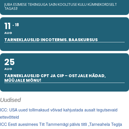
JUBA ESIMESE TEHINGUGA SAIN KOOLITUSE KULU KÜMNEKORDSELT
TAGASI!
11
18
AUG
TARNEKLAUSLID INCOTERMS. BAASKURSUS
25
AUG
TARNEKLAUSLID CPT JA CIP – OSTJALE HÄDAD,
MÜÜJALE MÕNU!
Uudised
ICC: USA uued tollimaksud võivad kahjustada ausalt tegutsevaid
ettevõtteid
ICC Eesti auesimees Tiit Tammemägi pälvis tiitli „Tarneahela Tegija