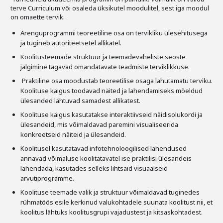
terve Curriculum või osaleda üksikutel moodulitel, sest iga moodul
on omaette tervik.
Arenguprogrammi teoreetiline osa on tervikliku ülesehitusega
ja tugineb autoriteetsetel allikatel.
Koolitusteemade struktuur ja teemadevaheliste seoste
jälgimine tagavad omandatavate teadmiste terviklikkuse.
Praktiline osa moodustab teoreetilise osaga lahutamatu terviku.
Koolituse käigus toodavad näited ja lahendamiseks mõeldud
ülesanded lähtuvad samadest allikatest.
Koolituse käigus kasutatakse interaktiivseid näidisolukordi ja
ülesandeid, mis võimaldavad paremini visualiseerida
konkreetseid näiteid ja ülesandeid.
Koolitusel kasutatavad infotehnoloogilised lahendused
annavad võimaluse koolitatavatel ise praktilisi ülesandeis
lahendada, kasutades selleks lihtsaid visuaalseid
arvutiprogramme.
Koolituse teemade valik ja struktuur võimaldavad tuginedes
rühmatöös esile kerkinud valukohtadele suunata koolitust nii, et
koolitus lähtuks koolitusgrupi vajadustest ja kitsaskohtadest.