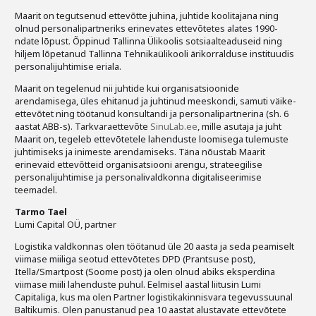
Maarit on tegutsenud ettevõtte juhina, juhtide koolitajana ning
olnud personalipartneriks erinevates ettevõtetes alates 1990-
ndate lõpust. Õppinud Tallinna Ülikoolis sotsiaalteaduseid ning
hiljem lõpetanud Tallinna Tehnikaülikooli ärikorralduse instituudis
personalijuhtimise eriala.
Maarit on tegelenud nii juhtide kui organisatsioonide
arendamisega, üles ehitanud ja juhtinud meeskondi, samuti väike-
ettevõtet ning töötanud konsultandi ja personalipartnerina (sh. 6
aastat ABB-s). Tarkvaraettevõte
SinuLab.ee
, mille asutaja ja juht
Maarit on, tegeleb ettevõtetele lahenduste loomisega tulemuste
juhtimiseks ja inimeste arendamiseks. Täna nõustab Maarit
erinevaid ettevõtteid organisatsiooni arengu, strateegilise
personalijuhtimise ja personalivaldkonna digitaliseerimise
teemadel.
Tarmo Tael
Lumi Capital OÜ, partner
Logistika valdkonnas olen töötanud üle 20 aasta ja seda peamiselt
viimase miiliga seotud ettevõtetes DPD (Prantsuse post),
Itella/Smartpost (Soome post) ja olen olnud abiks eksperdina
viimase miili lahenduste puhul. Eelmisel aastal liitusin Lumi
Capitaliga, kus ma olen Partner logistikakinnisvara tegevussuunal
Baltikumis. Olen panustanud pea 10 aastat alustavate ettevõtete