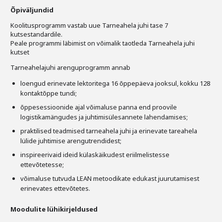
Õpiväljundid
Koolitusprogramm vastab uue Tarneahela juhi tase 7
kutsestandardile.
Peale programmi läbimist on võimalik taotleda Tarneahela juhi
kutset
Tarneahelajuhi arenguprogramm annab
loengud erinevate lektoritega 16 õppepäeva jooksul, kokku 128
kontaktõppe tundi;
õppesessioonide ajal võimaluse panna end proovile
logistikamängudes ja juhtimisülesannete lahendamises;
praktilised teadmised tarneahela juhi ja erinevate tareahela
lülide juhtimise arengutrendidest;
inspireerivaid ideid külaskäikudest eriilmelistesse
ettevõtetesse;
võimaluse tutvuda LEAN metoodikate edukast juurutamisest
erinevates ettevõtetes.
Moodulite lühikirjeldused