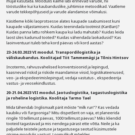
mujal kasutada. Moodulis käime läbi erinevad varude, nii
tööstuslike kui ka kaubanduslike, juhtimise metoodikad. Vaatleme
varude tekkepõhjuseid ja varude alandamise võimalusi.
Käsitleme kõiki laoprotsesse alates kaupade saabumisest kuni
kaupade väljastamiseni. Kuidas teenindada tootmist (KanBan)?
Kuidas panna lattu rohkem kaupa kui ladu mahutab? Kuidas leida
laost üles kadunud tooted? Kuidas vähendada laokadusid? Kas
laoinventuuri tuleb teha kord päevas või kord aastas?
23-24.03.2023 VI moodul. Transpordilogistika ja
väliskaubandus. Koolitajad Tiit Tammemägi ja Tõnis Hintsov
Incoterms, rahvusvahelised konventsioonid ja lepingud,
kaasnevad riskid ja riskide maandamise viisid, logistikateenused,
veo- ja ekspedeerimislepingud, vedaja vastutus-, ekspedeerija
vastus- ja veosekindlustus.
20-21.04.2023 VII moodul. Jaotuslogistika, tagastuslogistika
ja roheline logistika. Koolitaja Tarmo Tael
Mida tähendab Inglismaalt pärit mõiste “milk run”? Kas vedada
kaubiku või furgooniga? Mitu dispetšerit on vaja, et planeerida
ringile 10 tellimust päevas, 1000 tellimust päevas? Miks kliendid
tooteid tagastavad ja mis nendega pärast ette võtta. Neile ja ka
paljudele teistele jaotuse ja tagastusega seotud küsimustele
otsime moodulis vastust. Loomulikult mõeldes