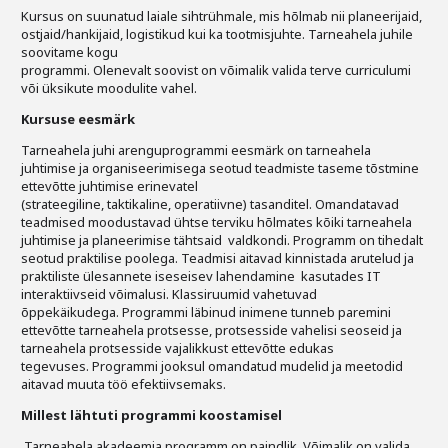
Liitu meililistiga
Kursus on suunatud laiale sihtrühmale, mis hõlmab nii planeerijaid,
ostjaid/hankijaid, logistikud kui ka tootmisjuhte. Tarneahela juhile
Oskusteave
soovitame kogu
programmi. Olenevalt soovist on võimalik valida terve curriculumi
või üksikute moodulite vahel.
Incoterms® 2020
Kursuse eesmärk
Abimaterjalid
Tarneahela juhi arenguprogrammi eesmärk on tarneahela
juhtimise ja organiseerimisega seotud teadmiste taseme tõstmine
Projektid
ettevõtte juhtimise erinevatel
(strateegiline, taktikaline, operatiivne) tasanditel. Omandatavad
teadmised moodustavad ühtse terviku hõlmates kõiki tarneahela
juhtimise ja planeerimise tähtsaid valdkondi. Programm on tihedalt
seotud praktilise poolega. Teadmisi aitavad kinnistada arutelud ja
praktiliste ülesannete iseseisev lahendamine kasutades IT
interaktiivseid võimalusi. Klassiruumid vahetuvad
õppekäikudega. Programmi läbinud inimene tunneb paremini
ettevõtte tarneahela protsesse, protsesside vahelisi seoseid ja
tarneahela protsesside vajalikkust ettevõtte edukas
tegevuses. Programmi jooksul omandatud mudelid ja meetodid
aitavad muuta töö efektiivsemaks.
Millest lähtuti programmi koostamisel
Tarneahela akadeemia programm on paindlik. Võimalik on valida