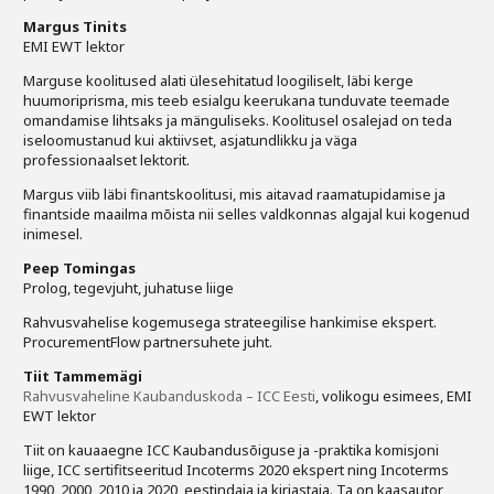
Margus Tinits
EMI EWT lektor
Marguse koolitused alati ülesehitatud loogiliselt, läbi kerge
huumoriprisma, mis teeb esialgu keerukana tunduvate teemade
omandamise lihtsaks ja mänguliseks. Koolitusel osalejad on teda
iseloomustanud kui aktiivset, asjatundlikku ja väga
professionaalset lektorit.
Margus viib läbi finantskoolitusi, mis aitavad raamatupidamise ja
finantside maailma mõista nii selles valdkonnas algajal kui kogenud
inimesel.
Peep Tomingas
Prolog, tegevjuht, juhatuse liige
Rahvusvahelise kogemusega strateegilise hankimise ekspert.
ProcurementFlow partnersuhete juht.
Tiit Tammemägi
Rahvusvaheline Kaubanduskoda – ICC Eesti
, volikogu esimees, EMI
EWT lektor
Tiit on kauaaegne ICC Kaubandusõiguse ja -praktika komisjoni
liige, ICC sertifitseeritud Incoterms 2020 ekspert ning Incoterms
1990, 2000, 2010 ja 2020 eestindaja ja kirjastaja. Ta on kaasautor