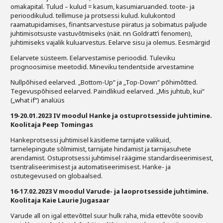
omakapital. Tulud – kulud = kasum, kasumiaruanded. toote- ja
perioodikulud. tellimuse ja protsessi kulud. kulukontod
raamatupidamises, finantsarvestuse piiratus ja sobimatus paljude
juhtimisotsuste vastuvõtmiseks (näit. nn Goldratt’i fenomen),
juhtimiseks vajalik kuluarvestus. Eelarve sisu ja olemus. Eesmärgid
Eelarvete süsteem. Eelarvestamise perioodid. Tuleviku
prognoosimise meetodid. Mineviku tendentside arvestamine
Nullpõhised eelarved. „Bottom-Up“ ja „Top-Down“ põhimõtted.
Tegevuspõhised eelarved. Paindlikud eelarved. „Mis juhtub, kui“
(„what if“) analüüs
19-20.01.2023 IV moodul Hanke ja ostuprotsesside juhtimine.
Koolitaja Peep Tomingas
Hankeprotsessi juhtimisel käsitleme tarnijate valikuid,
tarnelepingute sõlmimist, tarnijate hindamist ja tarnijasuhete
arendamist. Ostuprotsessi juhtimisel räägime standardiseerimisest,
tsentraliseerimisest ja automatiseerimisest. Hanke- ja
ostutegevused on globaalsed.
16-17.02.2023 V moodul Varude- ja laoprotsesside juhtimine.
Koolitaja Kaie Laurie Jugasaar
Varude all on igal ettevõttel suur hulk raha, mida ettevõte soovib