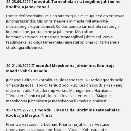
22-23.09.2022 I moodul.
Tarneahela strateegiline juhtimine.
Koolitaja Janek Popell
Esmalt defineerimine, mis on strateegia ja missugused on erinevad
juhtimistasandid. Mis on tarneahela inimeste roll ettevõtte
üldstrateegia kujundamisel. Kuidas toimub tarneahela strateegia
kujundamine, juurutamine ja juhtimine. Mis roll on
kommunikatsioonil tarneahela strateegilisel juhtimisel. Võtke
teadmiseks, et kõigil tarneahela inimestel on oma roll tarneahela
strateegia elluviimisel.
20-21.10.2022 II moodul
Meeskonna juhtimine. Koolitaja
Maarit Vabrit-Raadla
Juht andis alluvale korralduse ülesanne täita. Alluv delegeeris selle
omakorda edasi. Töö oli tehtud poolikult. Kes on süüdi ja kas keegi
üldse on süüdi? Leadership versus Management. Harutame
“lõngakera” lahti nii juhi kui ka alluva vaatenurgast. Räägime
meeskonna juhtimisest ja meeskonna liikmeks olemisest.
15-16.11.2022 III moodul Finantside juhtimine tarneahelas.
Koolitaja Margus Tinits
Finantsarvestuse märksõnad: Finants- ja juhtimisarvestuse
erinevused ja sarnasused, bilanss: Varad = Kohustused +