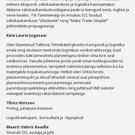
mitmes ekspordi, väliskaubanduse ja logistika käsiraamatus.
Aktiivse väliskaubanduskoolitajana peab ta loenguid eesti, inglise ja
vene keeles. Tiit Tammemägi on innukas ICC loodud
väliskaubanduse “ühiskeele” ning “Make Trade Simple!”
põhimõtete propageeerija
Kaie Laurie Jugasaar
Olen lõpetanud Tallinna Tehnikakõrgkoolis transpordi ja logistika
eriala ning alustasin teekonda logistikas veokorraldusega, kuid
proovides kätt tarneahela planeerijana leidsin oma kire seal
valdkonnas. Varude juhtimise poole pealt oman kokkupuudet nii
tootmise planeerimise, tarnijatelt valmistoodangu tellimise kui ka
materjalide kojukutsumisega. Hetkel olen Orkla Eestis
planeerimisjuht ja olnud lähedalt seotud uue pilvepõhise
planeerimissüsteemi juurutamisega, erinevate
parendusprojektidega ettevõttes ning juhtinud VMI (
vendor
managed inventory
) rakendamist tarnijatega.
Tõnis Hintsov
Prolog, juhatuse esimees
Logistikaekspert, -konsultant ja -õppejõud
Maarit Vabrit-Raadla
SinuLab OÜ, asutaja ja juht