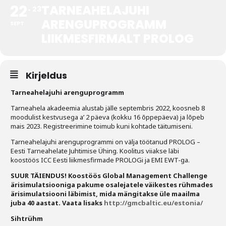
22
TARNEAHELAJUHI
23
ARENGUPROGRAMM
Tegevused
SEPT
LIIKMESFIRMALT PROLOG
Publikatsioonid
Arvamus
Kirjeldus
Viidad
Tarneahelajuhi arenguprogramm
ICC WBO
Tarneahela akadeemia alustab jälle septembris 2022, koosneb 8
moodulist kestvusega a’ 2 päeva (kokku 16 õppepäeva) ja lõpeb
mais 2023. Registreerimine toimub kuni kohtade täitumiseni.
ICC komisjonid
Tarneahelajuhi arenguprogrammi on välja töötanud PROLOG –
Digiraamatukogu
Eesti Tarneahelate Juhtimise Ühing. Koolitus viiakse läbi
koostöös
ICC Eesti liikmesfirmade
PROLOGi ja EMI EWT-ga.
Juhendid ja väljaanded
SUUR TÄIENDUS! Koostöös Global Management Challenge
ärisimulatsiooniga pakume osalejatele väikestes rühmades
Videod
ärisimulatsiooni läbimist, mida mängitakse üle maailma
juba 40 aastat. Vaata lisaks
http://gmcbaltic.eu/estonia/
Kontakt
Sihtrühm