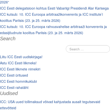
2026“
ICC Eesti delegatsioon kohtus Eesti Vabariigi Presidendi Alar Karisega
ICC kutsub: 10. ICC Euroopa arbitraažikonverents ja ICC institute’i
koolitus Pariisis (23. ja 25. märts 2026)
ICC kutsub: 10. ICC Euroopa rahvusvahelise arbitraaži konverents ja
edasijõudnute koolitus Pariisis (23. ja 25. märts 2026)
Search
Liitu ICC Eesti uudiskirjaga!
Astu ICC Eesti liikmeks!
ICC Eesti liikmete nimekiri
ICC Eesti üritused
ICC Eesti hommikuklubi
ICC Eesti rahatäht
Uudised
ICC: USA uued tollimaksud võivad kahjustada ausalt tegutsevaid
ettevõtteid