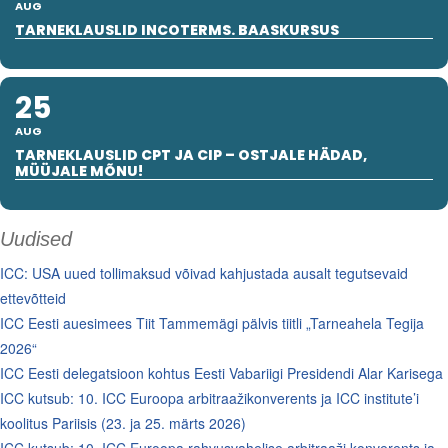
AUG
TARNEKLAUSLID INCOTERMS. BAASKURSUS
25
AUG
TARNEKLAUSLID CPT JA CIP – OSTJALE HÄDAD,
MÜÜJALE MÕNU!
Uudised
ICC: USA uued tollimaksud võivad kahjustada ausalt tegutsevaid
ettevõtteid
ICC Eesti auesimees Tiit Tammemägi pälvis tiitli „Tarneahela Tegija
2026“
ICC Eesti delegatsioon kohtus Eesti Vabariigi Presidendi Alar Karisega
ICC kutsub: 10. ICC Euroopa arbitraažikonverents ja ICC institute’i
koolitus Pariisis (23. ja 25. märts 2026)