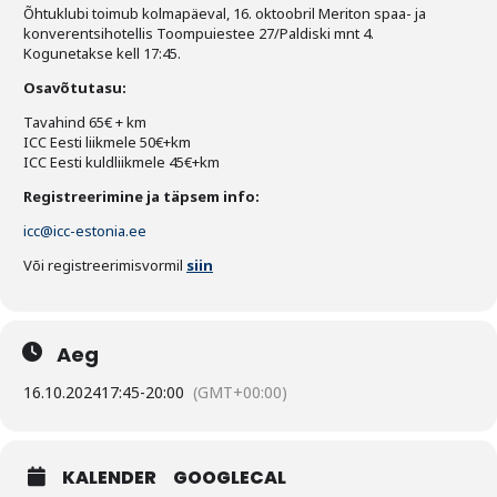
Liitu meililistiga
Õhtuklubi toimub kolmapäeval, 16. oktoobril Meriton spaa- ja
konverentsihotellis Toompuiestee 27/Paldiski mnt 4.
Oskusteave
Kogunetakse kell 17:45.
Osavõtutasu:
Incoterms® 2020
Tavahind 65€ + km
ICC Eesti liikmele 50€+km
Abimaterjalid
ICC Eesti kuldliikmele 45€+km
Registreerimine ja täpsem info:
Projektid
icc@icc-estonia.ee
Või registreerimisvormil
siin
Aeg
16.10.2024
17:45
-
20:00
(GMT+00:00)
KALENDER
GOOGLECAL