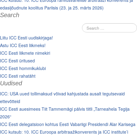
ICC kutsub: 10. ICC Euroopa rahvusvahelise arbitraaži konverents ja
edasijõudnute koolitus Pariisis (23. ja 25. märts 2026)
Search
Liitu ICC Eesti uudiskirjaga!
Astu ICC Eesti liikmeks!
ICC Eesti liikmete nimekiri
ICC Eesti üritused
ICC Eesti hommikuklubi
ICC Eesti rahatäht
Uudised
ICC: USA uued tollimaksud võivad kahjustada ausalt tegutsevaid
ettevõtteid
ICC Eesti auesimees Tiit Tammemägi pälvis tiitli „Tarneahela Tegija
2026“
ICC Eesti delegatsioon kohtus Eesti Vabariigi Presidendi Alar Karisega
ICC kutsub: 10. ICC Euroopa arbitraažikonverents ja ICC institute’i