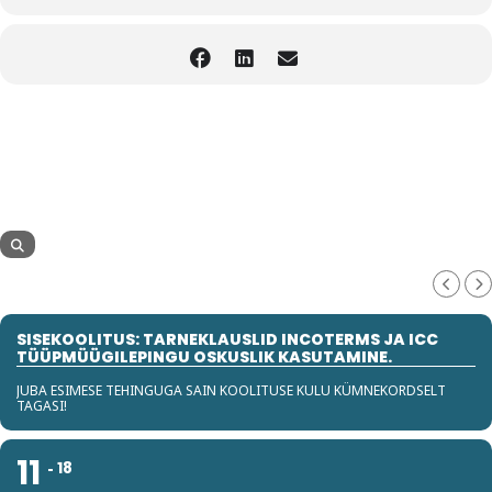
SISEKOOLITUS: TARNEKLAUSLID INCOTERMS JA ICC
TÜÜPMÜÜGILEPINGU OSKUSLIK KASUTAMINE.
JUBA ESIMESE TEHINGUGA SAIN KOOLITUSE KULU KÜMNEKORDSELT
TAGASI!
11
18