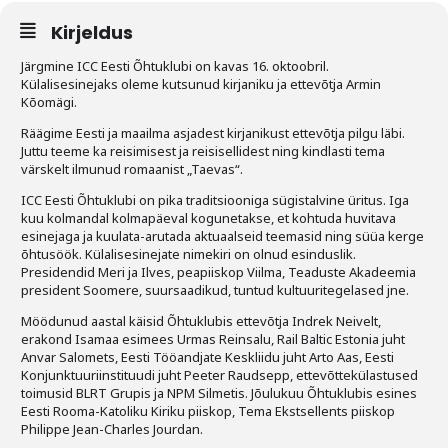
Kirjeldus
Tegevused
Järgmine ICC Eesti Õhtuklubi on kavas 16. oktoobril.
Publikatsioonid
Külalisesinejaks oleme kutsunud kirjaniku ja ettevõtja Armin
Kõomägi.
Arvamus
Räägime Eesti ja maailma asjadest kirjanikust ettevõtja pilgu läbi.
Juttu teeme ka reisimisest ja reisisellidest ning kindlasti tema
Viidad
värskelt ilmunud romaanist „Taevas“.
ICC Eesti Õhtuklubi on pika traditsiooniga sügistalvine üritus. Iga
ICC WBO
kuu kolmandal kolmapäeval kogunetakse, et kohtuda huvitava
esinejaga ja kuulata-arutada aktuaalseid teemasid ning süüa kerge
õhtusöök. Külalisesinejate nimekiri on olnud esinduslik.
ICC komisjonid
Presidendid Meri ja Ilves, peapiiskop Viilma, Teaduste Akadeemia
president Soomere, suursaadikud, tuntud kultuuritegelased jne.
Digiraamatukogu
Möödunud aastal käisid Õhtuklubis ettevõtja Indrek Neivelt,
Juhendid ja väljaanded
erakond Isamaa esimees Urmas Reinsalu, Rail Baltic Estonia juht
Anvar Salomets, Eesti Tööandjate Keskliidu juht Arto Aas, Eesti
Konjunktuuriinstituudi juht Peeter Raudsepp, ettevõttekülastused
Videod
toimusid BLRT Grupis ja NPM Silmetis. Jõulukuu Õhtuklubis esines
Eesti Rooma-Katoliku Kiriku piiskop, Tema Ekstsellents piiskop
Kontakt
Philippe Jean-Charles Jourdan.