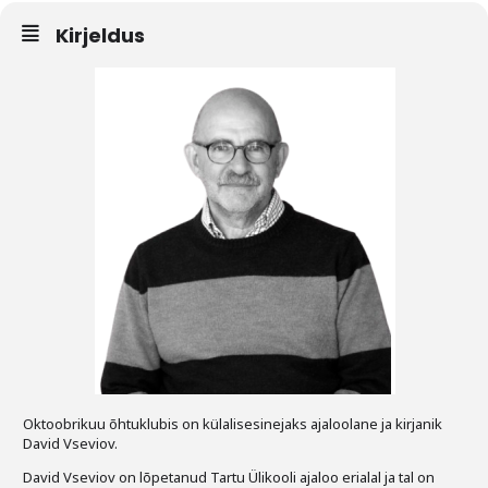
Kirjeldus
Tegevused
Publikatsioonid
Arvamus
Viidad
ICC WBO
ICC komisjonid
Digiraamatukogu
Juhendid ja väljaanded
Videod
Oktoobrikuu õhtuklubis on külalisesinejaks ajaloolane ja kirjanik
David Vseviov.
Kontakt
David Vseviov on lõpetanud Tartu Ülikooli ajaloo erialal ja tal on