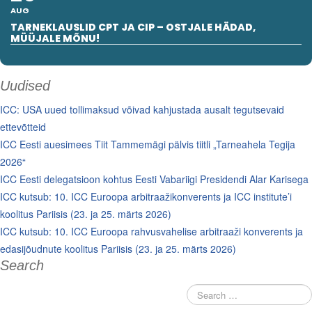
AUG
TARNEKLAUSLID CPT JA CIP – OSTJALE HÄDAD,
MÜÜJALE MÕNU!
Uudised
ICC: USA uued tollimaksud võivad kahjustada ausalt tegutsevaid
ettevõtteid
ICC Eesti auesimees Tiit Tammemägi pälvis tiitli „Tarneahela Tegija
2026“
ICC Eesti delegatsioon kohtus Eesti Vabariigi Presidendi Alar Karisega
ICC kutsub: 10. ICC Euroopa arbitraažikonverents ja ICC institute’i
koolitus Pariisis (23. ja 25. märts 2026)
ICC kutsub: 10. ICC Euroopa rahvusvahelise arbitraaži konverents ja
edasijõudnute koolitus Pariisis (23. ja 25. märts 2026)
Search