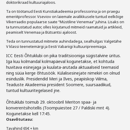
doktorikraad kultuuriajaloos.
Liitu meililistiga
Ta on töötanud Eesti Kunstiakadeemia professorina ja on praegu
Oskusteave
emeriitprofessor. Vseviov on laiemale avalikkusele tuntud eelkõige
Vikerraadio populaarse saate “Müstiline Venemaa” juhina. Lisaks on
ta tunnustatud autor, olles kirjutanud mitmeid raamatuid ja artikleid,
Incoterms® 2020
peamiselt Venemaa ja Bütsantsi ajaloost.
Abimaterjalid
Teda on tunnustatud mitmete auhindadega, sealhulgas Valgetähe
V klassi teenetemärgi ja Eesti Vabariigi kultuuripreemiaga.
Projektid
ICC Eesti Õhtuklubi on pika traditsiooniga sügistalvine üritus.
Iga kuu kolmandal kolmapäeval kogunetakse, et kohtuda
huvitava esinejaga ja kuulata-arutada aktuaalseid teemasid
ning süüa kerge õhtusöök. Külalisesinejate nimekiri on olnud
esinduslik. Presidendid Meri ja Ilves, peapiiskop Viilma,
Teaduste Akadeemia president Soomere, suursaadikud,
tuntud kultuuritegelased jne.
Õhtuklubi toimub 29. oktoobril Meriton spaa- ja
konverentsihotellis (Toompuiestee 27 / Paldiski mnt 4).
Kogunetakse kell 17:45.
Osavõtutasu:
Tavahind 65€ + km