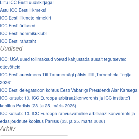
Liitu ICC Eesti uudiskirjaga!
Astu ICC Eesti liikmeks!
ICC Eesti liikmete nimekiri
ICC Eesti üritused
ICC Eesti hommikuklubi
ICC Eesti rahatäht
Uudised
ICC: USA uued tollimaksud võivad kahjustada ausalt tegutsevaid
ettevõtteid
ICC Eesti auesimees Tiit Tammemägi pälvis tiitli „Tarneahela Tegija
2026“
ICC Eesti delegatsioon kohtus Eesti Vabariigi Presidendi Alar Karisega
ICC kutsub: 10. ICC Euroopa arbitraažikonverents ja ICC institute’i
koolitus Pariisis (23. ja 25. märts 2026)
ICC kutsub: 10. ICC Euroopa rahvusvahelise arbitraaži konverents ja
edasijõudnute koolitus Pariisis (23. ja 25. märts 2026)
Arhiiv
Arhiiv