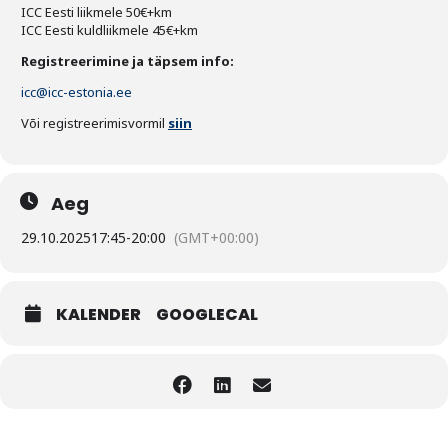
ICC Eesti liikmele 50€+km
ICC Eesti kuldliikmele 45€+km
Registreerimine ja täpsem info:
icc@icc-estonia.ee
Või registreerimisvormil
siin
Aeg
29.10.2025
17:45
-
20:00
(GMT+00:00)
KALENDER
GOOGLECAL