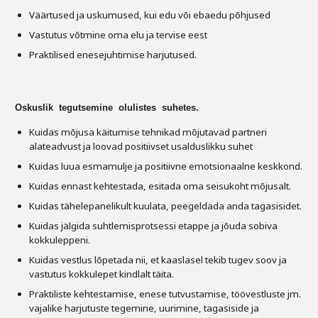
Väärtused ja uskumused, kui edu või ebaedu põhjused
Vastutus võtmine oma elu ja tervise eest
Praktilised enesejuhtimise harjutused.
Oskuslik tegutsemine olulistes suhetes.
Kuidas mõjusa käitumise tehnikad mõjutavad partneri
alateadvust ja loovad positiivset usalduslikku suhet
Kuidas luua esmamulje ja positiivne emotsionaalne keskkond.
Kuidas ennast kehtestada, esitada oma seisukoht mõjusalt.
Kuidas tähelepanelikult kuulata, peegeldada anda tagasisidet.
Kuidas jälgida suhtlemisprotsessi etappe ja jõuda sobiva
kokkuleppeni.
Kuidas vestlus lõpetada nii, et kaaslasel tekib tugev soov ja
vastutus kokkulepet kindlalt täita.
Praktiliste kehtestamise, enese tutvustamise, töövestluste jm.
vajalike harjutuste tegemine, uurimine, tagasiside ja