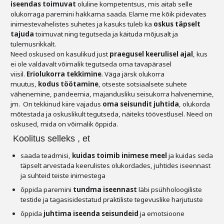
iseendas toimuvat
oluline kompetentsus, mis aitab selle
Liitu meililistiga
olukorraga paremini hakkama saada. Elame me kõik pidevates
Oskusteave
inimestevahelistes suhetes ja kasuks tuleb ka
oskus täpselt
tajuda
toimuvat ning tegutseda ja käituda mõjusalt ja
tulemusrikkalt.
Incoterms® 2020
Need oskused on kasulikud just
praegusel keerulisel ajal
, kus
ei ole valdavalt võimalik tegutseda oma tavapärasel
Abimaterjalid
viisil.
Eriolukorra tekkimine
. Väga järsk olukorra
muutus,
kodus töötamine
, otseste sotsiaalsete suhete
Projektid
vähenemine, pandeemia, majandusliku seisukorra halvenemine,
jm. On tekkinud kiire vajadus
oma seisundit juhtida
, olukorda
mõtestada ja oskuslikult tegutseda, näiteks töövestlusel. Need on
oskused, mida on võimalik õppida.
Koolitus selleks , et
saada teadmisi,
kuidas toimib inimese meel
ja kuidas seda
täpselt arvestada keerulistes olukordades, juhtides iseennast
ja suhteid teiste inimestega
õppida paremini
tundma iseennast
läbi psühholoogiliste
testide ja tagasisidestatud praktiliste tegevuslike harjutuste
õppida
juhtima iseenda seisundeid
ja emotsioone