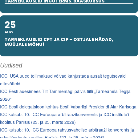
TARNEKLAUSLID INCOTERMS. BAASKURSUS
25
AUG
TARNEKLAUSLID CPT JA CIP – OSTJALE HÄDAD,
MÜÜJALE MÕNU!
Uudised
ICC: USA uued tollimaksud võivad kahjustada ausalt tegutsevaid
ettevõtteid
ICC Eesti auesimees Tiit Tammemägi pälvis tiitli „Tarneahela Tegija
2026“
ICC Eesti delegatsioon kohtus Eesti Vabariigi Presidendi Alar Karisega
ICC kutsub: 10. ICC Euroopa arbitraažikonverents ja ICC institute’i
koolitus Pariisis (23. ja 25. märts 2026)
ICC kutsub: 10. ICC Euroopa rahvusvahelise arbitraaži konverents ja
edasijõudnute koolitus Pariisis (23. ja 25. märts 2026)