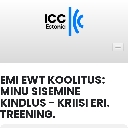
Avaleht
Uudised
Liikmed
EMI EWT KOOLITUS:
ICC Eesti liikmebaas
MINU SISEMINE
Liikmete pakkumised
KINDLUS - KRIISI ERI.
Astu ICC Eesti liikmeks!
TREENING.
Kalender
ICC Eesti