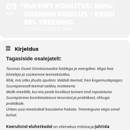
09
EMI EWT KOOLITUS: MINU
10
SISEMINE KINDLUS - KRIISI
Tegevused
NOV
ERI. TREENING.
Publikatsioonid
TOOMAS OSVET, MBA
Arvamus
Viidad
Kirjeldus
Tagasiside osalejatelt:
ICC WBO
Toomas Osvet: Emotsionaalse häälega ja energiline. Väga hea
kõneleja ja süsteemne teemakäsitlus.
ICC komisjonid
Kõik, mis ütles jõudis ajudeni. Valdab teemat, hea kogemustepagas.
Digiraamatukogu
Suurepäraselt teemat valdav, motiveeriv.
Mulle meeldib, kui ma peale koolitust tunnen end raputatuna.
Juhendid ja väljaanded
Suurepärane kombinatsioon teooriast ja praktikast, rõhuga
praktikale.
Videod
Üritan uusi meetodeid kasutama hakata. Treeninguna väga omal
kohal.
Kontakt
Keerulistel eluhetkedel
on võimekus mõista ja
juhtida