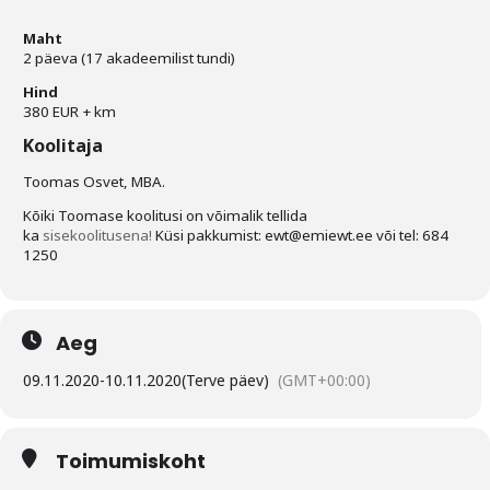
Maht
2 päeva (17 akadeemilist tundi)
Hind
380 EUR + km
Koolitaja
Toomas Osvet, MBA.
Kõiki Toomase koolitusi on võimalik tellida
ka
sisekoolitusena!
Küsi pakkumist: ewt@emiewt.ee või tel: 684
1250
Aeg
09.11.2020
-
10.11.2020
(Terve päev)
(GMT+00:00)
Toimumiskoht