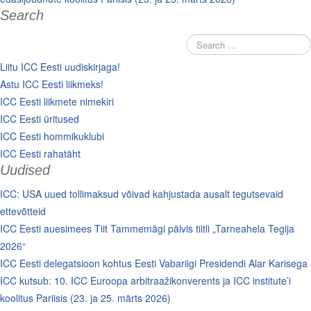
Search
Liitu ICC Eesti uudiskirjaga!
Astu ICC Eesti liikmeks!
ICC Eesti liikmete nimekiri
ICC Eesti üritused
ICC Eesti hommikuklubi
ICC Eesti rahatäht
Uudised
ICC: USA uued tollimaksud võivad kahjustada ausalt tegutsevaid
ettevõtteid
ICC Eesti auesimees Tiit Tammemägi pälvis tiitli „Tarneahela Tegija
2026“
ICC Eesti delegatsioon kohtus Eesti Vabariigi Presidendi Alar Karisega
ICC kutsub: 10. ICC Euroopa arbitraažikonverents ja ICC institute’i
koolitus Pariisis (23. ja 25. märts 2026)