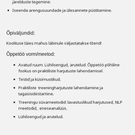
järelduste tegemine.
Iseenda arengusuundade ja ülesannete püstitamine.
Õpiväljundid:
Koolituse täies mahus läbinule väljastatakse tõend!
Õppetöö vorm/meetod:
Avatud ruum. Lühiloengud, arutelud. Õppetöö põhiline
fookus on praktiliste harjutuste lahendamisel.
Testid ja küsimustikud.
Praktiliste treeningharjutuste lahendamine ja
tagasisidestamine.
Treeningu süvameetodid: lavastuslikud harjutused, NLP
meetodid, eneseanalüüs.
Lühiloengud ja arutelud.