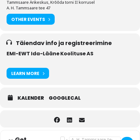
Tammsaare Ärikeskus, Krõõda torni II korrusel
A. H. Tammsaare tee 47
OTHER EVENTS
Täiendav info ja registreerimine
EMI-EWT Ida-Lääne Koolituse AS
LEARN MORE
KALENDER
GOOGLECAL
Get
Address - EMI EWT koolitus: Minu sisemin
Destination Address - EMI EWT kooli