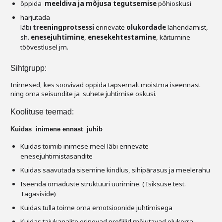
õppida
meeldiva ja mõjusa tegutsemise
põhioskusi
harjutada
läbi
treeningprotsessi
erinevate
olukordade
lahendamist,
sh.
enesejuhtimine
,
enesekehtestamine
, käitumine
töövestlusel jm.
Sihtgrupp:
Inimesed, kes soovivad õppida täpsemalt mõistma iseennast
ning oma seisundite ja suhete juhtimise oskusi.
Koolituse teemad:
Kuidas inimene ennast juhib
Kuidas toimib inimese meel läbi erinevate
enesejuhtimistasandite
Kuidas saavutada sisemine kindlus, sihipärasus ja meelerahu
Iseenda omaduste struktuuri uurimine. ( Isiksuse test.
Tagasiside)
Kuidas tulla toime oma emotsioonide juhtimisega
Kuidas tajukanalite erinevad profiilid mõjutavad olukorra