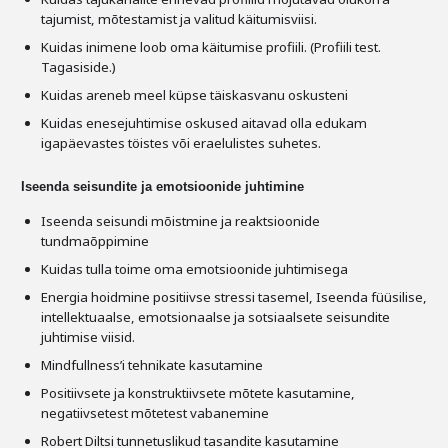
tajumist, mõtestamist ja valitud käitumisviisi.
Kuidas inimene loob oma käitumise profiili. (Profiili test.
Tagasiside.)
Kuidas areneb meel küpse täiskasvanu oskusteni
Kuidas enesejuhtimise oskused aitavad olla edukam
igapäevastes töistes või eraelulistes suhetes.
Iseenda seisundite ja emotsioonide juhtimine
Iseenda seisundi mõistmine ja reaktsioonide
tundmaõppimine
Kuidas tulla toime oma emotsioonide juhtimisega
Energia hoidmine positiivse stressi tasemel, Iseenda füüsilise,
intellektuaalse, emotsionaalse ja sotsiaalsete seisundite
juhtimise viisid.
Mindfullness’i tehnikate kasutamine
Positiivsete ja konstruktiivsete mõtete kasutamine,
negatiivsetest mõtetest vabanemine
Robert Diltsi tunnetuslikud tasandite kasutamine