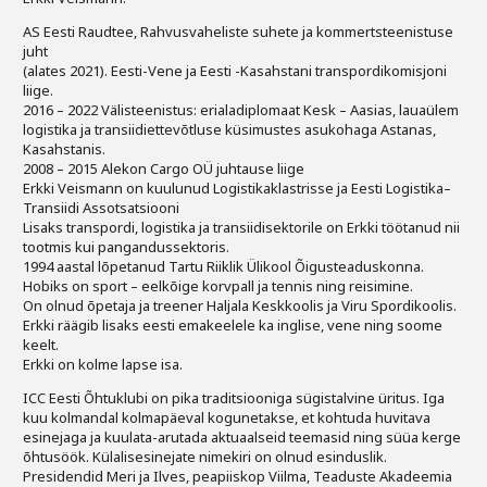
Liitu meililistiga
AS Eesti Raudtee, Rahvusvaheliste suhete ja kommertsteenistuse
juht
Oskusteave
(alates 2021). Eesti-Vene ja Eesti -Kasahstani transpordikomisjoni
liige.
Incoterms® 2020
2016 – 2022 Välisteenistus: erialadiplomaat Kesk – Aasias, lauaülem
logistika ja transiidiettevõtluse küsimustes asukohaga Astanas,
Abimaterjalid
Kasahstanis.
2008 – 2015 Alekon Cargo OÜ juhtause liige
Erkki Veismann on kuulunud Logistikaklastrisse ja Eesti Logistika–
Projektid
Transiidi Assotsatsiooni
Lisaks transpordi, logistika ja transiidisektorile on Erkki töötanud nii
tootmis kui pangandussektoris.
1994 aastal lõpetanud Tartu Riiklik Ülikool Õigusteaduskonna.
Hobiks on sport – eelkõige korvpall ja tennis ning reisimine.
On olnud õpetaja ja treener Haljala Keskkoolis ja Viru Spordikoolis.
Erkki räägib lisaks eesti emakeelele ka inglise, vene ning soome
keelt.
Erkki on kolme lapse isa.
ICC Eesti Õhtuklubi on pika traditsiooniga sügistalvine üritus. Iga
kuu kolmandal kolmapäeval kogunetakse, et kohtuda huvitava
esinejaga ja kuulata-arutada aktuaalseid teemasid ning süüa kerge
õhtusöök. Külalisesinejate nimekiri on olnud esinduslik.
Presidendid Meri ja Ilves, peapiiskop Viilma, Teaduste Akadeemia