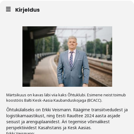
Kirjeldus
Tegevused
Publikatsioonid
Arvamus
Viidad
ICC WBO
ICC komisjonid
Digiraamatukogu
Märtsikuus on kavas läbi viia kaks Õhtuklubi. Esimene neist toimub
koostöös Balti Kesk-Aasia Kaubanduskojaga (BCACC).
Juhendid ja väljaanded
Õhtukülaliseks on Erkki Veismann. Räägime transiitvedudest ja
Videod
logistikamaastikust, ning Eesti Raudtee 2024 aasta asjade
seisust ja arenguplaanidest. Äri tegemise võimalikest
Kontakt
perspektiividest Kasahstanis ja Kesk Aasias.
Erkki Veismann: