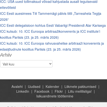
ICC: USA uued tollimaksud võivad kahjustada ausalt tegutsevaid
ettevõtteid
ICC Eesti auesimees Tiit Tammemägi pälvis tiitli „Tarneahela Tegija
2026“
ICC Eesti delegatsioon kohtus Eesti Vabariigi Presidendi Alar Karisega
ICC kutsub: 10. ICC Euroopa arbitraažikonverents ja ICC institute’i
koolitus Pariisis (23. ja 25. märts 2026)
ICC kutsub: 10. ICC Euroopa rahvusvahelise arbitraaži konverents ja
edasijõudnute koolitus Pariisis (23. ja 25. märts 2026)
Arhiiv
Arhiiv
Avaleht
Uudised
Kalender
Liikmete pakkumised
LinkedIn
Facebook
Flickr
Liitu meililistiga!
Isikuandmete töötlemine