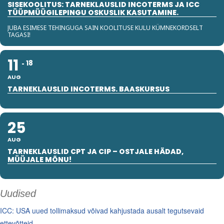
SISEKOOLITUS: TARNEKLAUSLID INCOTERMS JA ICC
TÜÜPMÜÜGILEPINGU OSKUSLIK KASUTAMINE.
JUBA ESIMESE TEHINGUGA SAIN KOOLITUSE KULU KÜMNEKORDSELT
TAGASI!
11
18
AUG
TARNEKLAUSLID INCOTERMS. BAASKURSUS
25
AUG
TARNEKLAUSLID CPT JA CIP – OSTJALE HÄDAD,
MÜÜJALE MÕNU!
Uudised
ICC: USA uued tollimaksud võivad kahjustada ausalt tegutsevaid
ettevõtteid