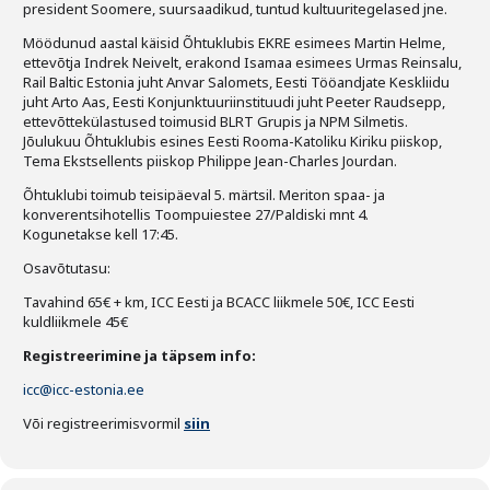
president Soomere, suursaadikud, tuntud kultuuritegelased jne.
Möödunud aastal käisid Õhtuklubis EKRE esimees Martin Helme,
ettevõtja Indrek Neivelt, erakond Isamaa esimees Urmas Reinsalu,
Rail Baltic Estonia juht Anvar Salomets, Eesti Tööandjate Keskliidu
juht Arto Aas, Eesti Konjunktuuriinstituudi juht Peeter Raudsepp,
ettevõttekülastused toimusid BLRT Grupis ja NPM Silmetis.
Jõulukuu Õhtuklubis esines Eesti Rooma-Katoliku Kiriku piiskop,
Tema Ekstsellents piiskop Philippe Jean-Charles Jourdan.
Õhtuklubi toimub teisipäeval 5. märtsil. Meriton spaa- ja
konverentsihotellis Toompuiestee 27/Paldiski mnt 4.
Kogunetakse kell 17:45.
Osavõtutasu:
Tavahind 65€ + km, ICC Eesti ja BCACC liikmele 50€, ICC Eesti
kuldliikmele 45€
Registreerimine ja täpsem info:
icc@icc-estonia.ee
Või registreerimisvormil
siin