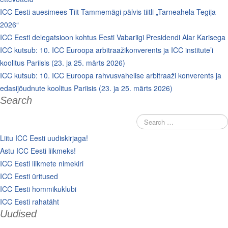
ICC Eesti auesimees Tiit Tammemägi pälvis tiitli „Tarneahela Tegija
2026“
ICC Eesti delegatsioon kohtus Eesti Vabariigi Presidendi Alar Karisega
ICC kutsub: 10. ICC Euroopa arbitraažikonverents ja ICC institute’i
koolitus Pariisis (23. ja 25. märts 2026)
ICC kutsub: 10. ICC Euroopa rahvusvahelise arbitraaži konverents ja
edasijõudnute koolitus Pariisis (23. ja 25. märts 2026)
Search
Liitu ICC Eesti uudiskirjaga!
Astu ICC Eesti liikmeks!
ICC Eesti liikmete nimekiri
ICC Eesti üritused
ICC Eesti hommikuklubi
ICC Eesti rahatäht
Uudised