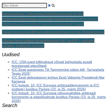
Otsi
üritusi
Sisekoolitus: Tarneklauslid Incoterms ja ICC
tüüpmüügilepingu oskuslik kasutamine.
Juba esimese
tehinguga sain koolituse kulu kümnekordselt tagasi!
11
aug
Terve päev
18
Tarneklauslid Incoterms. Baaskursus
25
aug
Terve päev
Tarneklauslid CPT ja CIP – ostjale
hädad, müüjale mõnu!
Uudised
ICC: USA uued tollimaksud võivad kahjustada ausalt
tegutsevaid ettevõtteid
ICC Eesti auesimees Tiit Tammemägi pälvis tiitli „Tarneahela
Tegija 2026“
ICC Eesti delegatsioon kohtus Eesti Vabariigi Presidendi Alar
Karisega
ICC kutsub: 10. ICC Euroopa arbitraažikonverents ja ICC
institute’i koolitus Pariisis (23. ja 25. märts 2026)
ICC kutsub: 10. ICC Euroopa rahvusvahelise arbitraaži
konverents ja edasijõudnute koolitus Pariisis (23. ja 25. märts
2026)
Search