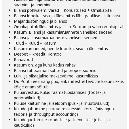
saamine ja andmine
Bilansi põhivalem: Varad = Kohustused + Omakapital
Bilansi loogika, sisu ja ülesehitus läbi graafilise esitlusviisi
Majandustehingud ja bilanss
Omakaputali ülesehitus ja sisu. Seotud ja vaba omakapital
Kasum. Bilansi ja kasumiaruannete vahelised seosed
Bilansi ja kasumiaruannete vahelised seosed
Tulud – Kulud = Kasum
Kasumiaruanded, nende loogika, sisu ja ülesehitus
Deebet – kreedit. Kontod
Rahavood
Kasum on, aga kuhu kadus raha?
Bilansi tähtsaimad suhted ja proportsioonid
Lühi- ja pikaajaline maksevõime, kasumlikkus
Du Pont i eesmärgi puu, ehk millest ettevõtte kasumlikkus
kõige enam sõltub
Kuluarvestus. Kulud raamatupidamises (toote- ja
perioodikulud)
Kulude käitumine ja iseloom (püsi- ja muutuvkulud)
Kulude juhtimine piiratud ressursside korral (piirangute
teooria ja throughput accounting)
Kulude jaotamine toodetele ja teenustele (otse- ja
kaudkulud)