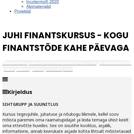
Incoterms® 2020
Abimaterjalid
Projektid
JUHI FINANTSKURSUS - KOGU
FINANTSTÕDE KAHE PÄEVAGA
21
nov
Terve päev
22
Juhi finantskursus - kogu finantstõde
kahe päevaga
Margus Tinits,PhD!
Kirjeldus
SIHTGRUPP JA SUUNITLUS
Kursus tegevjuhile, juhatuse ja nõukogu liikmele, kellel soov
mõista paremini oma raamatupidajat ja leida temaga ühist keelt
oma ettevõtte huvides. See on sisutihe koolitus, asjalik,
informatiivne, annab keerukate asjade kohta lihtsalt mõistetavaid