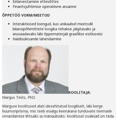
Eelarvestamine ettevõttes
Finantsjuhtimise operatiivne aruanne
ÕPPETÖÖ VORM/MEETOD
Interaktiivsed loengud, kus unikaalsel meetodil
bilansipõhimõtete loogika tehakse jälgitavaks ja
arusaadavaks läbi õppematerjali graafilise esitlusviisi
Näidisülesande lahendamine
KOOLITAJA:
Margus Tinits, PhD.
Marguse koolitused alati ülesehitatud loogiliselt, läbi kerge
huumoriprisma, mis teeb esialgu keerukana tunduvate teemade
omandamise lihtsaks ja mänguliseks. Koolitusel osalejad on teda