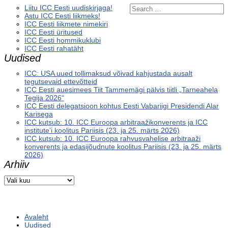
Liitu ICC Eesti uudiskirjaga!
Astu ICC Eesti liikmeks!
ICC Eesti liikmete nimekiri
ICC Eesti üritused
ICC Eesti hommikuklubi
ICC Eesti rahatäht
Uudised
ICC: USA uued tollimaksud võivad kahjustada ausalt
tegutsevaid ettevõtteid
ICC Eesti auesimees Tiit Tammemägi pälvis tiitli „Tarneahela
Tegija 2026“
ICC Eesti delegatsioon kohtus Eesti Vabariigi Presidendi Alar
Karisega
ICC kutsub: 10. ICC Euroopa arbitraažikonverents ja ICC
institute’i koolitus Pariisis (23. ja 25. märts 2026)
ICC kutsub: 10. ICC Euroopa rahvusvahelise arbitraaži
konverents ja edasijõudnute koolitus Pariisis (23. ja 25. märts
2026)
Arhiiv
Arhiiv
Avaleht
Uudised