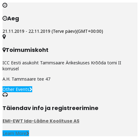
Aeg
21.11.2019
-
22.11.2019
(Terve päev)
(GMT+00:00)
Toimumiskoht
ICC Eesti asukoht Tammsaare Ärikeskuses Krõõda torni II
korrusel
A.H. Tammsaare tee 47
Other Events
Täiendav info ja registreerimine
EMI-EWT Ida-Lääne Koolituse AS
Learn More