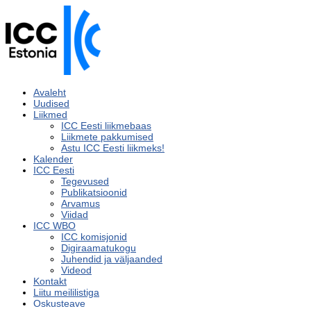
Avaleht
Uudised
Liikmed
ICC Eesti liikmebaas
Liikmete pakkumised
Astu ICC Eesti liikmeks!
Kalender
ICC Eesti
Tegevused
Publikatsioonid
Arvamus
Viidad
ICC WBO
ICC komisjonid
Digiraamatukogu
Juhendid ja väljaanded
Videod
Kontakt
Liitu meililistiga
Oskusteave