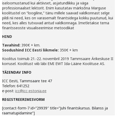
iseloomustanud kui aktiivset, asjatundlikku ja väga
professionaalset lektorit. Enim kasutatav märksõna Marguse
koolitustel on “loogiline,” tänu millele saavad valdkonnast selge
pildi nii need, kes on varasemalt finantsidega kokku puutunud, kui
need, kes alles tutvuvad antud valdkonnaga. Imetletakse tema
finantsseoste visualiseerimise metoodikat
HIND
Tavahind:
390€ + km.
Soodushind ICC Eesti liikmele:
350€ + km
Koolitus toimub 21.-22. novembril 2019 Tammsaare Ärikeskuse II
korrusel. Koolitust viib läbi EMI EWT Ida-Lääne Koolituse AS.
TÄIENDAV INFO
ICC Eesti, Tammsaare tee 47
Telefon: 641252
e-post:
icc@icc-estonia.ee
REGISTREERIMISVORM
[contact-form-7 id=”29939″ title=”Juhi finantskursus. Bilanss ja
raamatupidamine”]