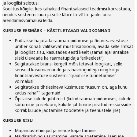
ja loogilisi seletusi.
Koolitus kõigile, kes tahaksid finantsalaseid teadmisi korrastada,
nendes süsteemi luua ja selle läbi ettevõtte jaoks uusi
arendamisvõimalusi leida.
KURSUSE EESMÄRK – KÄSITLETAVAD VALDKONNAD
Püütakse hajutada raamatupidamise ja finantsarvestuse
ümber kohati valitsevat müstifikatsiooni, avada selle lihtsat
ja loogilist sisu, kasutades eesti keelt (samal ajal antakse
siiski ülevaade ka raamatupidaja “erikeelest”)
Selgitatakse bilansi kergelt mõistetavat loogikat, selle
seoseid kasumiaruande ja rahavoogudega ning kogu
finantsarvestuse süsteemi “graafilise tunnetamise”
võimalusi
Selgitatakse tihtiesineva küsimuse: “Kasum on, aga kuhu
kadus raha?” tagamaid
Õpitakse kulude juhtimist (kulud raamatupidamises; kulude
käitumine ja iseloom; kulude juhtimine piiratud ressursside
korral; kulude jaotamine toodetele ja teenustele jne)
KURSUSE SISU
Majandustehingud ja nende kajastamine
Näidisäriühingu asutamine, varade soetamine, laenude