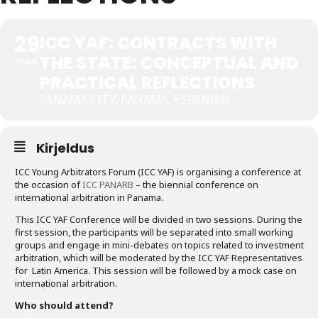
Tegevused
29
ICC YAF: CONTRACTS WITH
Publikatsioonid
THE STATE: CONCEPTUAL AND
JAAN
PRACTICAL REFLECTIONS
Arvamus
PANAMA CITY, PANAMA, • SPANISH
Viidad
Kirjeldus
ICC WBO
ICC Young Arbitrators Forum (ICC YAF) is organising a conference at
ICC komisjonid
the occasion of
ICC PANARB
– the biennial conference on
international arbitration in Panama.
Digiraamatukogu
This ICC YAF Conference will be divided in two sessions. During the
first session, the participants will be separated into small working
Juhendid ja väljaanded
groups and engage in mini-debates on topics related to investment
arbitration, which will be moderated by the ICC YAF Representatives
Videod
for Latin America. This session will be followed by a mock case on
international arbitration.
Kontakt
Who should attend?