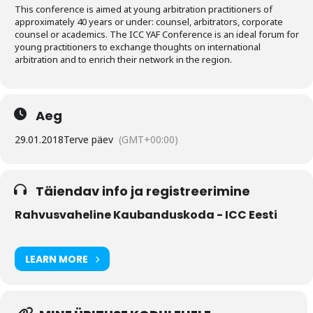
Liitu meililistiga
This conference is aimed at young arbitration practitioners of
approximately 40 years or under: counsel, arbitrators, corporate
Oskusteave
counsel or academics. The ICC YAF Conference is an ideal forum for
young practitioners to exchange thoughts on international
arbitration and to enrich their network in the region.
Incoterms® 2020
Abimaterjalid
Aeg
Projektid
29.01.2018
Terve päev
(GMT+00:00)
Täiendav info ja registreerimine
Rahvusvaheline Kaubanduskoda - ICC Eesti
LEARN MORE