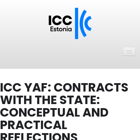
Avaleht
Uudised
Liikmed
ICC YAF: CONTRACTS
ICC Eesti liikmebaas
WITH THE STATE:
Liikmete pakkumised
CONCEPTUAL AND
Astu ICC Eesti liikmeks!
PRACTICAL
Kalender
REFLECTIONS
ICC Eesti