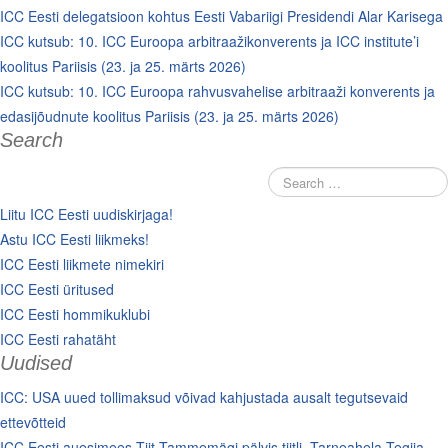
ICC Eesti delegatsioon kohtus Eesti Vabariigi Presidendi Alar Karisega
ICC kutsub: 10. ICC Euroopa arbitraažikonverents ja ICC institute’i
koolitus Pariisis (23. ja 25. märts 2026)
ICC kutsub: 10. ICC Euroopa rahvusvahelise arbitraaži konverents ja
edasijõudnute koolitus Pariisis (23. ja 25. märts 2026)
Search
Liitu ICC Eesti uudiskirjaga!
Astu ICC Eesti liikmeks!
ICC Eesti liikmete nimekiri
ICC Eesti üritused
ICC Eesti hommikuklubi
ICC Eesti rahatäht
Uudised
ICC: USA uued tollimaksud võivad kahjustada ausalt tegutsevaid
ettevõtteid
ICC Eesti auesimees Tiit Tammemägi pälvis tiitli „Tarneahela Tegija