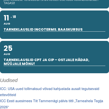
TAGASI!
11
18
AUG
TARNEKLAUSLID INCOTERMS. BAASKURSUS
25
AUG
TARNEKLAUSLID CPT JA CIP – OSTJALE HÄDAD,
MÜÜJALE MÕNU!
Uudised
ICC: USA uued tollimaksud võivad kahjustada ausalt tegutsevaid
ettevõtteid
ICC Eesti auesimees Tiit Tammemägi pälvis tiitli „Tarneahela Tegija
2026“