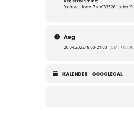
Registreerimine:
[contact-form-7 id=”33528″ title=”Sig
Aeg
20.04.2022
18:00
-
21:00
(GMT+00:00
KALENDER
GOOGLECAL