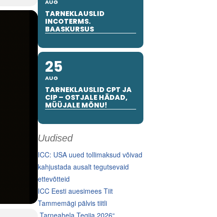
AUG
TARNEKLAUSLID
INCOTERMS.
BAASKURSUS
25
AUG
TARNEKLAUSLID CPT JA
CIP – OSTJALE HÄDAD,
MÜÜJALE MÕNU!
Uudised
ICC: USA uued tollimaksud võivad
kahjustada ausalt tegutsevaid
ettevõtteid
ICC Eesti auesimees Tiit
Tammemägi pälvis tiitli
„Tarneahela Tegija 2026“