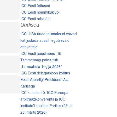
ICC Eesti üritused
ICC Eesti hommikuklubi
ICC Eesti rahatäht
Uudised
ICC: USA uued tollimaksud võivad
kahjustada ausalt tegutsevaid
ettevõtteid
ICC Eesti auesimees Tiit
Tammemägi pälvis tiitli
„Tarneahela Tegija 2026“
ICC Eesti delegatsioon kohtus
Eesti Vabariigi Presidendi Alar
Karisega
ICC kutsub: 10. ICC Euroopa
arbitraažikonverents ja ICC
institute’i koolitus Pariisis (23. ja
25. märts 2026)