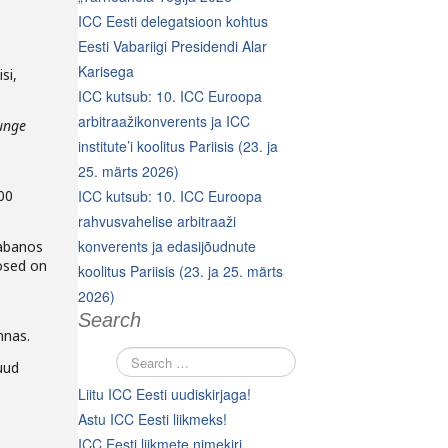
ICC Eesti delegatsioon kohtus
Eesti Vabariigi Presidendi Alar
Karisega
si,
ICC kutsub: 10. ICC Euroopa
arbitraažikonverents ja ICC
unge
institute’i koolitus Pariisis (23. ja
25. märts 2026)
00
ICC kutsub: 10. ICC Euroopa
rahvusvahelise arbitraaži
konverents ja edasijõudnute
Habanos
nosed on
koolitus Pariisis (23. ja 25. märts
2026)
Search
nnas.
uud
Liitu ICC Eesti uudiskirjaga!
Astu ICC Eesti liikmeks!
ICC Eesti liikmete nimekiri