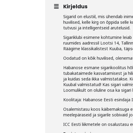
Kirjeldus
Sigarid on elustiil, mis ühendab inim
huvilised, kelle kirg on õppida sell
tutvusi ja intelligentseid arutelusid.
Sigariklubi esimene kohtumine leiab 
ruumides aadressil Lootsi 14, Tallin
Räägime klassikalistest Kuuba, täps
Oodatud on kõik huvilised, olenema
Habanose esmane sigarikoolitus hõl
tubakataimede kasvatamisest ja hil
ja kuidas seda ikka valmistatakse. 
Kuubal valmistatud! Kas sigari valm
Loomulikult on oluline osa ka sigari
Koolitaja: Habanose Eesti esindaj
Osalemistasu koos käibemaksuga eur 
meelepäraseid ja sigarile sobivaid 
ICC Eesti liikmetele on osalustasu e