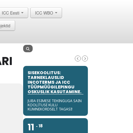
ICC Eesti
ICC WBO
jektid
ARI
SISEKOOLITUS:
TARNEKLAUSLID
INCOTERMS JA ICC
TÜÜPMÜÜGILEPINGU
OSKUSLIK KASUTAMINE.
JUBA ESIMESE TEHINGUGA SAIN
KOOLITUSE KULU
KÜMNEKORDSELT TAGASI!
11
18