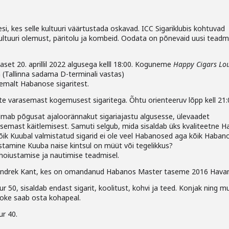
esi, kes selle kultuuri väärtustada oskavad. ICC Sigariklubis kohtuvad
e kultuuri olemust, päritolu ja kombeid. Oodata on põnevaid uusi teadmi
aset 20. aprillil 2022 algusega kelll 18:00. Koguneme
Happy Cigars Lo
n (Tallinna sadama D-terminali vastas)
emalt Habanose sigaritest.
te varasemast kogemusest sigaritega. Õhtu orienteeruv lõpp kell 21:
mab põgusat ajaloorännakut sigariajastu algusesse, ülevaadet
isemast käitlemisest. Samuti selgub, mida sisaldab üks kvaliteetne 
Kõik Kuubal valmistatud sigarid ei ole veel Habanosed aga kõik Haba
istamine Kuuba naise kintsul on müüt või tegelikkus?
 hoiustamise ja nautimise teadmisel.
a Indrek Kant, kes on omandanud Habanos Master taseme 2016 Hava
50, sisaldab endast sigarit, koolitust, kohvi ja teed. Konjak ning m
jooke saab osta kohapeal.
ur 40.