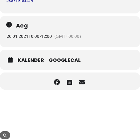
538719185254
Liitu meililistiga
Oskusteave
Aeg
Incoterms® 2020
26.01.2021
10:00
-
12:00
(GMT+00:00)
Abimaterjalid
Projektid
KALENDER
GOOGLECAL