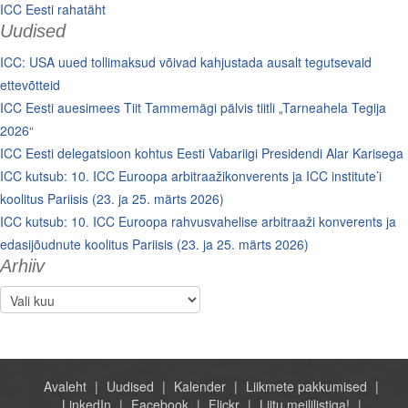
ICC Eesti rahatäht
Uudised
ICC: USA uued tollimaksud võivad kahjustada ausalt tegutsevaid
ettevõtteid
ICC Eesti auesimees Tiit Tammemägi pälvis tiitli „Tarneahela Tegija
2026“
ICC Eesti delegatsioon kohtus Eesti Vabariigi Presidendi Alar Karisega
ICC kutsub: 10. ICC Euroopa arbitraažikonverents ja ICC institute’i
koolitus Pariisis (23. ja 25. märts 2026)
ICC kutsub: 10. ICC Euroopa rahvusvahelise arbitraaži konverents ja
edasijõudnute koolitus Pariisis (23. ja 25. märts 2026)
Arhiiv
Arhiiv
Avaleht
Uudised
Kalender
Liikmete pakkumised
LinkedIn
Facebook
Flickr
Liitu meililistiga!