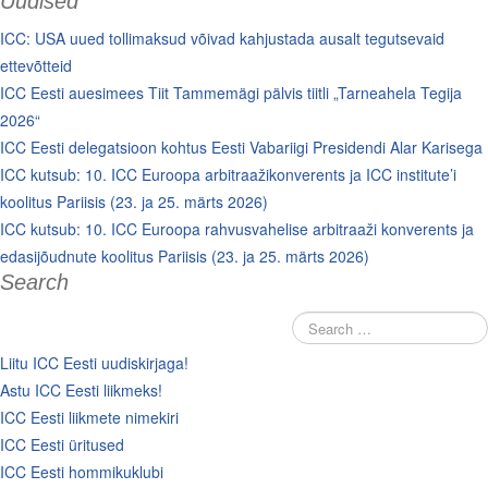
Uudised
ICC: USA uued tollimaksud võivad kahjustada ausalt tegutsevaid
ettevõtteid
ICC Eesti auesimees Tiit Tammemägi pälvis tiitli „Tarneahela Tegija
2026“
ICC Eesti delegatsioon kohtus Eesti Vabariigi Presidendi Alar Karisega
ICC kutsub: 10. ICC Euroopa arbitraažikonverents ja ICC institute’i
koolitus Pariisis (23. ja 25. märts 2026)
ICC kutsub: 10. ICC Euroopa rahvusvahelise arbitraaži konverents ja
edasijõudnute koolitus Pariisis (23. ja 25. märts 2026)
Search
Liitu ICC Eesti uudiskirjaga!
Astu ICC Eesti liikmeks!
ICC Eesti liikmete nimekiri
ICC Eesti üritused
ICC Eesti hommikuklubi