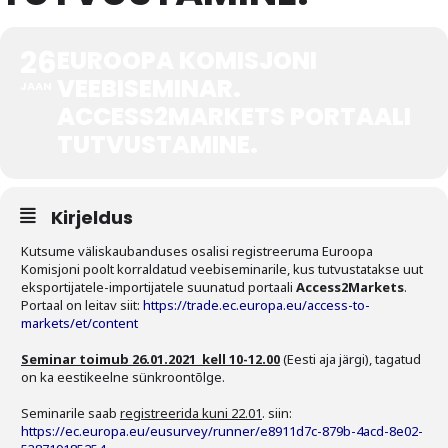
Tegevused
26
EUROOPA KOMISJONI
Publikatsioonid
VEEBISEMINAR.
JAAN
ACCESS2MARKETS PORTAALI
Arvamus
TUTVUSTAMINE.
Viidad
ICC WBO
Kirjeldus
Kutsume väliskaubanduses osalisi registreeruma Euroopa
ICC komisjonid
Komisjoni poolt korraldatud veebiseminarile, kus tutvustatakse uut
eksportijatele-importijatele suunatud portaali
Access2Markets
.
Digiraamatukogu
Portaal on leitav siit:
https://trade.ec.europa.eu/access-to-
markets/et/content
Juhendid ja väljaanded
Seminar toimub 26.01.2021 kell 10-12.00
(Eesti aja järgi), tagatud
Videod
on ka eestikeelne sünkroontõlge.
Seminarile saab
registreerida kuni 22.01
. siin:
Kontakt
https://ec.europa.eu/eusurvey/runner/e8911d7c-879b-4acd-8e02-