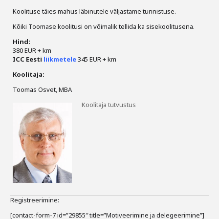
Koolituse täies mahus läbinutele väljastame tunnistuse.
Kõiki Toomase koolitusi on võimalik tellida ka sisekoolitusena.
Hind:
380 EUR + km
ICC Eesti
liikmetele
345 EUR + km
Koolitaja:
Toomas Osvet, MBA
Koolitaja tutvustus
Registreerimine:
[contact-form-7 id=”29855″ title=”Motiveerimine ja delegeerimine”]