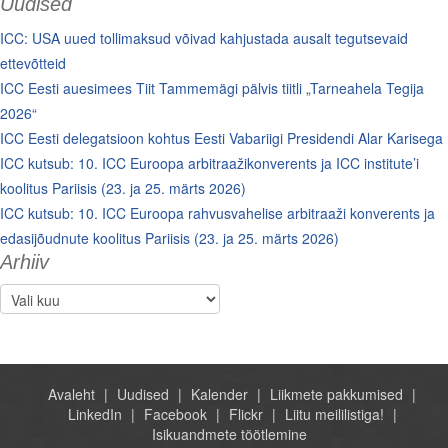
Uudised
ICC: USA uued tollimaksud võivad kahjustada ausalt tegutsevaid
ettevõtteid
ICC Eesti auesimees Tiit Tammemägi pälvis tiitli „Tarneahela Tegija
2026“
ICC Eesti delegatsioon kohtus Eesti Vabariigi Presidendi Alar Karisega
ICC kutsub: 10. ICC Euroopa arbitraažikonverents ja ICC institute’i
koolitus Pariisis (23. ja 25. märts 2026)
ICC kutsub: 10. ICC Euroopa rahvusvahelise arbitraaži konverents ja
edasijõudnute koolitus Pariisis (23. ja 25. märts 2026)
Arhiiv
Arhiiv
Avaleht
Uudised
Kalender
Liikmete pakkumised
LinkedIn
Facebook
Flickr
Liitu meililistiga!
Isikuandmete töötlemine