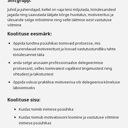
Sihtgrupp:
Juhid ja juhendajad, kellel on vaja teisi mõjutada, tööülesandeid
jagada ning saavutada täitjate kõrge huvitatus, motiveeritus ja
ülesande selge mõistmine ning selle täitmise eest vastutuse
võtmine
Koolituse eesmärk:
õppida tundma psüühikas toimivaid protsesse, mis
suurendavad motiveeritust ja loovad vastutustundliku tahte
tööülesannet täita
anda selge arusaam professionaalse delegeerimise
protsessist, selles toimivatest vajalikest tingimustest ning
ohtudest ja takistustest
õppida oskusi praktilise motiveeriva või delegeeriva kõneluse
läbiviimiseks
Koolituse sisu:
Kuidas toimib inimese psüühika
Kuidas toimub motivatsiooni loomine ja vastutuse võtmine
inimese psüühikas