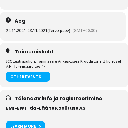
Aeg
22.11.2021
-
23.11.2021
(Terve päev)
(GMT+00:00)
Toimumiskoht
ICC Eesti asukoht Tammsaare Ärikeskuses Krõõda torni II korrusel
A.H. Tammsaare tee 47
OTHER EVENTS
Täiendav info ja registreerimine
EMI-EWT Ida-Lääne Koolituse AS
LEARN MORE