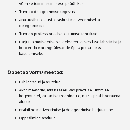
võtmise toimimist inimese psüühikas
Tunneb delegeerimise tegevusi
Analüüsib takistusi ja raskusi motiveerimisel ja
delegeerimisel
Tunneb professionaalse käitumise tehnikaid
Harjutab motiveeriva või delegeeriva vestluse läbiviimist ja
loob endale arenguülesande õpitu praktiliseks
kasutamiseks
Õppetöö vorm/meetod:
Lühiloengud ja arutelud
Aktiivmeetodid, mis baseeruvad praktilise juhtimise
kogemustel, käitumise treeningute, NLP ja psühhodraama
alustel
Praktiline motiveerimise ja delegeerimise harjutamine
Õppefilmide analüüs