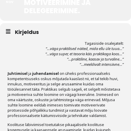
MOTIVEERIMINE JA
NOV
DELEGEERIMINE.
Tegevused
Publikatsioonid
Kirjeldus
Arvamus
Tagasiside osalejatelt:
Viidad
“…väga praktilised näited, mida ellu üle tuua…”
“…väga super, et teooria käis praktikaga koos…”
“…praktiline, kaasav ja turvaline…”
ICC WBO
“…meeldivalt intensiivne…”
Juhtimisel
ja
juhendamisel
on üheks professionaalseks
ICC komisjonid
kompetentsuseks oskus mõjutada kaaslast nii, et tal tekib huvi,
innukus, motiveeritus ja selge arusaamine kuidas oma
Digiraamatukogu
tööülesannet täita. Praktikas selgub sageli, et selgelt mõistetava
ja motiveeriva suhte loomine on vägagi keeruline. Inimesed on
Juhendid ja väljaanded
oma väärtuste, oskuste ja tahtmistega väga erinevad. Mõjusa
suhte loomine eeldab inimeses toimivate motiveerivate
Videod
protsesside põhjalikku tundmist ja vastavat mõju loovate
professionaalsete käitumisviiside ja tehnikate valdamist.
Kontakt
Koolituse läbiviimisel toetutakse pikaajalisele koolituse
kogemusele ja kaasaegsele arusaamisele, kuidas kujuneb