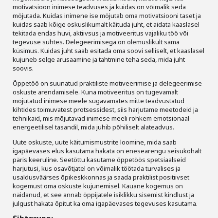
Liitu meililistiga
motivatsioon inimese teadvuses ja kuidas on võimalik seda
mõjutada. Kuidas inimene ise mõjutab oma motivatsiooni taset ja
Oskusteave
kuidas saab kõige oskuslikumalt käituda juht, et aidata kaaslasel
tekitada endas huvi, aktiivsus ja motiveeritus vajaliku töö või
tegevuse suhtes. Delegeerimisega on olemuslikult sama
Incoterms® 2020
küsimus. Kuidas juht saab esitada oma soovi selliselt, et kaaslasel
kujuneb selge arusaamine ja tahtmine teha seda, mida juht
Abimaterjalid
soovis.
Õppetöö on suunatud praktiliste motiveerimise ja delegeerimise
Projektid
oskuste arendamisele. Kuna motiveeritus on tugevamalt
mõjutatud inimese meele sügavamates mitte teadvustatud
kihtides toimuvatest protsessidest, siis harjutame meetodeid ja
tehnikaid, mis mõjutavad inimese meeli rohkem emotsionaal-
energeetilisel tasandil, mida juhib põhiliselt alateadvus.
Uute oskuste, uute käitumismustrite loomine, mida saab
igapäevases elus kasutama hakata on enesearengu seisukohalt
päris keeruline. Seetõttu kasutame õppetöös spetsiaalseid
harjutusi, kus osavõtjatel on võimalik töötada turvalises ja
usaldusväärses õpikeskkonnas ja saada praktilist positiivset
kogemust oma oskuste kujunemisel. Kauane kogemus on
näidanud, et see annab õppijatele isiklikku sisemist kindlust ja
julgust hakata õpitut ka oma igapäevases tegevuses kasutama.