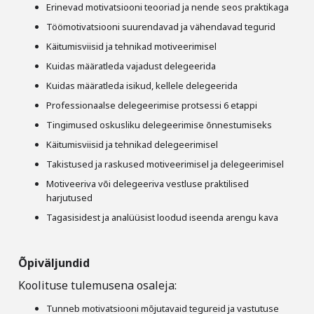
Erinevad motivatsiooni teooriad ja nende seos praktikaga
Töömotivatsiooni suurendavad ja vähendavad tegurid
Käitumisviisid ja tehnikad motiveerimisel
Kuidas määratleda vajadust delegeerida
Kuidas määratleda isikud, kellele delegeerida
Professionaalse delegeerimise protsessi 6 etappi
Tingimused oskusliku delegeerimise õnnestumiseks
Käitumisviisid ja tehnikad delegeerimisel
Takistused ja raskused motiveerimisel ja delegeerimisel
Motiveeriva või delegeeriva vestluse praktilised
harjutused
Tagasisidest ja analüüsist loodud iseenda arengu kava
Õpiväljundid
Koolituse tulemusena osaleja:
Tunneb motivatsiooni mõjutavaid tegureid ja vastutuse