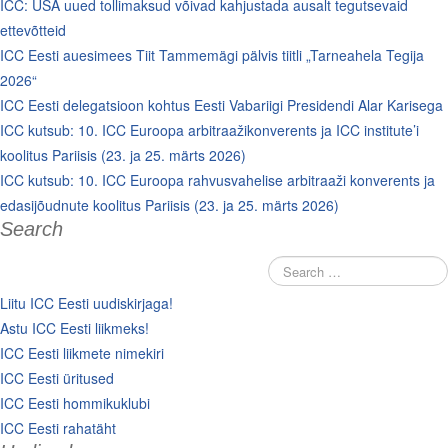
ICC: USA uued tollimaksud võivad kahjustada ausalt tegutsevaid
ettevõtteid
ICC Eesti auesimees Tiit Tammemägi pälvis tiitli „Tarneahela Tegija
2026“
ICC Eesti delegatsioon kohtus Eesti Vabariigi Presidendi Alar Karisega
ICC kutsub: 10. ICC Euroopa arbitraažikonverents ja ICC institute’i
koolitus Pariisis (23. ja 25. märts 2026)
ICC kutsub: 10. ICC Euroopa rahvusvahelise arbitraaži konverents ja
edasijõudnute koolitus Pariisis (23. ja 25. märts 2026)
Search
Liitu ICC Eesti uudiskirjaga!
Astu ICC Eesti liikmeks!
ICC Eesti liikmete nimekiri
ICC Eesti üritused
ICC Eesti hommikuklubi
ICC Eesti rahatäht