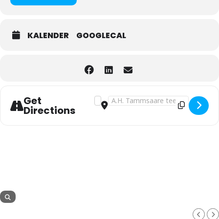
KALENDER
GOOGLECAL
Get
Address - EMI EWT koolitus: Motiveerim
Destination Address - EMI EWT koo
Directions