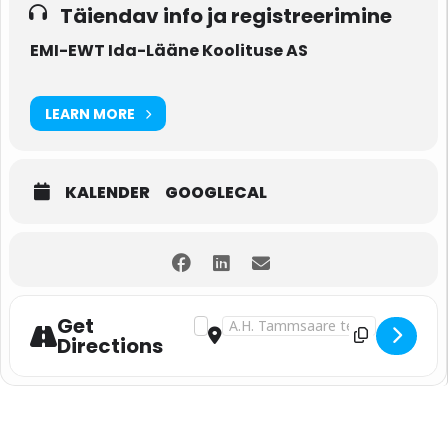
Täiendav info ja registreerimine
EMI-EWT Ida-Lääne Koolituse AS
LEARN MORE
KALENDER
GOOGLECAL
Get
Address - EMI EWT koolitus: Motiveerim
Destination Address - EMI EWT koo
Directions