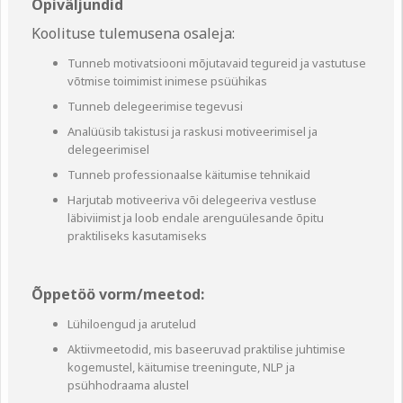
Õpiväljundid
Koolituse tulemusena osaleja:
Tunneb motivatsiooni mõjutavaid tegureid ja vastutuse
võtmise toimimist inimese psüühikas
Tunneb delegeerimise tegevusi
Analüüsib takistusi ja raskusi motiveerimisel ja
delegeerimisel
Tunneb professionaalse käitumise tehnikaid
Harjutab motiveeriva või delegeeriva vestluse
läbiviimist ja loob endale arenguülesande õpitu
praktiliseks kasutamiseks
Õppetöö vorm/meetod:
Lühiloengud ja arutelud
Aktiivmeetodid, mis baseeruvad praktilise juhtimise
kogemustel, käitumise treeningute, NLP ja
psühhodraama alustel