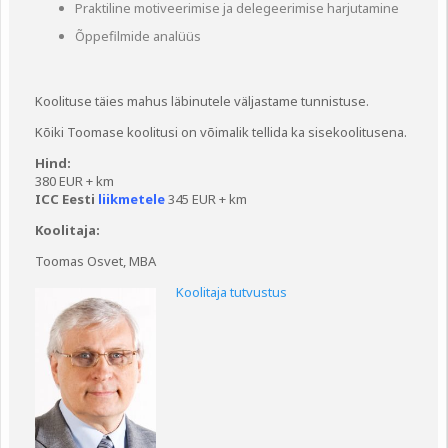
Praktiline motiveerimise ja delegeerimise harjutamine
Õppefilmide analüüs
Koolituse täies mahus läbinutele väljastame tunnistuse.
Kõiki Toomase koolitusi on võimalik tellida ka sisekoolitusena.
Hind:
380 EUR + km
ICC Eesti
liikmetele
345 EUR + km
Koolitaja:
Toomas Osvet, MBA
Koolitaja tutvustus