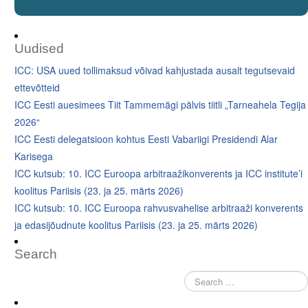
Uudised
ICC: USA uued tollimaksud võivad kahjustada ausalt tegutsevaid
ettevõtteid
ICC Eesti auesimees Tiit Tammemägi pälvis tiitli „Tarneahela Tegija
2026“
ICC Eesti delegatsioon kohtus Eesti Vabariigi Presidendi Alar
Karisega
ICC kutsub: 10. ICC Euroopa arbitraažikonverents ja ICC institute’i
koolitus Pariisis (23. ja 25. märts 2026)
ICC kutsub: 10. ICC Euroopa rahvusvahelise arbitraaži konverents
ja edasijõudnute koolitus Pariisis (23. ja 25. märts 2026)
Search