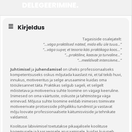
DELEGEERIMINE.
Tegevused
Publikatsioonid
Kirjeldus
Arvamus
Tagasiside osalejatelt:
“…väga praktilised näited, mida ellu üle tuua…”
Viidad
“…väga super, et teooria käis praktikaga koos…”
“…praktiline, kaasav ja turvaline…”
“…meeldivalt intensiivne…”
ICC WBO
Juhtimisel
ja
juhendamisel
on üheks professionaalseks
kompetentsuseks oskus mõjutada kaaslast nii, et tal tekib huvi,
ICC komisjonid
innukus, motiveeritus ja selge arusaamine kuidas oma
tööülesannet täita. Praktikas selgub sageli, et selgelt
Digiraamatukogu
mõistetava ja motiveeriva suhte loomine on vägagi keeruline.
Inimesed on oma väärtuste, oskuste ja tahtmistega väga
Juhendid ja väljaanded
erinevad. Mõjusa suhte loomine eeldab inimeses toimivate
motiveerivate protsesside põhjalikku tundmist ja vastavat
Videod
mõju loovate professionaalsete käitumisviiside ja tehnikate
valdamist.
Kontakt
Koolituse läbiviimisel toetutakse pikaajalisele koolituse
kogemusele ja kaasaegsele arusaamisele, kuidas kujuneb