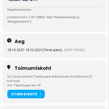
Registreerimine:
[contact-form-7 id=”29855″ title=”Motiveerimine ja
delegeerimine”]
Aeg
18.10.2021
-
19.10.2021
(Terve päev)
(GMT+00:00)
Toimumiskoht
ICC Eesti asukoht Tammsaare Ärikeskuses Krõõda torni II
korrusel
A.H. Tammsaare tee 47
OTHER EVENTS