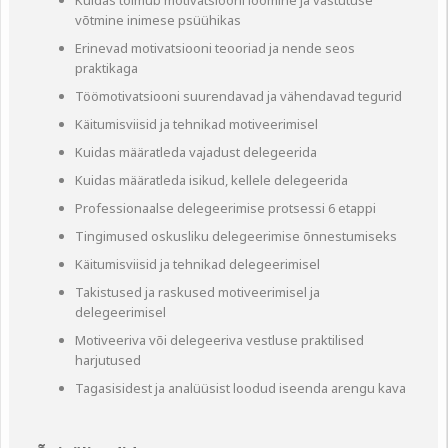
Kuidas toimub motivatsiooni loomine ja vastutuse
võtmine inimese psüühikas
Erinevad motivatsiooni teooriad ja nende seos
praktikaga
Töömotivatsiooni suurendavad ja vähendavad tegurid
Käitumisviisid ja tehnikad motiveerimisel
Kuidas määratleda vajadust delegeerida
Kuidas määratleda isikud, kellele delegeerida
Professionaalse delegeerimise protsessi 6 etappi
Tingimused oskusliku delegeerimise õnnestumiseks
Käitumisviisid ja tehnikad delegeerimisel
Takistused ja raskused motiveerimisel ja
delegeerimisel
Motiveeriva või delegeeriva vestluse praktilised
harjutused
Tagasisidest ja analüüsist loodud iseenda arengu kava