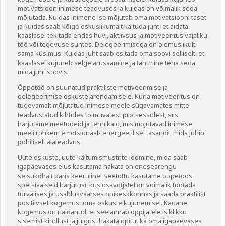
Liitu meililistiga
motivatsioon inimese teadvuses ja kuidas on võimalik seda
mõjutada. Kuidas inimene ise mõjutab oma motivatsiooni taset
Oskusteave
ja kuidas saab kõige oskuslikumalt käituda juht, et aidata
kaaslasel tekitada endas huvi, aktiivsus ja motiveeritus vajaliku
töö või tegevuse suhtes. Delegeerimisega on olemuslikult
Incoterms® 2020
sama küsimus. Kuidas juht saab esitada oma soovi selliselt, et
kaaslasel kujuneb selge arusaamine ja tahtmine teha seda,
Abimaterjalid
mida juht soovis.
Õppetöö on suunatud praktiliste motiveerimise ja
Projektid
delegeerimise oskuste arendamisele. Kuna motiveeritus on
tugevamalt mõjutatud inimese meele sügavamates mitte
teadvustatud kihtides toimuvatest protsessidest, siis
harjutame meetodeid ja tehnikaid, mis mõjutavad inimese
meeli rohkem emotsionaal- energeetilisel tasandil, mida juhib
põhiliselt alateadvus.
Uute oskuste, uute käitumismustrite loomine, mida saab
igapäevases elus kasutama hakata on enesearengu
seisukohalt päris keeruline. Seetõttu kasutame õppetöös
spetsiaalseid harjutusi, kus osavõtjatel on võimalik töötada
turvalises ja usaldusväärses õpikeskkonnas ja saada praktilist
positiivset kogemust oma oskuste kujunemisel. Kauane
kogemus on näidanud, et see annab õppijatele isiklikku
sisemist kindlust ja julgust hakata õpitut ka oma igapäevases