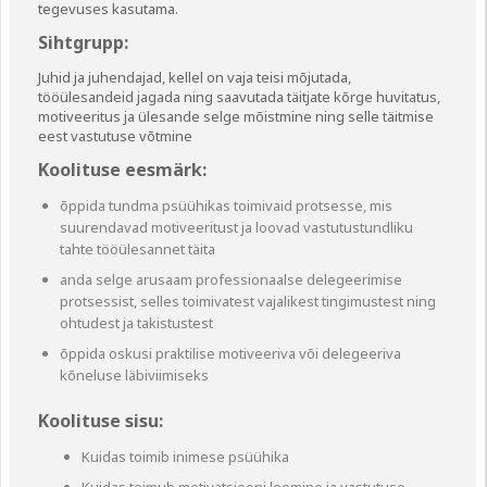
tegevuses kasutama.
Sihtgrupp:
Juhid ja juhendajad, kellel on vaja teisi mõjutada,
tööülesandeid jagada ning saavutada täitjate kõrge huvitatus,
motiveeritus ja ülesande selge mõistmine ning selle täitmise
eest vastutuse võtmine
Koolituse eesmärk:
õppida tundma psüühikas toimivaid protsesse, mis
suurendavad motiveeritust ja loovad vastutustundliku
tahte tööülesannet täita
anda selge arusaam professionaalse delegeerimise
protsessist, selles toimivatest vajalikest tingimustest ning
ohtudest ja takistustest
õppida oskusi praktilise motiveeriva või delegeeriva
kõneluse läbiviimiseks
Koolituse sisu:
Kuidas toimib inimese psüühika