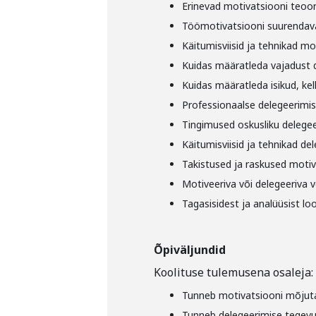
Erinevad motivatsiooni teoor
Töömotivatsiooni suurendav
Käitumisviisid ja tehnikad mo
Kuidas määratleda vajadust 
Kuidas määratleda isikud, kel
Professionaalse delegeerimis
Tingimused oskusliku delege
Käitumisviisid ja tehnikad de
Takistused ja raskused motiv
Motiveeriva või delegeeriva v
Tagasisidest ja analüüsist l
Õpiväljundid
Koolituse tulemusena osaleja:
Tunneb motivatsiooni mõjuta
Tunneb delegeerimise tegevu