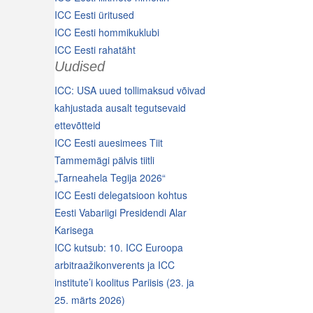
ICC Eesti üritused
ICC Eesti hommikuklubi
ICC Eesti rahatäht
Uudised
ICC: USA uued tollimaksud võivad
kahjustada ausalt tegutsevaid
ettevõtteid
ICC Eesti auesimees Tiit
Tammemägi pälvis tiitli
„Tarneahela Tegija 2026“
ICC Eesti delegatsioon kohtus
Eesti Vabariigi Presidendi Alar
Karisega
ICC kutsub: 10. ICC Euroopa
arbitraažikonverents ja ICC
institute’i koolitus Pariisis (23. ja
25. märts 2026)