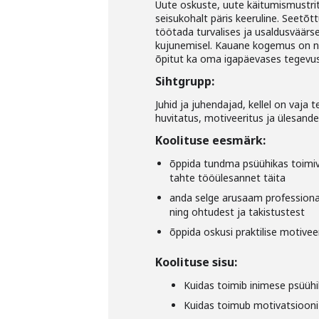
Uute oskuste, uute käitumismustr
seisukohalt päris keeruline. Seetõ
töötada turvalises ja usaldusväärs
kujunemisel. Kauane kogemus on näid
õpitut ka oma igapäevases tegevu
Sihtgrupp:
Juhid ja juhendajad, kellel on vaja
huvitatus, motiveeritus ja ülesand
Koolituse eesmärk:
õppida tundma psüühikas toimiv
tahte tööülesannet täita
anda selge arusaam professionaa
ning ohtudest ja takistustest
õppida oskusi praktilise motivee
Koolituse sisu:
Kuidas toimib inimese psüüh
Kuidas toimub motivatsiooni