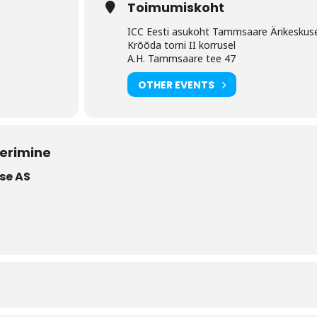
Toimumiskoht
ICC Eesti asukoht Tammsaare Ärikeskus
Krõõda torni II korrusel
A.H. Tammsaare tee 47
OTHER EVENTS
eerimine
se AS