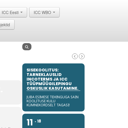
ICC Eesti
ICC WBO
jektid
SISEKOOLITUS:
TARNEKLAUSLID
INCOTERMS JA ICC
TÜÜPMÜÜGILEPINGU
.
OSKUSLIK KASUTAMINE.
JUBA ESIMESE TEHINGUGA SAIN
KOOLITUSE KULU
KÜMNEKORDSELT TAGASI!
11
18