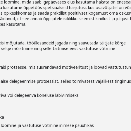
ite loomine, mida saab igapäevases elus kasutama hakata on enese
ttu kasutame õppetöös spetsiaalseid harjutusi, kus osavõtjatel on või
es õpikeskkonnas ja saada praktilist positiivset kogemust oma oskus
anud, et see annab õppijatele isiklikku sisemist kindlust ja julgust
ses kasutama.
 teisi mõjutada, tööülesandeid jagada ning saavutada täitjate kõrge
e selge mõistmine ning selle täitmise eest vastutuse võtmine
aid protsesse, mis suurendavad motiveeritust ja loovad vastutustun
lse delegeerimise protsessist, selles toimivatest vajalikest tingimu
riva või delegeeriva kõneluse läbiviimiseks
ika
 loomine ja vastutuse võtmine inimese psüühikas