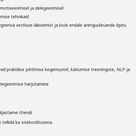
 motiveerimisel ja delegeerimisel
mise tehnikaid
geeriva vestluse läbiviimist ja loob endale arenguülesande õpitu
ad praktilise juhtimise kogemustel, käitumise treeningute, NLP ja
delegeerimise harjutamine
äljastame tõendi.
 tellida ka sisekoolitusena.