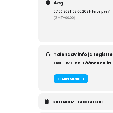
Aeg
07.06.2021
-
08.06.2021
(Terve päev)
(GMT+00:00)
Täiendav info ja registr
EMI-EWT Ida-Lääne Koolitu
LEARN MORE
KALENDER
GOOGLECAL