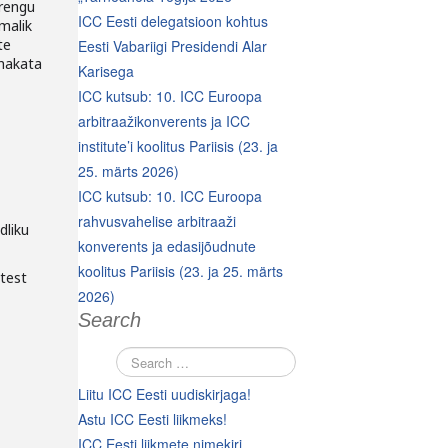
arengu
ICC Eesti delegatsioon kohtus
malik
te
Eesti Vabariigi Presidendi Alar
 hakata
Karisega
ICC kutsub: 10. ICC Euroopa
arbitraažikonverents ja ICC
institute’i koolitus Pariisis (23. ja
25. märts 2026)
ICC kutsub: 10. ICC Euroopa
rahvusvahelise arbitraaži
dliku
konverents ja edasijõudnute
koolitus Pariisis (23. ja 25. märts
stest
2026)
Search
Liitu ICC Eesti uudiskirjaga!
Astu ICC Eesti liikmeks!
ICC Eesti liikmete nimekiri