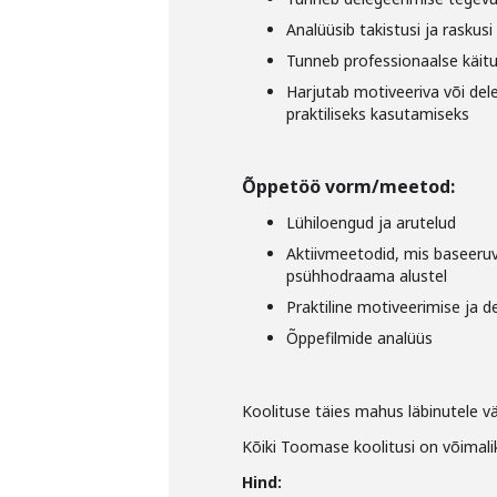
Analüüsib takistusi ja raskusi
Tunneb professionaalse käitu
Harjutab motiveeriva või dele
praktiliseks kasutamiseks
Õppetöö vorm/meetod:
Lühiloengud ja arutelud
Aktiivmeetodid, mis baseeruv
psühhodraama alustel
Praktiline motiveerimise ja 
Õppefilmide analüüs
Koolituse täies mahus läbinutele v
Kõiki Toomase koolitusi on võimalik
Hind: