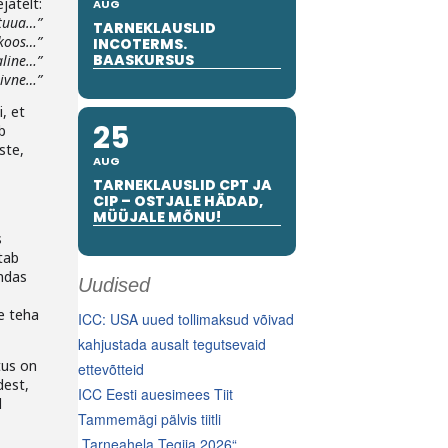
jatelt:
AUG
 tuua…”
TARNEKLAUSLID
 koos…”
INCOTERMS.
BAASKURSUS
aline…”
iivne…”
, et
25
b
ste,
AUG
TARNEKLAUSLID CPT JA
CIP – OSTJALE HÄDAD,
MÜÜJALE MÕNU!
s
tab
endas
Uudised
e teha
ICC: USA uued tollimaksud võivad
kahjustada ausalt tegutsevaid
tus on
ettevõtteid
dest,
ICC Eesti auesimees Tiit
l
Tammemägi pälvis tiitli
„Tarneahela Tegija 2026“