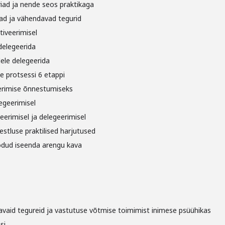
iad ja nende seos praktikaga
ad ja vähendavad tegurid
tiveerimisel
delegeerida
lele delegeerida
e protsessi 6 etappi
erimise õnnestumiseks
legeerimisel
eerimisel ja delegeerimisel
estluse praktilised harjutused
oodud iseenda arengu kava
vaid tegureid ja vastutuse võtmise toimimist inimese psüühikas
si