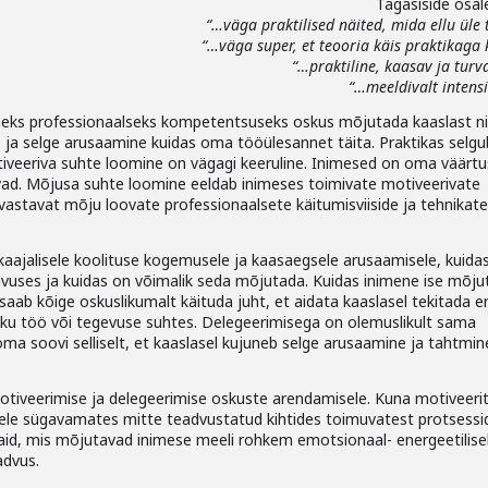
Tagasiside osale
“…väga praktilised näited, mida ellu üle
“…väga super, et teooria käis praktikaga
“…praktiline, kaasav ja turv
“…meeldivalt intens
eks professionaalseks kompetentsuseks oskus mõjutada kaaslast nii
us ja selge arusaamine kuidas oma tööülesannet täita. Praktikas selgu
otiveeriva suhte loomine on vägagi keeruline. Inimesed on oma väärtu
vad. Mõjusa suhte loomine eeldab inimeses toimivate motiveerivate
 vastavat mõju loovate professionaalsete käitumisviiside ja tehnikate
ikaajalisele koolituse kogemusele ja kaasaegsele arusaamisele, kuida
vuses ja kuidas on võimalik seda mõjutada. Kuidas inimene ise mõju
saab kõige oskuslikumalt käituda juht, et aidata kaaslasel tekitada 
aliku töö või tegevuse suhtes. Delegeerimisega on olemuslikult sama
oma soovi selliselt, et kaaslasel kujuneb selge arusaamine ja tahtmin
otiveerimise ja delegeerimise oskuste arendamisele. Kuna motiveeri
le sügavamates mitte teadvustatud kihtides toimuvatest protsessi
aid, mis mõjutavad inimese meeli rohkem emotsionaal- energeetilise
advus.