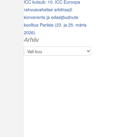
ICC kutsub: 10. ICC Euroopa
rahvusvahelise arbitraaži
konverents ja edasijõudnute
koolitus Pariisis (23. ja 25. märts
2026)
Arhiiv
Arhiiv