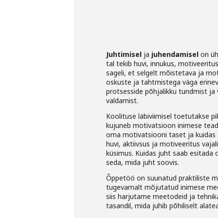
Juhtimisel
ja
juhendamisel
on üh
tal tekib huvi, innukus, motiveerit
sageli, et selgelt mõistetava ja m
oskuste ja tahtmistega väga erine
protsesside põhjalikku tundmist ja
valdamist.
Koolituse läbiviimisel toetutakse p
kujuneb motivatsioon inimese tead
oma motivatsiooni taset ja kuidas 
huvi, aktiivsus ja motiveeritus vaj
küsimus. Kuidas juht saab esitada 
seda, mida juht soovis.
Õppetöö on suunatud praktiliste m
tugevamalt mõjutatud inimese mee
siis harjutame meetodeid ja tehnik
tasandil, mida juhib põhiliselt alate