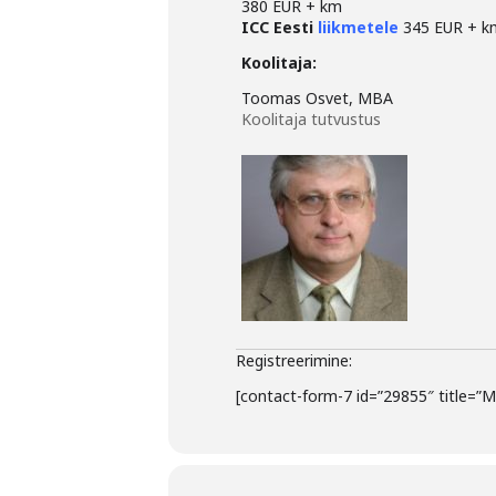
380 EUR + km
ICC Eesti
liikmetele
345 EUR + k
Koolitaja:
Toomas Osvet, MBA
Koolitaja tutvustus
Registreerimine:
[contact-form-7 id=”29855″ title=”M