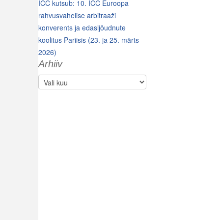
ICC kutsub: 10. ICC Euroopa
rahvusvahelise arbitraaži
konverents ja edasijõudnute
koolitus Pariisis (23. ja 25. märts
2026)
Arhiiv
Arhiiv