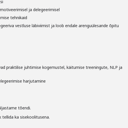
si
 motiveerimisel ja delegeerimisel
mise tehnikaid
geeriva vestluse läbiviimist ja loob endale arenguülesande õpitu
ad praktilise juhtimise kogemustel, käitumise treeningute, NLP ja
delegeerimise harjutamine
äljastame tõendi.
 tellida ka sisekoolitusena.