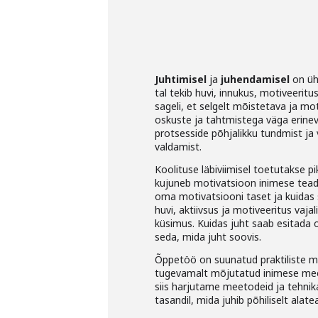
Juhtimisel
ja
juhendamisel
on üh
tal tekib huvi, innukus, motiveerit
sageli, et selgelt mõistetava ja m
oskuste ja tahtmistega väga erine
protsesside põhjalikku tundmist ja
valdamist.
Koolituse läbiviimisel toetutakse p
kujuneb motivatsioon inimese tead
oma motivatsiooni taset ja kuidas 
huvi, aktiivsus ja motiveeritus vaj
küsimus. Kuidas juht saab esitada 
seda, mida juht soovis.
Õppetöö on suunatud praktiliste m
tugevamalt mõjutatud inimese mee
siis harjutame meetodeid ja tehnik
tasandil, mida juhib põhiliselt alate