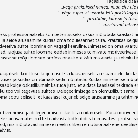
Tagasiside osale
“…väga praktilised näited, mida ellu üle
“…väga super, et teooria käis praktikaga
“…praktiline, kaasav ja turv
“…meeldivalt intens
eks professionaalseks kompetentsuseks oskus mõjutada kaaslast nii
us ja selge arusaamine kuidas oma tööülesannet täita. Praktikas selgu
otiveeriva suhte loomine on vägagi keeruline. Inimesed on oma väärtu
vad. Mõjusa suhte loomine eeldab inimeses toimivate motiveerivate
 vastavat mõju loovate professionaalsete käitumisviiside ja tehnikate
ikaajalisele koolituse kogemusele ja kaasaegsele arusaamisele, kuida
vuses ja kuidas on võimalik seda mõjutada. Kuidas inimene ise mõju
saab kõige oskuslikumalt käituda juht, et aidata kaaslasel tekitada 
aliku töö või tegevuse suhtes. Delegeerimisega on olemuslikult sama
oma soovi selliselt, et kaaslasel kujuneb selge arusaamine ja tahtmin
otiveerimise ja delegeerimise oskuste arendamisele. Kuna motiveeri
le sügavamates mitte teadvustatud kihtides toimuvatest protsessi
aid, mis mõjutavad inimese meeli rohkem emotsionaal- energeetilise
advus.