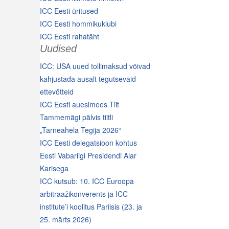
ICC Eesti üritused
ICC Eesti hommikuklubi
ICC Eesti rahatäht
Uudised
ICC: USA uued tollimaksud võivad
kahjustada ausalt tegutsevaid
ettevõtteid
ICC Eesti auesimees Tiit
Tammemägi pälvis tiitli
„Tarneahela Tegija 2026“
ICC Eesti delegatsioon kohtus
Eesti Vabariigi Presidendi Alar
Karisega
ICC kutsub: 10. ICC Euroopa
arbitraažikonverents ja ICC
institute’i koolitus Pariisis (23. ja
25. märts 2026)