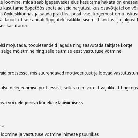
ite loomine, mida saab igapäevases elus kasutama hakata on enese
ttu kasutame õppetöös spetsiaalseid harjutusi, kus osavõtjatel on või
es õpikeskkonnas ja saada praktilist positiivset kogemust oma oskus
anud, et see annab õppijatele isiklikku sisemist kindlust ja julgust
ses kasutama.
 teisi mõjutada, tööülesandeid jagada ning saavutada täitjate kõrge
e selge mõistmine ning selle täitmise eest vastutuse võtmine
aid protsesse, mis suurendavad motiveeritust ja loovad vastutustun
lse delegeerimise protsessist, selles toimivatest vajalikest tingimu
riva või delegeeriva kõneluse läbiviimiseks
ika
 loomine ja vastutuse võtmine inimese psüühikas