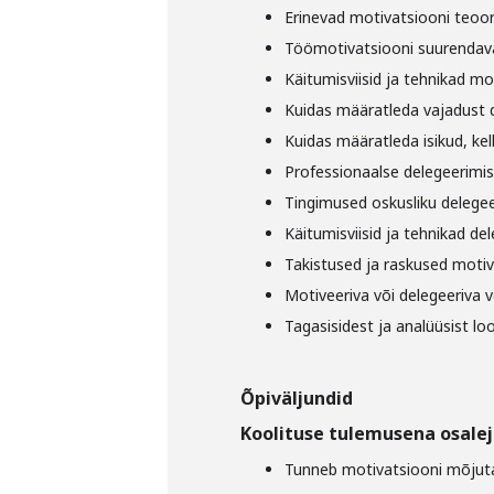
Erinevad motivatsiooni teoor
Töömotivatsiooni suurendav
Käitumisviisid ja tehnikad mo
Kuidas määratleda vajadust 
Kuidas määratleda isikud, kel
Professionaalse delegeerimis
Tingimused oskusliku delege
Käitumisviisid ja tehnikad de
Takistused ja raskused motiv
Motiveeriva või delegeeriva v
Tagasisidest ja analüüsist l
Õpiväljundid
Koolituse tulemusena osalej
Tunneb motivatsiooni mõjuta