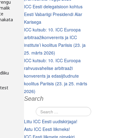
arengu
ICC Eesti delegatsioon kohtus
malik
te
Eesti Vabariigi Presidendi Alar
 hakata
Karisega
ICC kutsub: 10. ICC Euroopa
arbitraažikonverents ja ICC
institute’i koolitus Pariisis (23. ja
25. märts 2026)
ICC kutsub: 10. ICC Euroopa
rahvusvahelise arbitraaži
dliku
konverents ja edasijõudnute
koolitus Pariisis (23. ja 25. märts
stest
2026)
Search
Liitu ICC Eesti uudiskirjaga!
Astu ICC Eesti liikmeks!
ICC Eesti liikmete nimekiri