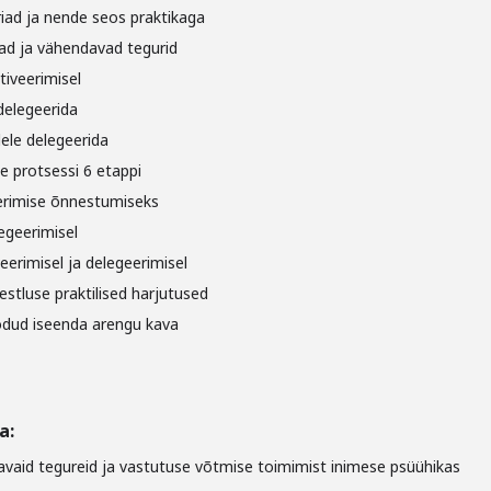
iad ja nende seos praktikaga
ad ja vähendavad tegurid
tiveerimisel
delegeerida
lele delegeerida
e protsessi 6 etappi
erimise õnnestumiseks
legeerimisel
eerimisel ja delegeerimisel
estluse praktilised harjutused
oodud iseenda arengu kava
a:
vaid tegureid ja vastutuse võtmise toimimist inimese psüühikas