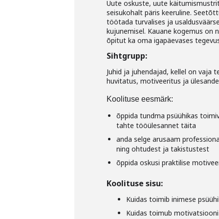
Uute oskuste, uute käitumismustr
seisukohalt päris keeruline. Seetõ
töötada turvalises ja usaldusväärs
kujunemisel. Kauane kogemus on näid
õpitut ka oma igapäevases tegevu
Sihtgrupp:
Juhid ja juhendajad, kellel on vaja
huvitatus, motiveeritus ja ülesand
Koolituse eesmärk:
õppida tundma psüühikas toimiv
tahte tööülesannet täita
anda selge arusaam professionaa
ning ohtudest ja takistustest
õppida oskusi praktilise motivee
Koolituse sisu:
Kuidas toimib inimese psüüh
Kuidas toimub motivatsiooni