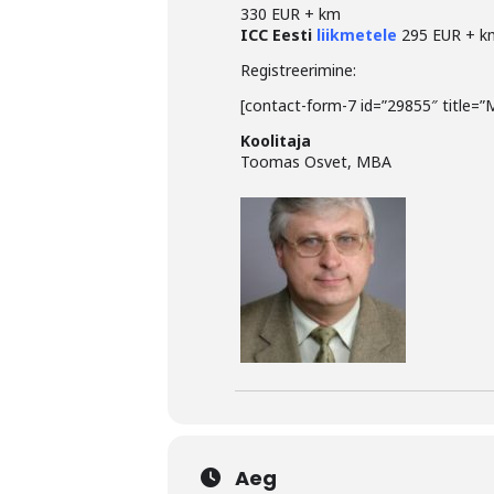
330 EUR + km
ICC Eesti
liikmetele
295 EUR + k
Registreerimine:
[contact-form-7 id=”29855″ title=”
Koolitaja
Toomas Osvet, MBA
Aeg