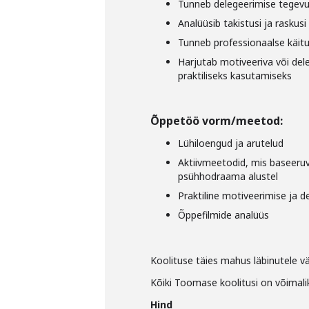
Tunneb delegeerimise tegevu
Analüüsib takistusi ja raskusi
Tunneb professionaalse käitu
Harjutab motiveeriva või dele
praktiliseks kasutamiseks
Õppetöö vorm/meetod:
Lühiloengud ja arutelud
Aktiivmeetodid, mis baseeruv
psühhodraama alustel
Praktiline motiveerimise ja 
Õppefilmide analüüs
Koolituse täies mahus läbinutele v
Kõiki Toomase koolitusi on võimalik
Hind