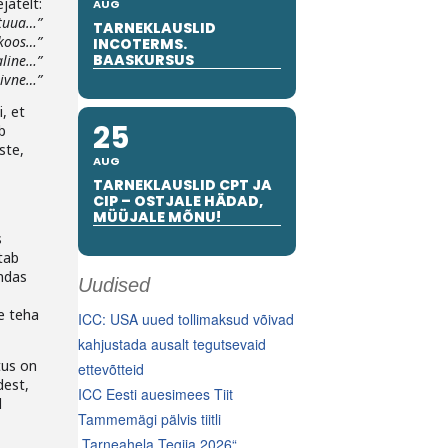
jatelt:
AUG
 tuua…”
TARNEKLAUSLID
 koos…”
INCOTERMS.
BAASKURSUS
aline…”
iivne…”
, et
25
b
ste,
AUG
TARNEKLAUSLID CPT JA
CIP – OSTJALE HÄDAD,
MÜÜJALE MÕNU!
s
tab
endas
Uudised
e teha
ICC: USA uued tollimaksud võivad
kahjustada ausalt tegutsevaid
tus on
ettevõtteid
dest,
ICC Eesti auesimees Tiit
l
Tammemägi pälvis tiitli
„Tarneahela Tegija 2026“