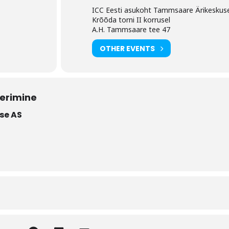
ICC Eesti asukoht Tammsaare Ärikeskus
Krõõda torni II korrusel
A.H. Tammsaare tee 47
OTHER EVENTS
eerimine
se AS