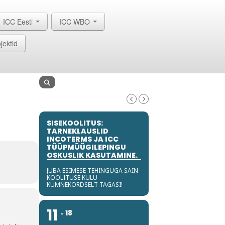
ICC Eesti
ICC WBO
jektid
SISEKOOLITUS:
TARNEKLAUSLID
INCOTERMS JA ICC
TÜÜPMÜÜGILEPINGU
OSKUSLIK KASUTAMINE.
JUBA ESIMESE TEHINGUGA SAIN
KOOLITUSE KULU
KÜMNEKORDSELT TAGASI!
11
18