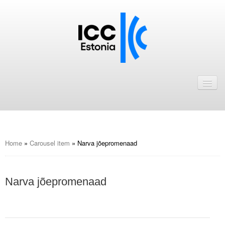
Avaleht
Uudised
Liikmed
ICC Eesti liikmebaas
Home
»
Carousel item
»
Narva jõepromenaad
Liikmete pakkumised
Narva jõepromenaad
Astu ICC Eesti liikmeks!
Kalender
ICC Eesti