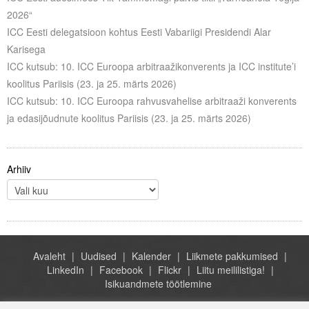
Liitu meililistiga
2026“
ICC Eesti delegatsioon kohtus Eesti Vabariigi Presidendi Alar
Oskusteave
Karisega
ICC kutsub: 10. ICC Euroopa arbitraažikonverents ja ICC institute’i
Incoterms® 2020
koolitus Pariisis (23. ja 25. märts 2026)
Abimaterjalid
ICC kutsub: 10. ICC Euroopa rahvusvahelise arbitraaži konverents
ja edasijõudnute koolitus Pariisis (23. ja 25. märts 2026)
Projektid
Arhiiv
Avaleht
Uudised
Kalender
Liikmete pakkumised
LinkedIn
Facebook
Flickr
Liitu meililistiga!
Isikuandmete töötlemine