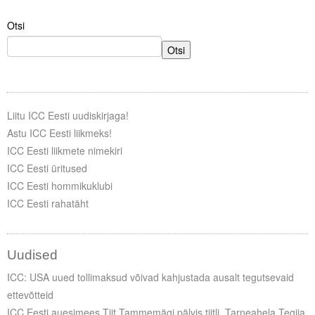
Otsi
Tegevused
Otsi
Publikatsioonid
Arvamus
Viidad
Liitu ICC Eesti uudiskirjaga!
Astu ICC Eesti liikmeks!
ICC WBO
ICC Eesti liikmete nimekiri
ICC Eesti üritused
ICC komisjonid
ICC Eesti hommikuklubi
ICC Eesti rahatäht
Digiraamatukogu
Juhendid ja väljaanded
Uudised
Videod
ICC: USA uued tollimaksud võivad kahjustada ausalt tegutsevaid
ettevõtteid
Kontakt
ICC Eesti auesimees Tiit Tammemägi pälvis tiitli „Tarneahela Tegija