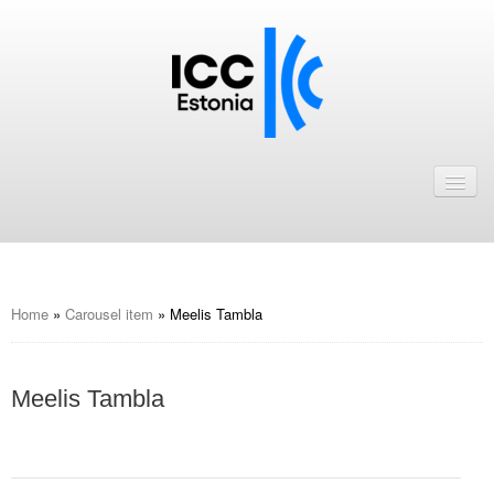
Avaleht
Uudised
Liikmed
ICC Eesti liikmebaas
Home
»
Carousel item
»
Meelis Tambla
Liikmete pakkumised
Meelis Tambla
Astu ICC Eesti liikmeks!
Kalender
ICC Eesti