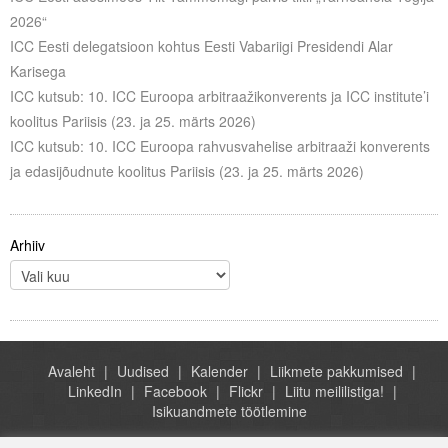
Liitu meililistiga
2026“
ICC Eesti delegatsioon kohtus Eesti Vabariigi Presidendi Alar
Oskusteave
Karisega
ICC kutsub: 10. ICC Euroopa arbitraažikonverents ja ICC institute’i
Incoterms® 2020
koolitus Pariisis (23. ja 25. märts 2026)
Abimaterjalid
ICC kutsub: 10. ICC Euroopa rahvusvahelise arbitraaži konverents
ja edasijõudnute koolitus Pariisis (23. ja 25. märts 2026)
Projektid
Arhiiv
Avaleht
Uudised
Kalender
Liikmete pakkumised
LinkedIn
Facebook
Flickr
Liitu meililistiga!
Isikuandmete töötlemine