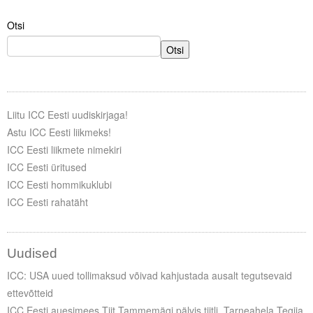
Otsi
Tegevused
Otsi
Publikatsioonid
Arvamus
Viidad
Liitu ICC Eesti uudiskirjaga!
Astu ICC Eesti liikmeks!
ICC WBO
ICC Eesti liikmete nimekiri
ICC Eesti üritused
ICC komisjonid
ICC Eesti hommikuklubi
ICC Eesti rahatäht
Digiraamatukogu
Juhendid ja väljaanded
Uudised
Videod
ICC: USA uued tollimaksud võivad kahjustada ausalt tegutsevaid
ettevõtteid
Kontakt
ICC Eesti auesimees Tiit Tammemägi pälvis tiitli „Tarneahela Tegija