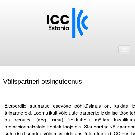
Avaleht
Uudised
Liikmed
Välispartneri otsinguteenus
ICC Eesti liikmebaas
Liikmete pakkumised
Ekspordile suunatud ettevõtte põhiküsimus on, kuidas lei
Astu ICC Eesti liikmeks!
äripartnereid. Loomulikult võib uute partnerite leidmise tööd te
on ressursi (aeg, raha) kokkuhoiu mõttes kasulikum
Kalender
professionaalsetele kontaktiloojatele. Standardne välispartner
suhteliselt soodne võimalus leida uusi äripartnereid ICC Eesti 
ICC Eesti