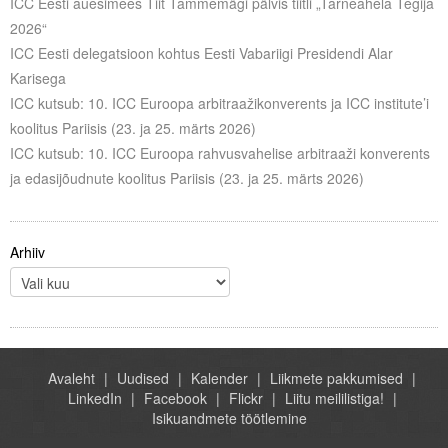
ICC Eesti auesimees Tiit Tammemägi pälvis tiitli „Tarneahela Tegija
2026“
ICC Eesti delegatsioon kohtus Eesti Vabariigi Presidendi Alar
Karisega
ICC kutsub: 10. ICC Euroopa arbitraažikonverents ja ICC institute’i
koolitus Pariisis (23. ja 25. märts 2026)
ICC kutsub: 10. ICC Euroopa rahvusvahelise arbitraaži konverents
ja edasijõudnute koolitus Pariisis (23. ja 25. märts 2026)
Arhiiv
Avaleht
Uudised
Kalender
Liikmete pakkumised
LinkedIn
Facebook
Flickr
Liitu meililistiga!
Isikuandmete töötlemine