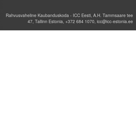
Rahvusvaheline Kaubanduskoda - ICC Eesti, A.H. Tammsaare tee
47, Tallinn Estonia, +372 684 1070, icc@icc-estonia.ee