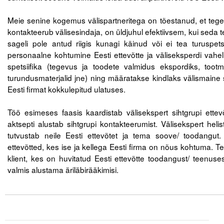
.
Meie senine kogemus välispartneritega on tõestanud, et tegev
Tegevused
kontakteerub välisesindaja, on üldjuhul efektiivsem, kui seda t
Publikatsioonid
sageli pole antud riigis kunagi käinud või ei tea turuspets
personaalne kohtumine Eesti ettevõtte ja väliseksperdi vahel,
Arvamus
spetsiifika (tegevus ja toodete valmidus ekspordiks, too
turundusmaterjalid jne) ning määratakse kindlaks välismaine 
Viidad
Eesti firmat kokkulepitud ulatuses.
.
ICC WBO
Töö esimeses faasis kaardistab välisekspert sihtgrupi ettev
aktsepti alustab sihtgrupi kontakteerumist. Välisekspert heli
ICC komisjonid
tutvustab neile Eesti ettevõtet ja tema soove/ toodangut
ettevõtted, kes ise ja kellega Eesti firma on nõus kohtuma. 
Digiraamatukogu
klient, kes on huvitatud Eesti ettevõtte toodangust/ teenuses
Juhendid ja väljaanded
valmis alustama äriläbirääkimisi.
.
Videod
Kontakt