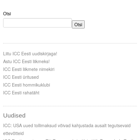
Liitu meililistiga
Otsi
Oskusteave
Otsi
Incoterms® 2020
Abimaterjalid
Liitu ICC Eesti uudiskirjaga!
Projektid
Astu ICC Eesti liikmeks!
ICC Eesti liikmete nimekiri
ICC Eesti üritused
ICC Eesti hommikuklubi
ICC Eesti rahatäht
Uudised
ICC: USA uued tollimaksud võivad kahjustada ausalt tegutsevaid
ettevõtteid