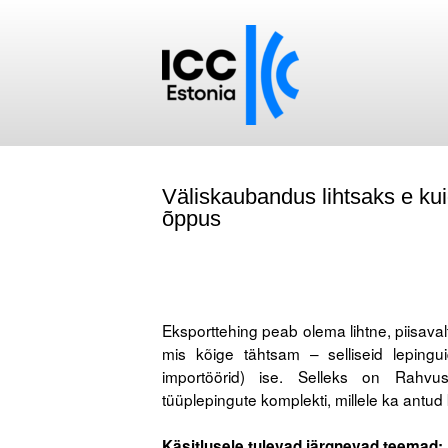
Väliskaubandus lihtsaks e kui
õppus
.
Eksporttehing peab olema lihtne, piisaval
mis kõige tähtsam – selliseid leping
importöörid) ise. Selleks on Rahvu
tüüplepingute komplekti, millele ka antud
.
Käsitlusele tulevad järgnevad teemad: