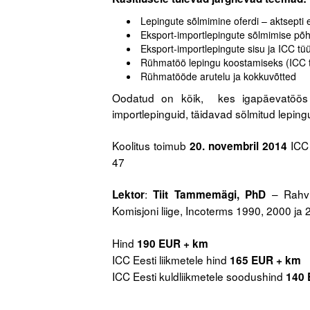
Lepingute sõlmimine oferdi – aktsept
Eksport-importlepingute sõlmimise põ
Eksport-importlepingute sisu ja ICC t
Rühmatöö lepingu koostamiseks (ICC 
Rühmatööde arutelu ja kokkuvõtted
Oodatud on kõik, kes igapäevatöös pe
importlepinguid, täidavad sõlmitud lepingu
.
Koolitus toimub
ICC 
20. novembril 2014
47
.
:
– Rahvu
Lektor
Tiit Tammemägi, PhD
Komisjoni liige, Incoterms 1990, 2000 ja
Hind
190 EUR + km
ICC Eesti liikmetele hind
165 EUR + km
ICC Eesti kuldliikmetele soodushind
140 
.