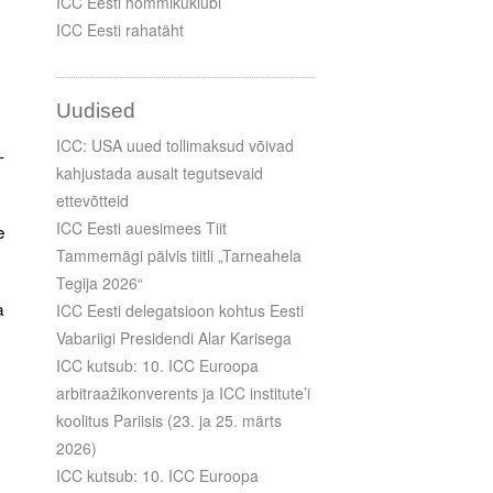
ICC Eesti hommikuklubi
ICC Eesti rahatäht
Uudised
ICC: USA uued tollimaksud võivad
-
kahjustada ausalt tegutsevaid
ettevõtteid
ICC Eesti auesimees Tiit
e
Tammemägi pälvis tiitli „Tarneahela
Tegija 2026“
a
ICC Eesti delegatsioon kohtus Eesti
Vabariigi Presidendi Alar Karisega
ICC kutsub: 10. ICC Euroopa
arbitraažikonverents ja ICC institute’i
koolitus Pariisis (23. ja 25. märts
2026)
ICC kutsub: 10. ICC Euroopa