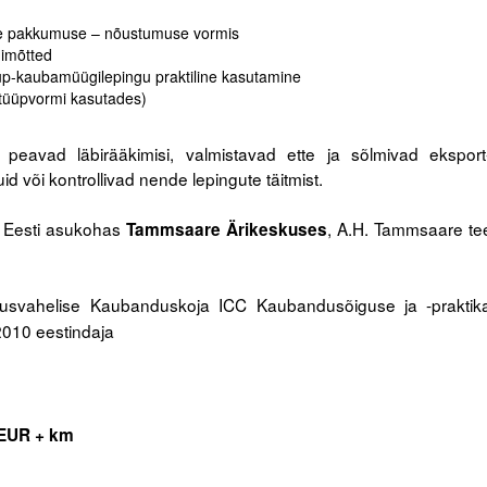
i e pakkumuse – nõustumuse vormis
himõtted
üüp-kaubamüügilepingu praktiline kasutamine
tüüpvormi kasutades)
avad läbirääkimisi, valmistavad ette ja sõlmivad eksport
id või kontrollivad nende lepingute täitmist.
Eesti asukohas
, A.H. Tammsaare te
Tammsaare Ärikeskuses
svahelise Kaubanduskoja ICC Kaubandusõiguse ja -praktik
 2010 eestindaja
EUR + km