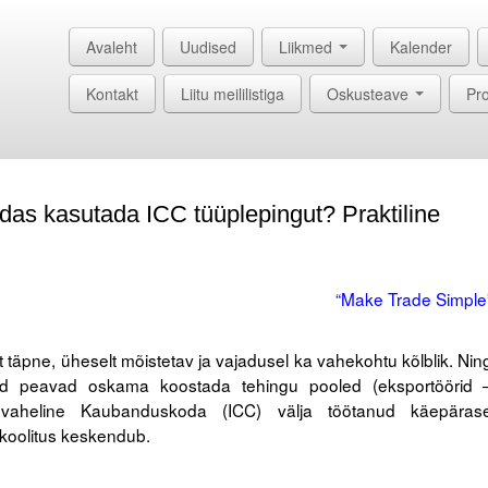
Avaleht
Uudised
Liikmed
Kalender
Kontakt
Liitu meililistiga
Oskusteave
Pro
das kasutada ICC tüüplepingut? Praktiline
“Make Trade Simple
t täpne, üheselt mõistetav ja vajadusel ka vahekohtu kõlblik. Nin
uid peavad oskama koostada tehingu pooled (eksportöörid 
svaheline Kaubanduskoda (ICC) välja töötanud käepäras
 koolitus keskendub.