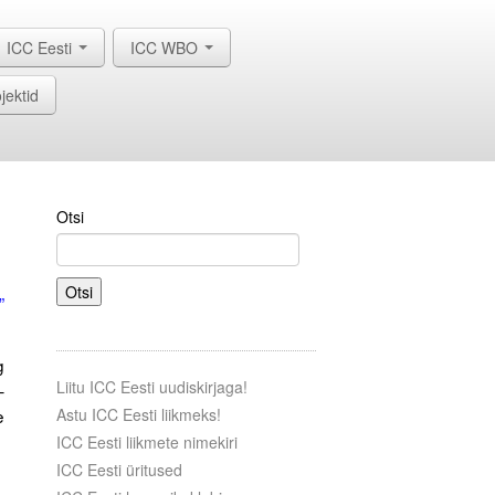
ICC Eesti
ICC WBO
jektid
Otsi
.
Otsi
”
g
Liitu ICC Eesti uudiskirjaga!
–
e
Astu ICC Eesti liikmeks!
ICC Eesti liikmete nimekiri
ICC Eesti üritused