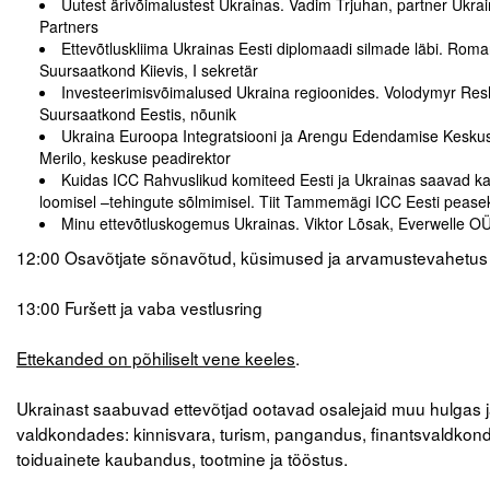
Uutest ärivõimalustest Ukrainas. Vadim Trjuhan, partner Ukra
Liitu meililistiga
Partners
Ettevõtluskliima Ukrainas Eesti diplomaadi silmade läbi. Roma
Oskusteave
Suursaatkond Kiievis, I sekretär
Investeerimisvõimalused Ukraina regioonides. Volodymyr Res
Incoterms® 2020
Suursaatkond Eestis, nõunik
Ukraina Euroopa Integratsiooni ja Arengu Edendamise Keskus
Abimaterjalid
Merilo, keskuse peadirektor
Kuidas ICC Rahvuslikud komiteed Eesti ja Ukrainas saavad ka
Projektid
loomisel –tehingute sõlmimisel. Tiit Tammemägi ICC Eesti pease
Minu ettevõtluskogemus Ukrainas. Viktor Lõsak, Everwelle OÜ
12:00 Osavõtjate sõnavõtud, küsimused ja arvamustevahetus
.
13:00 Furšett ja vaba vestlusring
.
Ettekanded on põhiliselt vene keeles
.
.
Ukrainast saabuvad ettevõtjad ootavad osalejaid muu hulgas 
valdkondades: kinnisvara, turism, pangandus, finantsvaldkond
toiduainete kaubandus, tootmine ja tööstus.
.