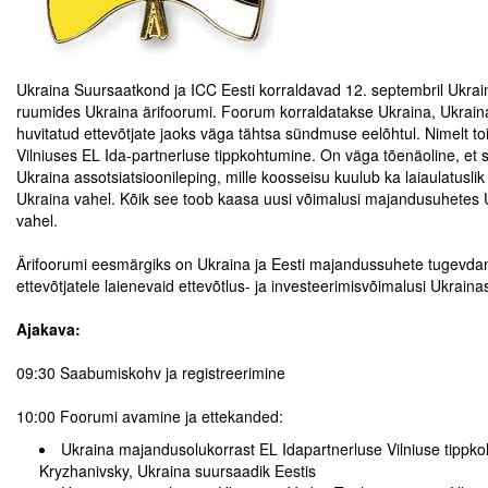
Tegevused
Ukraina Suursaatkond ja ICC Eesti korraldavad 12. septembril Ukra
Publikatsioonid
ruumides Ukraina ärifoorumi. Foorum korraldatakse Ukraina, Ukrain
huvitatud ettevõtjate jaoks väga tähtsa sündmuse eelõhtul. Nimelt 
Arvamus
Vilniuses EL Ida-partnerluse tippkohtumine. On väga tõenäoline, et se
Ukraina assotsiatsioonileping, mille koosseisu kuulub ka laiaulatusl
Viidad
Ukraina vahel. Kõik see toob kaasa uusi võimalusi majandusuhetes U
vahel.
ICC WBO
.
Ärifoorumi eesmärgiks on Ukraina ja Eesti majandussuhete tugevdam
ICC komisjonid
ettevõtjatele laienevaid ettevõtlus- ja investeerimisvõimalusi Ukraina
.
Digiraamatukogu
Ajakava:
.
Juhendid ja väljaanded
09:30 Saabumiskohv ja registreerimine
.
Videod
10:00 Foorumi avamine ja ettekanded:
Ukraina majandusolukorrast EL Idapartnerluse Vilniuse tippko
Kontakt
Kryzhanivsky, Ukraina suursaadik Eestis