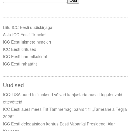
Otsi
Liitu ICC Eesti uudiskirjaga!
Astu ICC Eesti liikmeks!
ICC Eesti liikmete nimekiri
ICC Eesti üritused
ICC Eesti hommikuklubi
ICC Eesti rahatäht
Uudised
ICC: USA uued tollimaksud võivad kahjustada ausalt tegutsevaid
ettevõtteid
ICC Eesti auesimees Tiit Tammemägi pälvis tiitli „Tarneahela Tegija
2026“
ICC Eesti delegatsioon kohtus Eesti Vabariigi Presidendi Alar