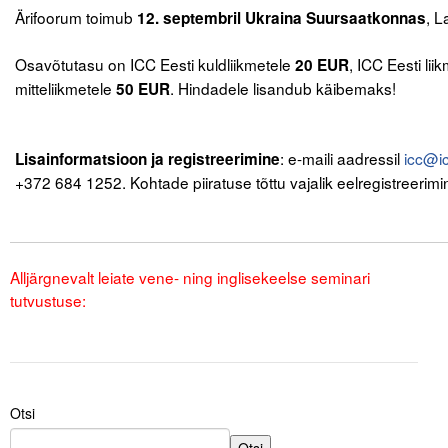
Ärifoorum toimub
, L
12
.
septembril Ukraina Suursaatkonnas
.
Osavõtutasu on ICC Eesti kuldliikmetele
, ICC Eesti lii
20 EUR
mitteliikmetele
. Hindadele lisandub käibemaks!
50 EUR
.
.
: e-maili aadressil
icc@ic
Lisainformatsioon ja registreerimine
+372 684 1252. Kohtade piiratuse tõttu vajalik eelregistreerimi
.
.
Alljärgnevalt leiate vene- ning inglisekeelse seminari
tutvustuse:
Otsi