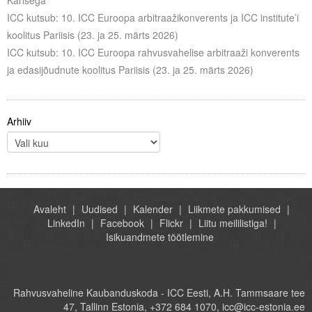
Karisega
ICC kutsub: 10. ICC Euroopa arbitraažikonverents ja ICC institute’i
koolitus Pariisis (23. ja 25. märts 2026)
ICC kutsub: 10. ICC Euroopa rahvusvahelise arbitraaži konverents
ja edasijõudnute koolitus Pariisis (23. ja 25. märts 2026)
Arhiiv
Avaleht
Uudised
Kalender
Liikmete pakkumised
LinkedIn
Facebook
Flickr
Liitu meililistiga!
Isikuandmete töötlemine
Rahvusvaheline Kaubanduskoda - ICC Eesti, A.H. Tammsaare tee
47, Tallinn Estonia, +372 684 1070, icc@icc-estonia.ee