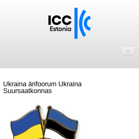
Avaleht
Uudised
Liikmed
Ukraina ärifoorum Ukraina
ICC Eesti liikmebaas
Suursaatkonnas
Liikmete pakkumised
Astu ICC Eesti liikmeks!
Kalender
ICC Eesti