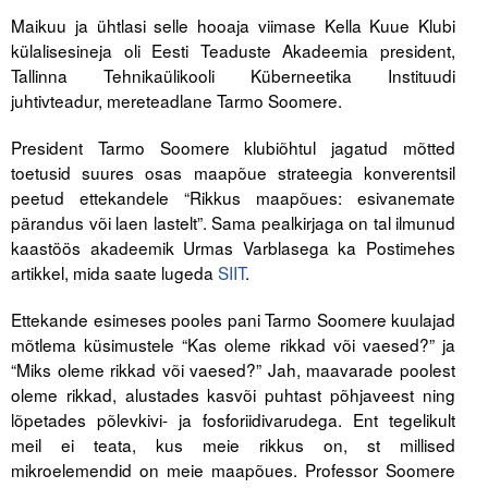
Maikuu ja ühtlasi selle hooaja viimase Kella Kuue Klubi
Tegevused
külalisesineja oli Eesti Teaduste Akadeemia president,
Tallinna Tehnikaülikooli Küberneetika Instituudi
Publikatsioonid
juhtivteadur, mereteadlane Tarmo Soomere.
Arvamus
President Tarmo Soomere klubiõhtul jagatud mõtted
toetusid suures osas maapõue strateegia konverentsil
Viidad
peetud ettekandele “Rikkus maapõues: esivanemate
pärandus või laen lastelt”. Sama pealkirjaga on tal ilmunud
ICC WBO
kaastöös akadeemik Urmas Varblasega ka Postimehes
artikkel, mida saate lugeda
SIIT
.
ICC komisjonid
Ettekande esimeses pooles pani Tarmo Soomere kuulajad
Digiraamatukogu
mõtlema küsimustele “Kas oleme rikkad või vaesed?” ja
Juhendid ja väljaanded
“Miks oleme rikkad või vaesed?” Jah, maavarade poolest
oleme rikkad, alustades kasvõi puhtast põhjaveest ning
Videod
lõpetades põlevkivi- ja fosforiidivarudega. Ent tegelikult
meil ei teata, kus meie rikkus on, st millised
Kontakt
mikroelemendid on meie maapõues. Professor Soomere