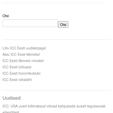
Otsi
Otsi
Liitu ICC Eesti uudiskirjaga!
Astu ICC Eesti liikmeks!
ICC Eesti liikmete nimekiri
ICC Eesti üritused
ICC Eesti hommikuklubi
ICC Eesti rahatäht
Uudised
ICC: USA uued tollimaksud võivad kahjustada ausalt tegutsevaid
ettevõtteid