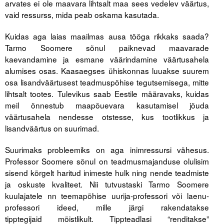
arvates ei ole maavara lihtsalt maa sees vedelev väärtus,
Liitu meililistiga
vaid ressurss, mida peab oskama kasutada.
Oskusteave
Kuidas aga laias maailmas ausa tööga rikkaks saada?
Tarmo Soomere sõnul paiknevad maavarade
Incoterms® 2020
kaevandamine ja esmane väärindamine väärtusahela
Abimaterjalid
alumises osas. Kaasaegses ühiskonnas luuakse suurem
osa lisandväärtusest teadmuspõhise tegutsemisega, mitte
Projektid
lihtsalt tootes. Tulevikus saab Eestile määravaks, kuidas
meil õnnestub maapõuevara kasutamisel jõuda
väärtusahela nendesse otstesse, kus tootlikkus ja
lisandväärtus on suurimad.
Suurimaks probleemiks on aga inimressursi vähesus.
Professor Soomere sõnul on teadmusmajanduse olulisim
sisend kõrgelt haritud inimeste hulk ning nende teadmiste
ja oskuste kvaliteet. Nii tutvustaski Tarmo Soomere
kuulajatele nn teemapõhise uurija-professori või laenu-
professori ideed, mille järgi rakendatakse
tipptegijaid mõistlikult. Tippteadlasi “renditakse”