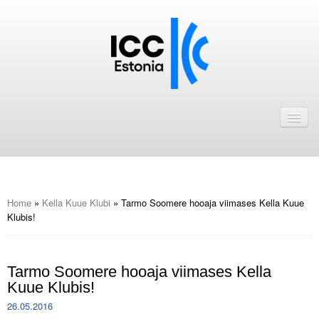
Avaleht
Uudised
Liikmed
ICC Eesti liikmebaas
Home
»
Kella Kuue Klubi
»
Tarmo Soomere hooaja viimases Kella Kuue
Klubis!
Liikmete pakkumised
Astu ICC Eesti liikmeks!
Tarmo Soomere hooaja viimases Kella
Kuue Klubis!
Kalender
26.05.2016
ICC Eesti