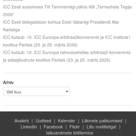
ICC Eesti auesimees Tiit Tammemägi pälvis tiitli „Tarneahela Tegija
2026“
ICC Eesti delegatsioon kohtus Eesti Vabariigi Presidendi Alar
Karisega
ICC kutsub: 10. ICC Euroopa arbitraažikonverents ja ICC institute’i
koolitus Pariisis (23. ja 25. märts 2026)
ICC kutsub: 10. ICC Euroopa rahvusvahelise arbitraaži konverents
ja edasijõudnute koolitus Pariisis (23. ja 25. märts 2026)
Arhiiv
Avaleht
Uudised
Kalender
Liikmete pakkumised
LinkedIn
Facebook
Flickr
Liitu meililistiga!
Isikuandmete töötlemine