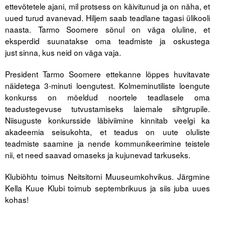
ettevõtetele ajani, mil protsess on käivitunud ja on näha, et
uued turud avanevad. Hiljem saab teadlane tagasi ülikooli
naasta. Tarmo Soomere sõnul on väga oluline, et
eksperdid suunatakse oma teadmiste ja oskustega
just sinna, kus neid on väga vaja.
President Tarmo Soomere ettekanne lõppes huvitavate
näidetega 3-minuti loengutest. Kolmeminutiliste loengute
konkurss on mõeldud noortele teadlasele oma
teadustegevuse tutvustamiseks laiemale sihtgrupile.
Niisuguste konkursside läbiviimine kinnitab veelgi ka
akadeemia seisukohta, et teadus on uute oluliste
teadmiste saamine ja nende kommunikeerimine teistele
nii, et need saavad omaseks ja kujunevad tarkuseks.
Klubiõhtu toimus Neitsitorni Muuseumkohvikus. Järgmine
Kella Kuue Klubi toimub septembrikuus ja siis juba uues
kohas!