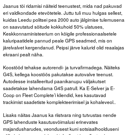
Liitu meililistiga
Jaanus tõi ridamisi näiteid teenustest, mida nad pakuvad
eri valdkondade etevõtetele. Juttu tuli muu hulgas sellest,
Oskusteave
kuidas Leedu politsei pea 2000 auto jälgimise tulemusena
on saavutatud sõitude kokkuhoid 50% ulatuses,
Incoterms® 2020
Keskkonnaministeerium on kõigile professionaalsetele
kaluripaatidele pannud peale GPS seadmed, mis on
Abimaterjalid
järelvalvet kergendanud. Peipsi järve kalurid olid reaalajas
ekraani pealt näha.
Projektid
Koostööd tehakse autorendi- ja turvafirmadega. Näiteks
G4S, kellega koostöös pakutakse autovalve teenust.
Autodesse installeeritud paanikanupu väljakutset
saadetakse lahendama G4S patrull. Ka E-Selver ja E-
Coop on Fleet Complete’i kliendid, kes kasutavad
trackimist saadetiste komplekteerimisel ja kohaleveol..
Lisaks näitas Jaanus ka riistvara ning tutvustas nende
GPS lahenduste kasutusvõimalusi erinevates
majandusharudes, veondusest kuni sotsiaalhoolduseni