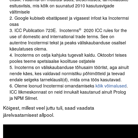
esitusviisis, mis kõik on suunatud 2010 kasutusvigade
vältimisele
Google kubiseb ebatäpsest ja vigasest infost ka Incotermsi
osas
®
ICC Publication 723E. Incoterms
2020 ICC rules for the
use of domestic and international trade terms. See on
autentne Incotermsi tekst ja peaks väliskaubanduse osalisel
käeulatuses olema.
Incoterms on ostja kahjuks tugevalt kaldu. Oktoobri teises
pooles teeme spetsiaalse koolituse ostjatele
Incoterms on väliskaubanduse tõhusaim tööriist, aga ainult
nende käes, kes valdavad normistiku põhimõtteid ja teevad
endale selgeks tarneklausli(d), mida oma töös kasutavad.
Oleme loonud Incotermsi omandamiseks
kõik võimalused
.
ICC liikmeskonnast on neid innukalt kasutanud ainult Prolog
ja NPM Silmet.
Kõigest, millest veel juttu tuli, saad vaadata
järelvaatamisest allpool.