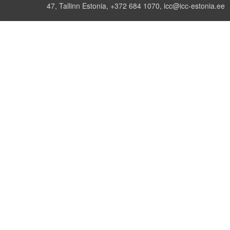
47, Tallinn Estonia, +372 684 1070, icc@icc-estonia.ee