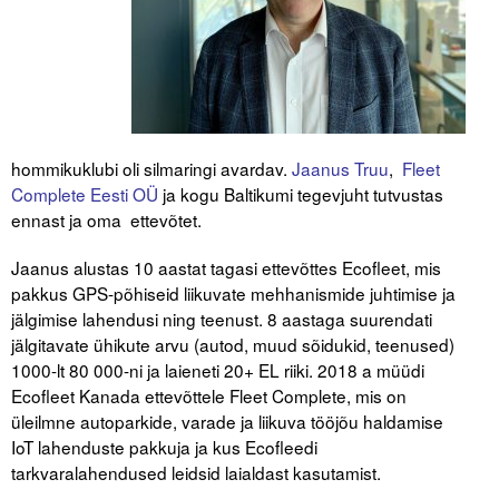
Tegevused
Publikatsioonid
Arvamus
hommikuklubi oli silmaringi avardav.
Jaanus Truu
,
Fleet
Viidad
Complete Eesti OÜ
ja kogu Baltikumi tegevjuht tutvustas
ennast ja oma ettevõtet.
ICC WBO
Jaanus alustas 10 aastat tagasi ettevõttes Ecofleet, mis
ICC komisjonid
pakkus GPS-põhiseid liikuvate mehhanismide juhtimise ja
jälgimise lahendusi ning teenust. 8 aastaga suurendati
Digiraamatukogu
jälgitavate ühikute arvu (autod, muud sõidukid, teenused)
1000-lt 80 000-ni ja laieneti 20+ EL riiki. 2018 a müüdi
Juhendid ja väljaanded
Ecofleet Kanada ettevõttele Fleet Complete, mis on
Videod
üleilmne autoparkide, varade ja liikuva tööjõu haldamise
IoT lahenduste pakkuja ja kus Ecofleedi
tarkvaralahendused leidsid laialdast kasutamist.
Kontakt