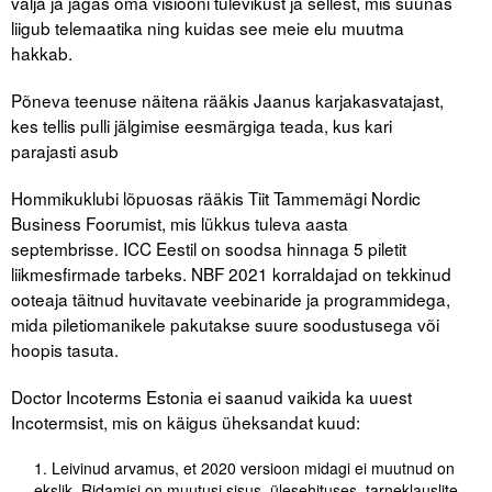
välja ja jagas oma visiooni tulevikust ja sellest, mis suunas
liigub telemaatika ning kuidas see meie elu muutma
hakkab.
Põneva teenuse näitena rääkis Jaanus karjakasvatajast,
kes tellis pulli jälgimise eesmärgiga teada, kus kari
parajasti asub
Hommikuklubi lõpuosas rääkis Tiit Tammemägi Nordic
Business Foorumist, mis lükkus tuleva aasta
septembrisse. ICC Eestil on soodsa hinnaga 5 piletit
liikmesfirmade tarbeks. NBF 2021 korraldajad on tekkinud
ooteaja täitnud huvitavate veebinaride ja programmidega,
mida piletiomanikele pakutakse suure soodustusega või
hoopis tasuta.
Doctor Incoterms Estonia ei saanud vaikida ka uuest
Incotermsist, mis on käigus üheksandat kuud:
Leivinud arvamus, et 2020 versioon midagi ei muutnud on
ekslik. Ridamisi on muutusi sisus, ülesehituses, tarneklauslite