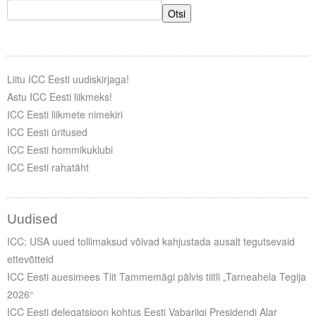
Otsi
Liitu ICC Eesti uudiskirjaga!
Astu ICC Eesti liikmeks!
ICC Eesti liikmete nimekiri
ICC Eesti üritused
ICC Eesti hommikuklubi
ICC Eesti rahatäht
Uudised
ICC: USA uued tollimaksud võivad kahjustada ausalt tegutsevaid
ettevõtteid
ICC Eesti auesimees Tiit Tammemägi pälvis tiitli „Tarneahela Tegija
2026“
ICC Eesti delegatsioon kohtus Eesti Vabariigi Presidendi Alar