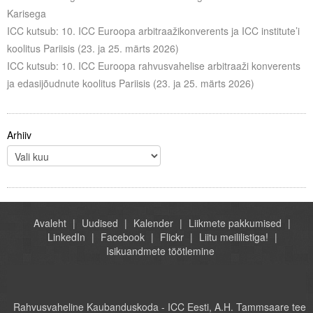
Karisega
ICC kutsub: 10. ICC Euroopa arbitraažikonverents ja ICC institute’i
koolitus Pariisis (23. ja 25. märts 2026)
ICC kutsub: 10. ICC Euroopa rahvusvahelise arbitraaži konverents
ja edasijõudnute koolitus Pariisis (23. ja 25. märts 2026)
Arhiiv
Avaleht
Uudised
Kalender
Liikmete pakkumised
LinkedIn
Facebook
Flickr
Liitu meililistiga!
Isikuandmete töötlemine
Rahvusvaheline Kaubanduskoda - ICC Eesti, A.H. Tammsaare tee