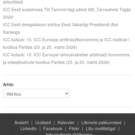
ettevõtteid
Liitu meililistiga
ICC Eesti auesimees Tiit Tammemägi pälvis tiitli „Tarneahela Tegija
Oskusteave
2026“
ICC Eesti delegatsioon kohtus Eesti Vabariigi Presidendi Alar
Incoterms® 2020
Karisega
ICC kutsub: 10. ICC Euroopa arbitraažikonverents ja ICC institute’i
Abimaterjalid
koolitus Pariisis (23. ja 25. märts 2026)
ICC kutsub: 10. ICC Euroopa rahvusvahelise arbitraaži konverents
Projektid
ja edasijõudnute koolitus Pariisis (23. ja 25. märts 2026)
Arhiiv
Avaleht
Uudised
Kalender
Liikmete pakkumised
LinkedIn
Facebook
Flickr
Liitu meililistiga!
Isikuandmete töötlemine