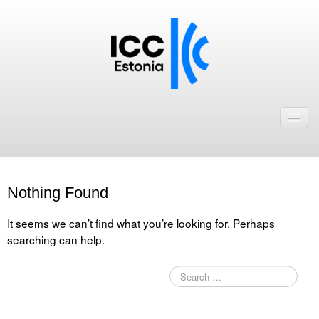
Avaleht
Uudised
Liikmed
Nothing Found
ICC Eesti liikmebaas
It seems we can’t find what you’re looking for. Perhaps
Liikmete pakkumised
searching can help.
Astu ICC Eesti liikmeks!
Kalender
ICC Eesti