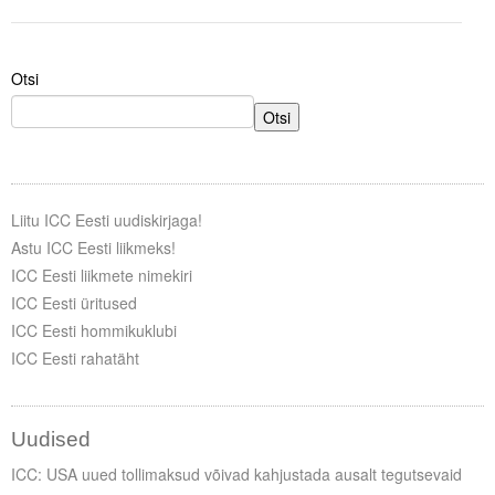
Tegevused
Otsi
Publikatsioonid
Otsi
Arvamus
Viidad
Liitu ICC Eesti uudiskirjaga!
ICC WBO
Astu ICC Eesti liikmeks!
ICC Eesti liikmete nimekiri
ICC komisjonid
ICC Eesti üritused
Digiraamatukogu
ICC Eesti hommikuklubi
ICC Eesti rahatäht
Juhendid ja väljaanded
Videod
Uudised
Kontakt
ICC: USA uued tollimaksud võivad kahjustada ausalt tegutsevaid