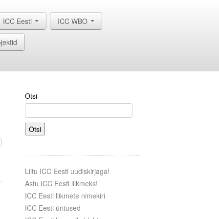
ICC Eesti
ICC WBO
jektid
Otsi
Otsi
Liitu ICC Eesti uudiskirjaga!
Astu ICC Eesti liikmeks!
ICC Eesti liikmete nimekiri
ICC Eesti üritused