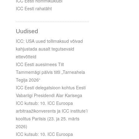
ICC Eesti hommikuklubi
ICC Eesti rahatäht
Uudised
ICC: USA uued tollimaksud võivad
kahjustada ausalt tegutsevaid
ettevõtteid
ICC Eesti auesimees Tiit
Tammemägi pälvis tiitli „Tarneahela
Tegija 2026“
ICC Eesti delegatsioon kohtus Eesti
Vabariigi Presidendi Alar Karisega
ICC kutsub: 10. ICC Euroopa
arbitraažikonverents ja ICC institute’i
koolitus Pariisis (23. ja 25. märts
2026)
ICC kutsub: 10. ICC Euroopa