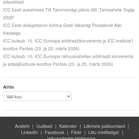
ettevõtteid
Liitu meililistiga
ICC Eesti auesimees Tiit Tammemägi pälvis tiitli „Tarneahela Tegija
Oskusteave
2026“
ICC Eesti delegatsioon kohtus Eesti Vabariigi Presidendi Alar
Incoterms® 2020
Karisega
ICC kutsub: 10. ICC Euroopa arbitraažikonverents ja ICC institute’i
Abimaterjalid
koolitus Pariisis (23. ja 25. märts 2026)
ICC kutsub: 10. ICC Euroopa rahvusvahelise arbitraaži konverents
Projektid
ja edasijõudnute koolitus Pariisis (23. ja 25. märts 2026)
Arhiiv
Avaleht
Uudised
Kalender
Liikmete pakkumised
LinkedIn
Facebook
Flickr
Liitu meililistiga!
Isikuandmete töötlemine