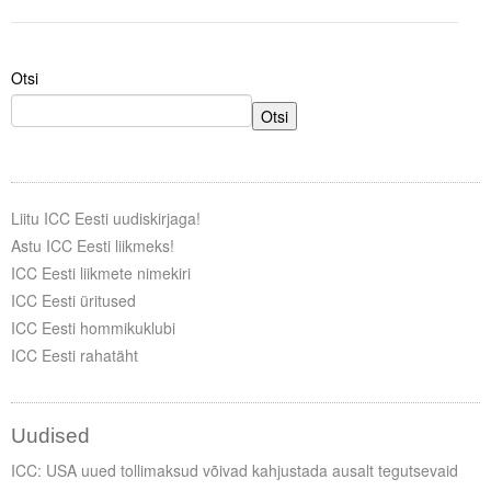
Tegevused
Otsi
Publikatsioonid
Otsi
Arvamus
Viidad
Liitu ICC Eesti uudiskirjaga!
ICC WBO
Astu ICC Eesti liikmeks!
ICC Eesti liikmete nimekiri
ICC komisjonid
ICC Eesti üritused
Digiraamatukogu
ICC Eesti hommikuklubi
ICC Eesti rahatäht
Juhendid ja väljaanded
Videod
Uudised
Kontakt
ICC: USA uued tollimaksud võivad kahjustada ausalt tegutsevaid