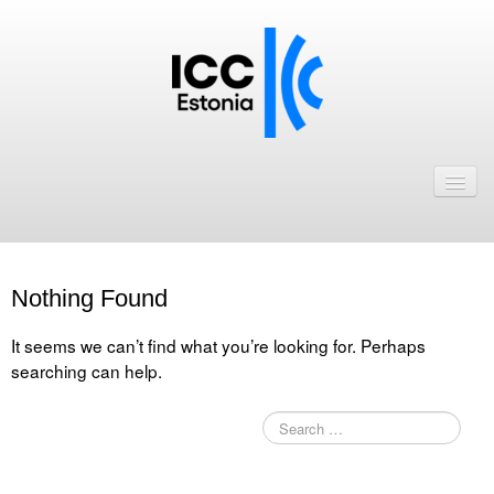
Avaleht
Uudised
Liikmed
Nothing Found
ICC Eesti liikmebaas
It seems we can’t find what you’re looking for. Perhaps
Liikmete pakkumised
searching can help.
Astu ICC Eesti liikmeks!
Kalender
ICC Eesti