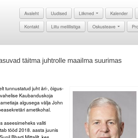
Avaleht
Uudised
Liikmed
Kalender
Kontakt
Liitu meililistiga
Oskusteave
Pro
suvad täitma juhtrolle maailma suurimas
 tunnustatud juht äri-, õigus-
vusvahelise Kaubanduskoja
 ametiaja algusega välja John
peasekretäri ametikohal.
s aseesimeheks valiti
tab tööd 2018. aasta juunis
nil Bharti Mittalilt, kes