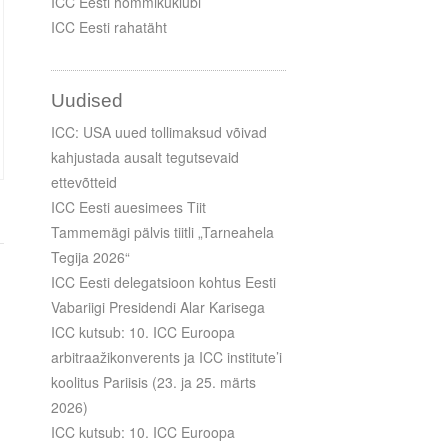
ICC Eesti hommikuklubi
ICC Eesti rahatäht
Uudised
ICC: USA uued tollimaksud võivad
kahjustada ausalt tegutsevaid
ettevõtteid
ICC Eesti auesimees Tiit
Tammemägi pälvis tiitli „Tarneahela
Tegija 2026“
ICC Eesti delegatsioon kohtus Eesti
Vabariigi Presidendi Alar Karisega
ICC kutsub: 10. ICC Euroopa
arbitraažikonverents ja ICC institute’i
koolitus Pariisis (23. ja 25. märts
2026)
ICC kutsub: 10. ICC Euroopa