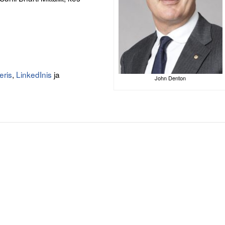
eris
,
LinkedInis
ja
John Denton