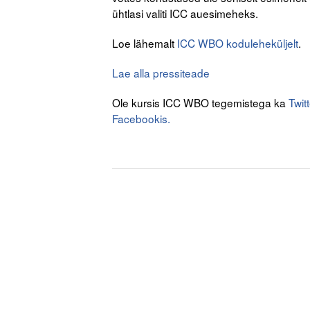
ühtlasi valiti ICC auesimeheks.
Loe lähemalt
ICC WBO koduleheküljelt
.
Lae alla pressiteade
Ole kursis ICC WBO tegemistega ka
Twitt
Facebookis.