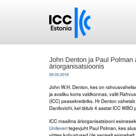
John Denton ja Paul Polman a
äriorganisatsioonis
09.03.2018
John W.H. Denton, kes on rahvusvaheliselt
ja avaliku korra valdkonnas, valiti Rah
(ICC) peasekretäriks. Hr Denton vahetab
Danilovichi, kel täitub 4 aastat ICC WBO 
ICC maailma äriorganisatsiooni esimesek
Unileveri
tegevjuht Paul Polman, kes alus
võttes kohustused üle seniselt esimehelt Su