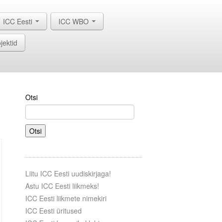
ICC Eesti
ICC WBO
jektid
Otsi
Otsi
Liitu ICC Eesti uudiskirjaga!
Astu ICC Eesti liikmeks!
ICC Eesti liikmete nimekiri
ICC Eesti üritused