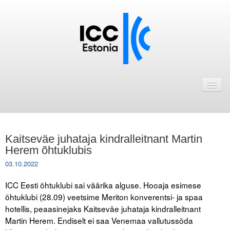
Avaleht
Uudised
Liikmed
Kaitseväe juhataja kindralleitnant Martin
ICC Eesti liikmebaas
Herem õhtuklubis
03.10.2022
Liikmete pakkumised
ICC Eesti õhtuklubi sai väärika alguse. Hooaja esimese
Astu ICC Eesti liikmeks!
õhtuklubi (28.09) veetsime Meriton konverentsi- ja spaa
hotellis, peaasinejaks Kaitseväe juhataja kindralleitnant
Kalender
Martin Herem. Endiselt ei saa Venemaa vallutussõda
ICC Eesti