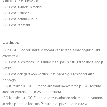
Astu ICC Eesti liikmeks!
ICC Eesti liikmete nimekiri
ICC Eesti üritused
ICC Eesti hommikuklubi
ICC Eesti rahatäht
Uudised
ICC: USA uued tollimaksud võivad kahjustada ausalt tegutsevaid
ettevõtteid
ICC Eesti auesimees Tiit Tammemägi pälvis tiitli „Tarneahela Tegija
2026“
ICC Eesti delegatsioon kohtus Eesti Vabariigi Presidendi Alar
Karisega
ICC kutsub: 10. ICC Euroopa arbitraažikonverents ja ICC institute’i
koolitus Pariisis (23. ja 25. märts 2026)
ICC kutsub: 10. ICC Euroopa rahvusvahelise arbitraaži konverents
ja edasijõudnute koolitus Pariisis (23. ja 25. märts 2026)