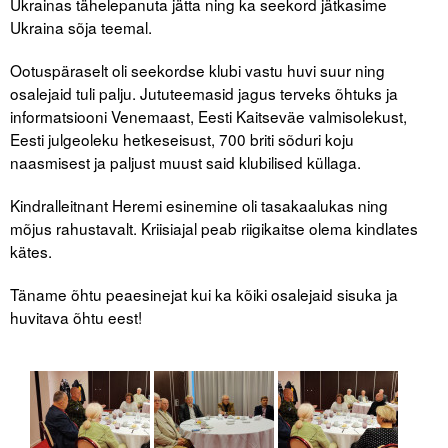
Ukrainas tähelepanuta jätta ning ka seekord jätkasime
Ukraina sõja teemal.
Tegevused
Ootuspäraselt oli seekordse klubi vastu huvi suur ning
Publikatsioonid
osalejaid tuli palju. Jututeemasid jagus terveks õhtuks ja
informatsiooni Venemaast, Eesti Kaitseväe valmisolekust,
Arvamus
Eesti julgeoleku hetkeseisust, 700 briti sõduri koju
naasmisest ja paljust muust said klubilised küllaga.
Viidad
Kindralleitnant Heremi esinemine oli tasakaalukas ning
ICC WBO
mõjus rahustavalt. Kriisiajal peab riigikaitse olema kindlates
kätes.
ICC komisjonid
Täname õhtu peaesinejat kui ka kõiki osalejaid sisuka ja
Digiraamatukogu
huvitava õhtu eest!
Juhendid ja väljaanded
Videod
Kontakt