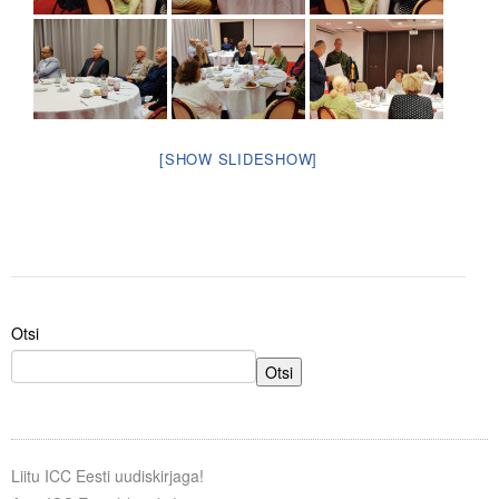
Liitu meililistiga
Oskusteave
Incoterms® 2020
Abimaterjalid
[SHOW SLIDESHOW]
Projektid
Otsi
Otsi
Liitu ICC Eesti uudiskirjaga!