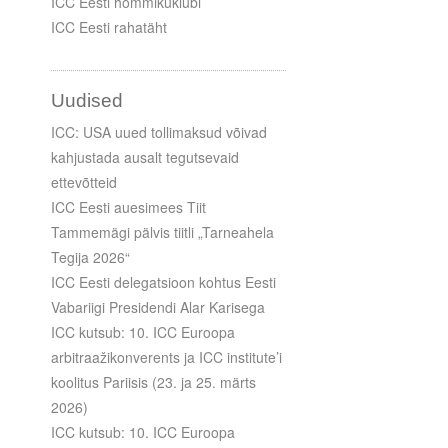
ICC Eesti hommikuklubi
ICC Eesti rahatäht
Uudised
ICC: USA uued tollimaksud võivad
kahjustada ausalt tegutsevaid
ettevõtteid
ICC Eesti auesimees Tiit
Tammemägi pälvis tiitli „Tarneahela
Tegija 2026“
ICC Eesti delegatsioon kohtus Eesti
Vabariigi Presidendi Alar Karisega
ICC kutsub: 10. ICC Euroopa
arbitraažikonverents ja ICC institute’i
koolitus Pariisis (23. ja 25. märts
2026)
ICC kutsub: 10. ICC Euroopa