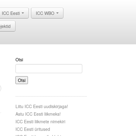
ICC Eesti
ICC WBO
jektid
Otsi
Otsi
Liitu ICC Eesti uudiskirjaga!
Astu ICC Eesti liikmeks!
ICC Eesti liikmete nimekiri
ICC Eesti üritused