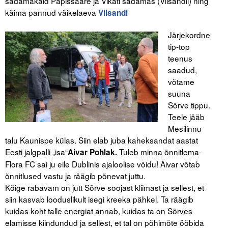
sadamakaid Papissaare ja Vikati sadamas (Vilsandil) ning
käima pannud väikelaeva
Vilsandi
Järjekordne
tip-top
teenus
saadud,
võtame
suuna
Sõrve tippu.
Teele jääb
Mesilinnu
talu Kaunispe külas. Siin elab juba kaheksandat aastat
Eesti jalgpalli „isa“
Tuleb minna õnnitlema-
Aivar Pohlak.
Flora FC sai ju eile Dublinis ajaloolise võidu! Aivar võtab
õnnitlused vastu ja räägib põnevat juttu.
Kõige rabavam on jutt Sõrve soojast kliimast ja sellest, et
siin kasvab looduslikult isegi kreeka pähkel. Ta räägib
kuidas koht talle energiat annab, kuidas ta on Sõrves
elamisse kiindundud ja sellest, et tal on põhimõte ööbida