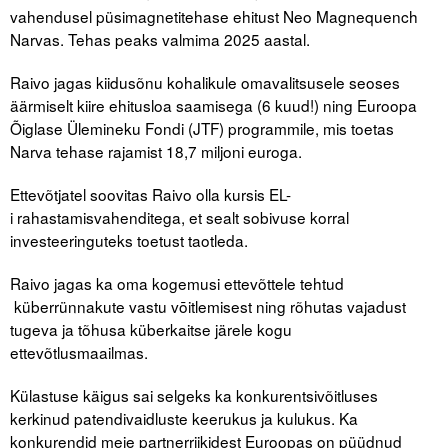
Liitu meililistiga
vahendusel püsimagnetitehase ehitust Neo Magnequench
Narvas. Tehas peaks valmima 2025 aastal.
Oskusteave
Raivo jagas kiidusõnu kohalikule omavalitsusele seoses
Incoterms® 2020
äärmiselt kiire ehitusloa saamisega (6 kuud!) ning Euroopa
Õiglase Ülemineku Fondi (JTF) programmile, mis toetas
Abimaterjalid
Narva tehase rajamist 18,7 miljoni euroga.
Projektid
Ettevõtjatel soovitas Raivo olla kursis EL-
i rahastamisvahenditega, et sealt sobivuse korral
investeeringuteks toetust taotleda.
Raivo jagas ka oma kogemusi ettevõttele tehtud
küberrünnakute vastu vōitlemisest ning rõhutas vajadust
tugeva ja tõhusa küberkaitse järele kogu
ettevõtlusmaailmas.
Külastuse käigus sai selgeks ka konkurentsivõitluses
kerkinud patendivaidluste keerukus ja kulukus. Ka
konkurendid meie partnerriikidest Euroopas on püüdnud