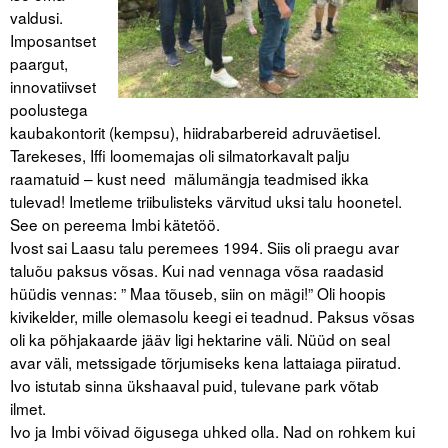
valdusi.
Imposantset
paargut,
innovatiivset
poolustega
kaubakontorit (kempsu), hiidrabarbereid adruväetisel.
Tarekeses, Iffi loomemajas oli silmatorkavalt palju
raamatuid – kust need mälumängja teadmised ikka
tulevad! Imetleme triibulisteks värvitud uksi talu hoonetel.
See on pereema Imbi kätetöö.
Ivost sai Laasu talu peremees 1994. Siis oli praegu avar
taluõu paksus võsas. Kui nad vennaga võsa raadasid
hüüdis vennas: ” Maa tõuseb, siin on mägi!” Oli hoopis
kivikelder, mille olemasolu keegi ei teadnud. Paksus võsas
oli ka põhjakaarde jääv ligi hektarine väli. Nüüd on seal
avar väli, metssigade tõrjumiseks kena lattaiaga piiratud.
Ivo istutab sinna ükshaaval puid, tulevane park võtab
ilmet.
Ivo ja Imbi võivad õigusega uhked olla. Nad on rohkem kui