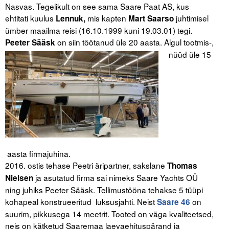
Nasvas. Tegelikult on see sama Saare Paat AS, kus
ehtitati kuulus
mis kapten
juhtimisel
Lennuk,
Mart Saarso
ümber maailma reisi (16.10.1999 kuni 19.03.01) tegi.
on siin töötanud üle 20 aasta. Algul tootmis-,
Peeter Sääsk
nüüd üle 15
aasta firmajuhina.
2016. ostis tehase Peetri äripartner, sakslane
Thomas
ja asutatud firma sai nimeks Saare Yachts OÜ
Nielsen
ning juhiks Peeter Sääsk. Tellimustööna tehakse 5 tüüpi
kohapeal konstrueeritud luksusjahti. Neist
on
Saare 46
suurim, pikkusega 14 meetrit. Tooted on väga kvaliteetsed,
neis on kätketud Saaremaa laevaehituspärand ja