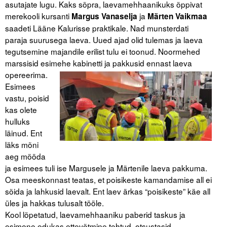
asutajate lugu. Kaks sõpra, laevamehhaanikuks õppivat
merekooli kursanti
ja
Margus Vanaselja
Märten Vaikmaa
saadeti Lääne Kalurisse praktikale. Nad munsterdati
paraja suurusega laeva. Uued ajad olid tulemas ja laeva
tegutsemine majandile erilist tulu ei toonud. Noormehed
marssisid esimehe kabinetti ja pakkusid ennast laeva
opereerima.
Esimees
vastu, poisid
kas olete
hulluks
läinud. Ent
läks mõni
aeg mööda
ja esimees tuli ise Margusele ja Märtenile laeva pakkuma.
Osa meeskonnast teatas, et poisikeste kamandamise all ei
sõida ja lahkusid laevalt. Ent laev ärkas “poisikeste” käe all
üles ja hakkas tulusalt tööle.
Kool lõpetatud, laevamehhaaniku paberid taskus ja
esimene edukas ettevõtmine tehtud, otsustasid