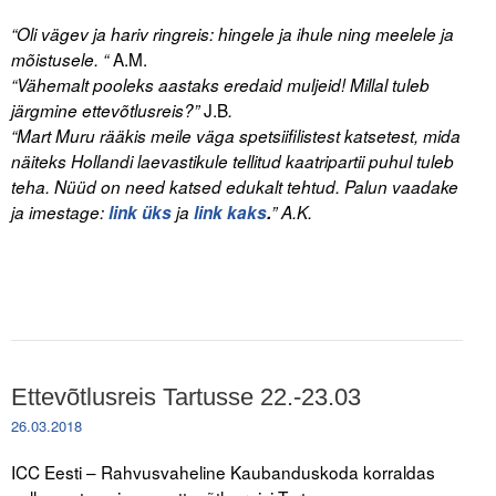
“Oli vägev ja hariv ringreis: hingele ja ihule ning meelele ja
A.M.
mõistusele. “
“Vähemalt pooleks aastaks eredaid muljeid! Millal tuleb
J.B
järgmine ettevõtlusreis?”
.
“Mart Muru rääkis meile väga spetsiifilistest katsetest, mida
näiteks Hollandi laevastikule tellitud kaatripartii puhul tuleb
teha. Nüüd on need katsed edukalt tehtud. Palun vaadake
ja imestage:
link üks
ja
link kaks
.
” A.K.
Ettevõtlusreis Tartusse 22.-23.03
26.03.2018
ICC Eesti – Rahvusvaheline Kaubanduskoda korraldas