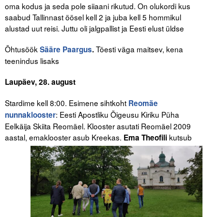
oma kodus ja seda pole siiaani rikutud. On olukordi kus
saabud Tallinnast öösel kell 2 ja juba kell 5 hommikul
alustad uut reisi. Juttu oli jalgpallist ja Eesti elust üldse
Õhtusöök
Tõesti väga maitsev, kena
Sääre Paargus
.
teenindus lisaks
Laupäev, 28. august
Stardime kell 8:00. Esimene sihtkoht
Reomäe
: Eesti Apostliku Õigeusu Kiriku Püha
nunnaklooster
Eelkäija Skiita Reomäel. Klooster asutati Reomäel 2009
aastal, emaklooster asub Kreekas.
kutsub
Ema Theofili