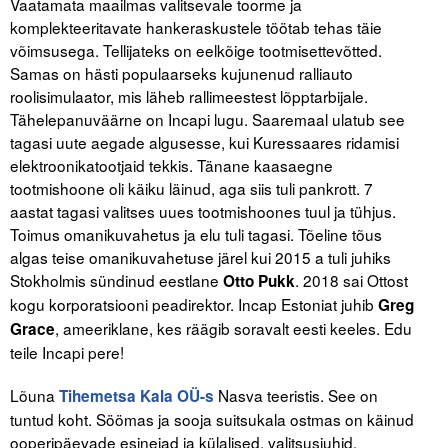
Vaatamata maailmas valitsevale toorme ja
komplekteeritavate hankeraskustele töötab tehas täie
võimsusega. Tellijateks on eelkõige tootmisettevõtted.
Samas on hästi populaarseks kujunenud ralliauto
roolisimulaator, mis läheb rallimeestest lõpptarbijale.
Tähelepanuväärne on Incapi lugu. Saaremaal ulatub see
tagasi uute aegade algusesse, kui Kuressaares ridamisi
elektroonikatootjaid tekkis. Tänane kaasaegne
tootmishoone oli käiku läinud, aga siis tuli pankrott. 7
aastat tagasi valitses uues tootmishoones tuul ja tühjus.
Toimus omanikuvahetus ja elu tuli tagasi. Tõeline tõus
algas teise omanikuvahetuse järel kui 2015 a tuli juhiks
Stokholmis sündinud eestlane
. 2018 sai Ottost
Otto Pukk
kogu korporatsiooni peadirektor. Incap Estoniat juhib
Greg
, ameeriklane, kes räägib soravalt eesti keeles. Edu
Grace
teile Incapi pere!
Lõuna
Nasva teeristis. See on
Tihemetsa Kala OÜ-s
tuntud koht. Söömas ja sooja suitsukala ostmas on käinud
ooperipäevade esinejad ja külalised, valitsusjuhid,