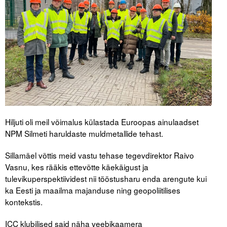
Tegevused
Publikatsioonid
Arvamus
Viidad
ICC WBO
Hiljuti oli meil võimalus külastada Euroopas ainulaadset
ICC komisjonid
NPM Silmeti haruldaste muldmetallide tehast.
Digiraamatukogu
Sillamäel võttis meid vastu tehase tegevdirektor Raivo
Vasnu, kes rääkis ettevõtte käekäigust ja
Juhendid ja väljaanded
tulevikuperspektiividest nii tööstusharu enda arengute kui
ka Eesti ja maailma majanduse ning geopoliitilises
Videod
kontekstis.
Kontakt
ICC klubilised said näha veebikaamera