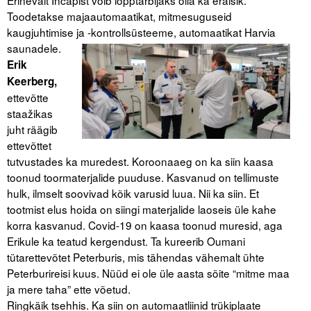
Toodetakse majaautomaatikat, mitmesuguseid
kaugjuhtimise ja -kontrollsüsteeme,
automaatikat Harvia
saunadele.
Erik
Keerberg,
ettevõtte
staažikas
juht räägib
ettevõttet
tutvustades ka muredest. Koroonaaeg on ka siin kaasa
toonud toormaterjalide puuduse. Kasvanud on tellimuste
hulk, ilmselt soovivad kõik varusid luua. Nii ka siin. Et
tootmist elus hoida on siingi materjalide laoseis üle kahe
korra kasvanud. Covid-19 on kaasa toonud muresid, aga
Erikule ka teatud kergendust. Ta kureerib Oumani
tütarettevõtet Peterburis, mis tähendas vähemalt ühte
Peterburireisi kuus. Nüüd ei ole üle aasta sõite “mitme maa
ja mere taha” ette võetud.
Ringkäik tsehhis. Ka siin on automaatliinid trükiplaate