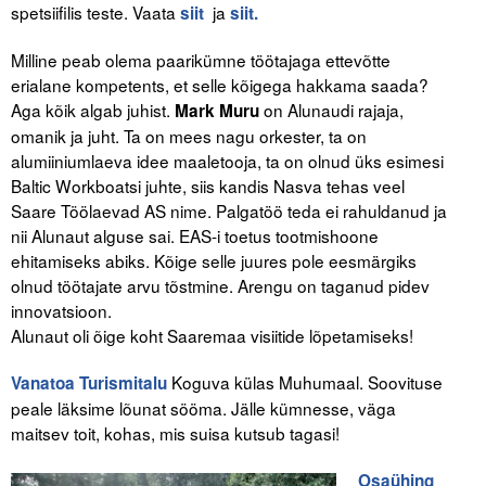
spetsiifilis teste. Vaata
ja
siit
siit.
Milline peab olema paarikümne töötajaga ettevõtte
erialane kompetents, et selle kõigega hakkama saada?
Aga kõik algab juhist.
on Alunaudi rajaja,
Mark Muru
omanik ja juht. Ta on mees nagu orkester, ta on
alumiiniumlaeva idee maaletooja, ta on olnud üks esimesi
Baltic Workboatsi juhte, siis kandis Nasva tehas veel
Saare Töölaevad AS nime. Palgatöö teda ei rahuldanud ja
nii Alunaut alguse sai. EAS-i toetus tootmishoone
ehitamiseks abiks. Kõige selle juures pole eesmärgiks
olnud töötajate arvu tõstmine. Arengu on taganud pidev
innovatsioon.
Alunaut oli õige koht Saaremaa visiitide lõpetamiseks!
Koguva külas Muhumaal. Soovituse
Vanatoa Turismitalu
peale läksime lõunat sööma. Jälle kümnesse, väga
maitsev toit, kohas, mis suisa kutsub tagasi!
Osaühing