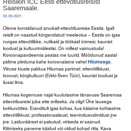
Reisikiri ICC Eesti ettevõtlusreisist
Saaremaale.
03.09.2021
Oleme korraldanud arvukalt ettevõtlusreise Eestis. Igalt
reisilt on naastud kõrgendatud meeleolus – Eestis on igas
nurgas ettevõtlikke, nutikaid ja töökaid inimesi, kaunist
loodust ja kultuurimälestisi. On millest vaimustuda!
Koroonapandeemia peatas me tuurid. Möödunud aastal
pidime piirduma kahe koroonalaine vahel
.
Hiiumaaga
Viiruse kiuste pakkus Hiiumaa parimat: ettevõtlikkust,
loovust, kõrgkultuuri (Erkki-Sven Tüür), kaunist loodust ja
ilusat ilma.
Hiiumaa kogemuse najal kuulutasime tänavuse Saaremaa
ettevõtlusreisi juba ette eriliseks. Ja oligi! Ühe lausega
kokkuvõttes: Eranditult igas kohas, kus käisime kohtasime
ettevõtlikkust, professionaalsust, teenindusvalmidust jne
jne. Laiduväärset ei pakutud, viriseda ei saanud.
Kiitmiseks paneme käidud või oldud kohad ritta. Kava