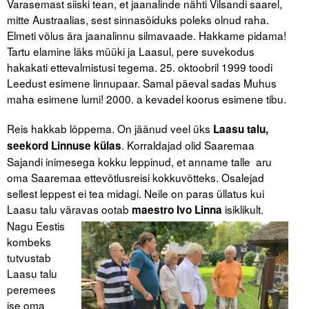
Varasemast siiski tean, et jaanalinde nähti Vilsandi saarel,
mitte Austraalias, sest sinnasõiduks poleks olnud raha.
Elmeti võlus ära jaanalinnu silmavaade. Hakkame pidama!
Tartu elamine läks müüki ja Laasul, pere suvekodus
hakakati ettevalmistusi tegema. 25. oktoobril 1999 toodi
Leedust esimene linnupaar. Samal päeval sadas Muhus
maha esimene lumi! 2000. a kevadel koorus esimene tibu.
Reis hakkab lõppema. On jäänud veel üks
Laasu talu,
. Korraldajad olid Saaremaa
seekord Linnuse külas
Sajandi inimesega kokku leppinud, et anname talle aru
oma Saaremaa ettevõtlusreisi kokkuvõtteks. Osalejad
sellest leppest ei tea midagi. Neile on paras üllatus kui
Laasu talu väravas ootab
isiklikult.
maestro Ivo Linna
Nagu Eestis
kombeks
tutvustab
Laasu talu
peremees
ise oma