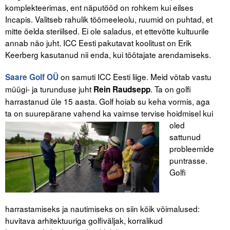
komplekteerimas, ent näputööd on rohkem kui eilses
Incapis. Valitseb rahulik töömeeleolu, ruumid on puhtad, et
mitte öelda steriilsed. Ei ole saladus, et ettevõtte kultuurile
annab näo juht. ICC Eesti pakutavat koolitust on Erik
Keerberg kasutanud nii enda, kui töötajate arendamiseks.
on samuti ICC Eesti liige. Meid võtab vastu
Saare Golf OÜ
müügi- ja turunduse juht
. Ta on golfi
Rein Raudsepp
harrastanud üle 15 aasta. Golf hoiab su keha vormis, aga
ta on suurepärane
vahend ka vaimse tervise hoidmisel kui
oled
sattunud
probleemide
puntrasse.
Golfi
harrastamiseks ja nautimiseks on siin kõik võimalused:
huvitava arhitektuuriga golfiväljak, korralikud