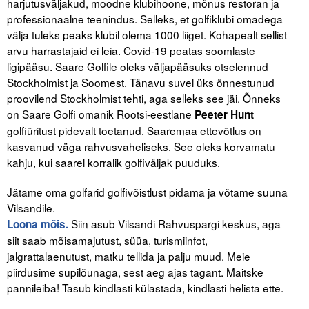
harjutusväljakud, moodne klubihoone, mõnus restoran ja
professionaalne teenindus. Selleks, et golfiklubi omadega
välja tuleks peaks klubil olema 1000 liiget. Kohapealt sellist
arvu harrastajaid ei leia. Covid-19 peatas soomlaste
ligipääsu. Saare Golfile oleks väljapääsuks otselennud
Stockholmist ja Soomest. Tänavu suvel üks õnnestunud
proovilend Stockholmist tehti, aga selleks see jäi. Õnneks
on Saare Golfi omanik Rootsi-eestlane
Peeter Hunt
golfiüritust pidevalt toetanud. Saaremaa ettevõtlus on
kasvanud väga rahvusvaheliseks. See oleks korvamatu
kahju, kui saarel korralik golfiväljak puuduks.
Jätame oma golfarid golfivõistlust pidama ja võtame suuna
Vilsandile.
Siin asub Vilsandi Rahvuspargi keskus, aga
Loona mõis.
siit saab mõisamajutust, süüa, turismiinfot,
jalgrattalaenutust, matku tellida ja palju muud. Meie
piirdusime supilõunaga, sest aeg ajas tagant. Maitske
pannileiba! Tasub kindlasti külastada, kindlasti helista ette.