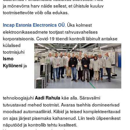
ja mõnevõrra harv näide sellest, et ühistule kuuluv
tootmisettevõte võib olla edukas.
.
Üks kolmest
Incap Estonia Electronics OÜ
elektroonikaseadmete tootjast rahvusvahelises
korporatsioonis. Covid-19 tõendi kontrolli läbinult
antakse
külalised
tootmisjuhi
Ismo
ja
Kyllöneni
tehnoloogiajuhi
käe alla. Säravsilmi
Aadi Rahula
tutvustavad mehed tootmist. Avaras tsehhis domineerivad
moodsad automaatliinid. Kiibid ja teised komplekteeritavad
on ajas järjest pisemaks kahanenud. Liin teeb ülipeenikest
näputööd ja kontrollib tehtu kvaliteeti.