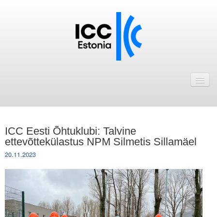
Avaleht
Uudised
Liikmed
ICC Eesti Õhtuklubi: Talvine
ICC Eesti liikmebaas
ettevõttekülastus NPM Silmetis Sillamäel
20.11.2023
Liikmete pakkumised
Astu ICC Eesti liikmeks!
Kalender
ICC Eesti