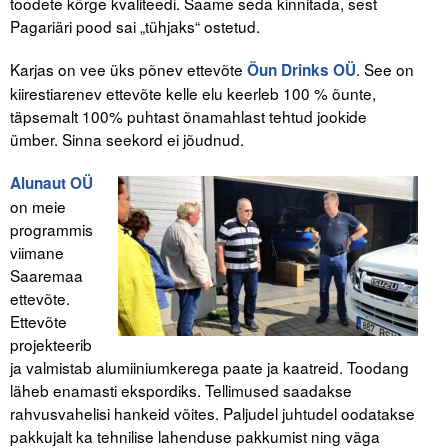
toodete kõrge kvaliteedi. Saame seda kinnitada, sest
Pagariäri pood sai „tühjaks“ ostetud.
Karjas on vee üks põnev ettevõte
. See on
Öun Drinks OÜ
kiirestiarenev ettevõte kelle elu keerleb 100 % õunte,
täpsemalt 100% puhtast õnamahlast tehtud jookide
ümber. Sinna seekord ei jõudnud.
Alunaut OÜ
on meie
programmis
viimane
Saaremaa
ettevõte.
Ettevõte
projekteerib
ja valmistab alumiiniumkerega paate ja kaatreid. Toodang
läheb enamasti ekspordiks. Tellimused saadakse
rahvusvahelisi hankeid võites. Paljudel juhtudel oodatakse
pakkujalt ka tehnilise lahenduse pakkumist ning väga