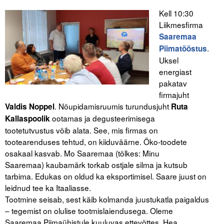
Kell 10:30
Liikmesfirma
Saaremaa
.
Piimatööstus
Uksel
energiast
pakatav
firmajuht
. Nõupidamisruumis turundusjuht
Valdis Noppel
Ruta
ootamas ja degusteerimisega
Kallaspoolik
tootetutvustus võib alata. See, mis firmas on
tootearenduses tehtud, on kiiduväärne. Öko-toodete
osakaal kasvab. Mo Saaremaa (tõlkes: Minu
Saaremaa) kaubamärk torkab ostjale silma ja kutsub
tarbima. Edukas on oldud ka eksportimisel. Saare juust on
leidnud tee ka Itaaliasse.
Tootmine seisab, sest käib kolmanda juustukatla paigaldus
– tegemist on olulise tootmislaiendusega. Oleme
Saaremaa Piimaühistule kuuluvas ettevõttes. Hea