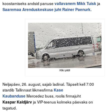
koostamiseks andsid panuse
ja
vallavanem Mikk Tuisk
Saaremaa Arenduskeskuse juht Rainer Paenurk.
Kliki pildil
Neljapäev, 26. august, sajab ladinal. Täpselt kell 7:00
stardib Tallinnast liikmesfirma
Kase
Mercedez buss, roolis firmajuht
Kaubanduse
ja VIP-teenus kolmeks päevaks on
Kaspar Kaldjärv
tagatud.