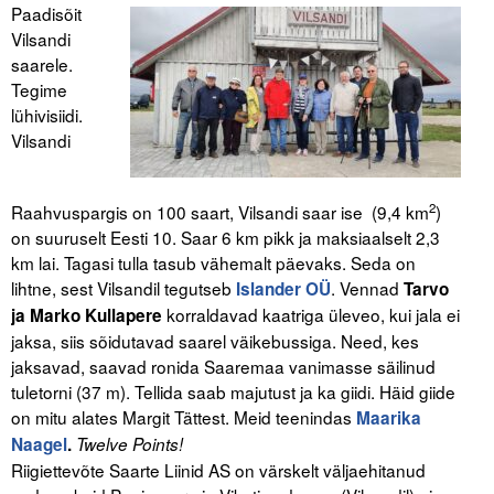
Paadisõit
Vilsandi
saarele.
Tegime
lühivisiidi.
Vilsandi
2
Raahvuspargis on 100 saart, Vilsandi saar ise (9,4 km
)
on suuruselt Eesti 10. Saar 6 km pikk ja maksiaalselt 2,3
km lai. Tagasi tulla tasub vähemalt päevaks. Seda on
lihtne, sest Vilsandil tegutseb
. Vennad
Islander OÜ
Tarvo
korraldavad kaatriga üleveo, kui jala ei
ja Marko Kullapere
jaksa, siis sõidutavad saarel väikebussiga. Need, kes
jaksavad, saavad ronida Saaremaa vanimasse säilinud
tuletorni (37 m). Tellida saab majutust ja ka giidi. Häid giide
on mitu alates Margit Tättest. Meid teenindas
Maarika
Naagel
.
Twelve Points!
Riigiettevõte Saarte Liinid AS on värskelt väljaehitanud