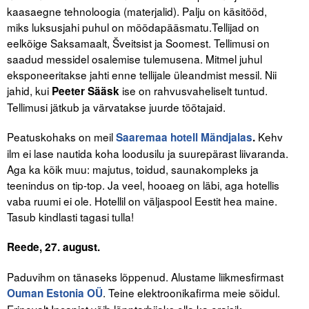
kaasaegne tehnoloogia (materjalid). Palju on käsitööd,
miks luksusjahi puhul on möödapääsmatu.Tellijad on
eelkõige Saksamaalt, Šveitsist ja Soomest. Tellimusi on
saadud messidel osalemise tulemusena. Mitmel juhul
eksponeeritakse jahti enne tellijale üleandmist messil. Nii
jahid, kui
ise on rahvusvaheliselt tuntud.
Peeter Sääsk
Tellimusi jätkub ja värvatakse juurde töötajaid.
Peatuskohaks on meil
Kehv
Saaremaa hotell Mändjalas
.
ilm ei lase nautida koha loodusilu ja suurepärast liivaranda.
Aga ka kõik muu: majutus, toidud, saunakompleks ja
teenindus on tip-top. Ja veel, hooaeg on läbi, aga hotellis
vaba ruumi ei ole. Hotellil on väljaspool Eestit hea maine.
Tasub kindlasti tagasi tulla!
Reede, 27. august.
Paduvihm on tänaseks lõppenud. Alustame liikmesfirmast
. Teine elektroonikafirma meie sõidul.
Ouman Estonia OÜ
Erinevalt Incapist võib lõpptarbijaks olla ka eraisik.