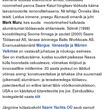
noormehed panna Saare Kaluri hingitsev töökoda käima
laevamootorite remonditehasena. Nii tehtigi. Õnneks läks
teisiti. Leidus inimene, praegu Alunaudi omanik ja juht
, kes suutis mootorimehed kallutada
Mark Muru
alumiiniumist töölaevade ehitamisele. Sõlmiti (1998)
koostööleping Soome firmaga ja asutati (2000) Saare
Töölaevad AS, tänase ärinimega Baltic Workboats AS.
Enamusaktsionärid
Margus Vanaselja ja Märten
on vastavalt juhatuse ja nõukogu esimees.
Vaikmaa
See on imetlusväärne, kuidas suudeti pisikesse Nasva
külla koondada oskusteave, võimekas tööjõud ja
innovaatiline mõtlemine. 20 aasta jooksul on läbitud
võimas areng: konstrueeritakse ja tehakse üha suuremaid
(pikemaid) alumiinium- ja teraskeredega töölaevu,
patenteeritud on eriline lainet läbiv vöörikonstruktsioon,
USA-s on käivitatud tütarettevõte jne jne. Esinduslikku
tootegaleriid vaata
siit
Järgmine külastuskoht
asub samuti
Saare Yachts OÜ