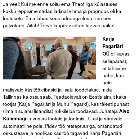
Ja veel: Kui me enne sõitu ema Theofiliga külastuses
kokku leppisime sadas ladinal vihma ja prognoos oli ka
lootusetu. Ema lubas koos õdedega ilusa ilma eest
palvetada. Aitäh! Terve laupäev säras taevas päike!
Karja
Pagariäri
oli kavas
OÜ
sellepärast,
et tahtsime
näha, kus
neid
maitsvaid käsitööleibasid ja -saiu toodetakse, mida
Tallinnas ka osta saab. Teadaolevalt on Eestis ainult kaks
tootjat (Karja Pagariäri ja Muhu Pagarid), kes täiesti puhast
(ilma nisujahu lisandita) rukkileiba toodavad. Juhataja
Aivo
tutvustas tooteid ja tootmist. Uusi ja säravaid
Kanemägi
automaatliine pole. Pidev töö retseptuuriga, omandatud
oskusteave ja hoolikas käsitöö tagavad Karja Pagariäri