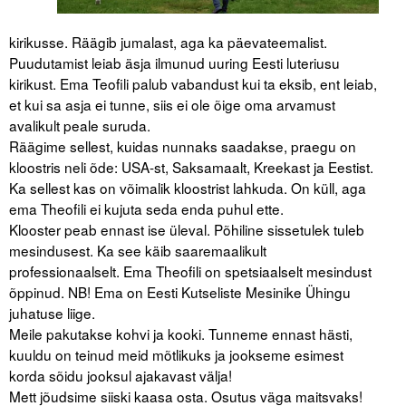
kirikusse. Räägib jumalast, aga ka päevateemalist.
Puudutamist leiab äsja ilmunud uuring Eesti luteriusu
kirikust. Ema Teofili palub vabandust kui ta eksib, ent leiab,
et kui sa asja ei tunne, siis ei ole õige oma arvamust
avalikult peale suruda.
Räägime sellest, kuidas nunnaks saadakse, praegu on
kloostris neli õde: USA-st, Saksamaalt, Kreekast ja Eestist.
Ka sellest kas on võimalik kloostrist lahkuda. On küll, aga
ema Theofili ei kujuta seda enda puhul ette.
Klooster peab ennast ise üleval. Põhiline sissetulek tuleb
mesindusest. Ka see käib saaremaalikult
professionaalselt. Ema Theofili on spetsiaalselt mesindust
õppinud. NB! Ema on Eesti Kutseliste Mesinike Ühingu
juhatuse liige.
Meile pakutakse kohvi ja kooki. Tunneme ennast hästi,
kuuldu on teinud meid mõtlikuks ja jookseme esimest
korda sõidu jooksul ajakavast välja!
Mett jõudsime siiski kaasa osta. Osutus väga maitsvaks!