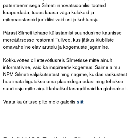
patenteerimisega Silmeti innovatsioonilisi tooteid
kaaperdada, tuues kaasa väga kulukaid ja
mitmeaastaseid juriidilisi vaidlusi ja kohtuasju.
Pärast Silmeti tehase külastamist suundusime kaunisse
mereäärsesse restorani Tulivee, kus jätkus klubiliste
omavaheline elav arutelu ja kogemuste jagamine.
Kokkuvõttes oli ettevõtlusreis Silmetisse mitte ainult
informatiivne, vaid ka inspireeriv kogemus. Saime aimu
NPM Silmeti väljakutsetest ning nägime, kuidas raskustest
hoolimata liigutakse oma plaanidega edasi ning tehakse
suuri asju mitte ainult kohalikul tasandil vaid ka globaalselt.
Vaata ka ürituse pilte meie galeriis
siit