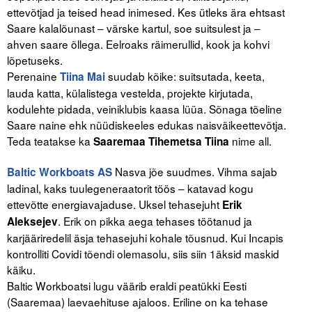
ettevõtjad ja teised head inimesed. Kes ütleks ära ehtsast
Saare kalalõunast – värske kartul, soe suitsulest ja –
ahven saare õllega. Eelroaks räimerullid, kook ja kohvi
lõpetuseks.
Perenaine
suudab kõike: suitsutada, keeta,
Tiina Mai
lauda katta, külalistega vestelda, projekte kirjutada,
kodulehte pidada, veiniklubis kaasa lüüa. Sõnaga tõeline
Saare naine ehk nüüdiskeeles edukas naisväikeettevõtja.
Teda teatakse ka
nime all.
Saaremaa Tihemetsa Tiina
Nasva jõe suudmes. Vihma sajab
Baltic Workboats AS
ladinal, kaks tuulegeneraatorit töös – katavad kogu
ettevõtte energiavajaduse. Uksel tehasejuht
Erik
. Erik on pikka aega tehases töötanud ja
Aleksejev
karjääriredelil äsja tehasejuhi kohale tõusnud. Kui Incapis
kontrolliti Covidi tõendi olemasolu, siis siin 1äksid maskid
käiku.
Baltic Workboatsi lugu väärib eraldi peatükki Eesti
(Saaremaa) laevaehituse ajaloos. Eriline on ka tehase