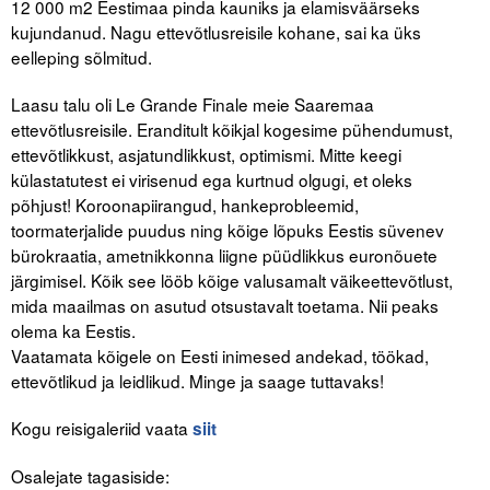
12 000 m2 Eestimaa pinda kauniks ja elamisväärseks
kujundanud. Nagu ettevõtlusreisile kohane, sai ka üks
eelleping sõlmitud.
Laasu talu oli Le Grande Finale meie Saaremaa
ettevõtlusreisile. Eranditult kõikjal kogesime pühendumust,
ettevõtlikkust, asjatundlikkust, optimismi. Mitte keegi
külastatutest ei virisenud ega kurtnud olgugi, et oleks
põhjust! Koroonapiirangud, hankeprobleemid,
toormaterjalide puudus ning kõige lõpuks Eestis süvenev
bürokraatia, ametnikkonna liigne püüdlikkus euronõuete
järgimisel. Kõik see lööb kõige valusamalt väikeettevõtlust,
mida maailmas on asutud otsustavalt toetama. Nii peaks
olema ka Eestis.
Vaatamata kõigele on Eesti inimesed andekad, töökad,
ettevõtlikud ja leidlikud. Minge ja saage tuttavaks!
Kogu reisigaleriid vaata
siit
Osalejate tagasiside: