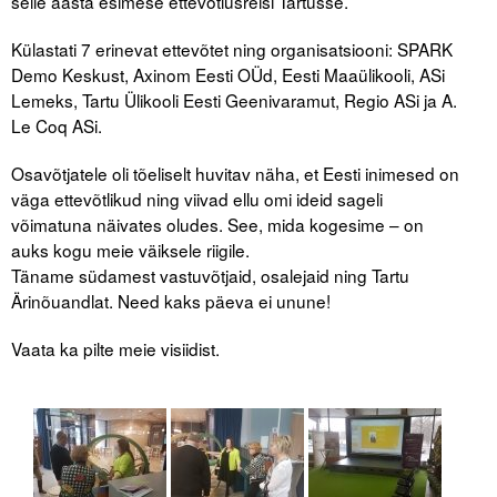
selle aasta esimese ettevõtlusreisi Tartusse.
Külastati 7 erinevat ettevõtet ning organisatsiooni: SPARK
Demo Keskust, Axinom Eesti OÜd, Eesti Maaülikooli, ASi
Lemeks, Tartu Ülikooli Eesti Geenivaramut, Regio ASi ja A.
Le Coq ASi.
Osavõtjatele oli tõeliselt huvitav näha, et Eesti inimesed on
väga ettevõtlikud ning viivad ellu omi ideid sageli
võimatuna näivates oludes. See, mida kogesime – on
auks kogu meie väiksele riigile.
Täname südamest vastuvõtjaid, osalejaid ning Tartu
Ärinõuandlat. Need kaks päeva ei unune!
Vaata ka pilte meie visiidist.