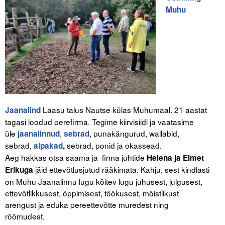
Muhu
Laasu talus Nautse külas Muhumaal. 21 aastat
Jaanalind
tagasi loodud perefirma. Tegime kiirvisiidi ja vaatasime
üle
,
, punakängurud, wallabid,
jaanalinnud
sebrad
sebrad,
sebrad, ponid ja okassead.
alpakad
,
Aeg hakkas otsa saama ja firma juhtide
Helena ja Elmet
jäid ettevõtlusjutud rääkimata. Kahju, sest kindlasti
Erikuga
on Muhu Jaanalinnu lugu köitev lugu juhusest, julgusest,
ettevõtlikkusest, õppimisest, töökusest, mõistlikust
arengust ja eduka pereettevõtte muredest ning
rõõmudest.