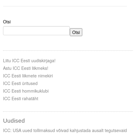
Tegevused
Otsi
Publikatsioonid
Otsi
Arvamus
Viidad
Liitu ICC Eesti uudiskirjaga!
ICC WBO
Astu ICC Eesti liikmeks!
ICC Eesti liikmete nimekiri
ICC komisjonid
ICC Eesti üritused
Digiraamatukogu
ICC Eesti hommikuklubi
ICC Eesti rahatäht
Juhendid ja väljaanded
Videod
Uudised
Kontakt
ICC: USA uued tollimaksud võivad kahjustada ausalt tegutsevaid