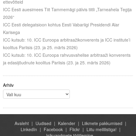
ettevõtteid
Liitu meililistiga
ICC Eesti auesimees Tiit Tammemägi pälvis tiitli „Tarneahela Tegija
Oskusteave
2026“
ICC Eesti delegatsioon kohtus Eesti Vabariigi Presidendi Alar
Incoterms® 2020
Karisega
ICC kutsub: 10. ICC Euroopa arbitraažikonverents ja ICC institute’i
Abimaterjalid
koolitus Pariisis (23. ja 25. märts 2026)
ICC kutsub: 10. ICC Euroopa rahvusvahelise arbitraaži konverents
Projektid
ja edasijõudnute koolitus Pariisis (23. ja 25. märts 2026)
Arhiiv
Avaleht
Uudised
Kalender
Liikmete pakkumised
LinkedIn
Facebook
Flickr
Liitu meililistiga!
Isikuandmete töötlemine