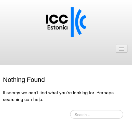
Avaleht
Uudised
Liikmed
Nothing Found
ICC Eesti liikmebaas
It seems we can’t find what you’re looking for. Perhaps
Liikmete pakkumised
searching can help.
Astu ICC Eesti liikmeks!
Kalender
ICC Eesti