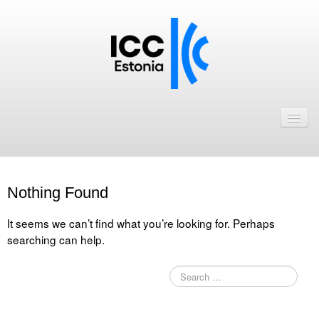
Avaleht
Uudised
Liikmed
Nothing Found
ICC Eesti liikmebaas
It seems we can’t find what you’re looking for. Perhaps
Liikmete pakkumised
searching can help.
Astu ICC Eesti liikmeks!
Kalender
ICC Eesti