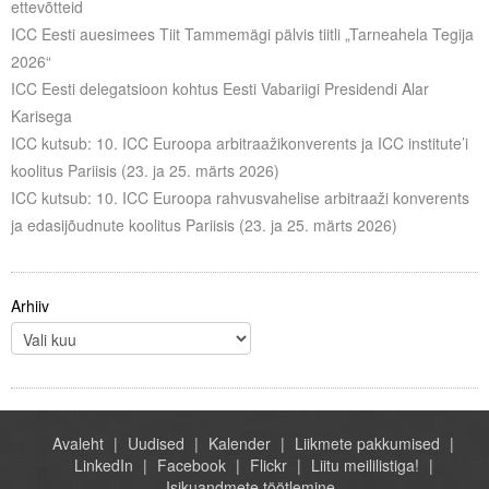
ettevõtteid
Liitu meililistiga
ICC Eesti auesimees Tiit Tammemägi pälvis tiitli „Tarneahela Tegija
Oskusteave
2026“
ICC Eesti delegatsioon kohtus Eesti Vabariigi Presidendi Alar
Incoterms® 2020
Karisega
ICC kutsub: 10. ICC Euroopa arbitraažikonverents ja ICC institute’i
Abimaterjalid
koolitus Pariisis (23. ja 25. märts 2026)
ICC kutsub: 10. ICC Euroopa rahvusvahelise arbitraaži konverents
Projektid
ja edasijõudnute koolitus Pariisis (23. ja 25. märts 2026)
Arhiiv
Avaleht
Uudised
Kalender
Liikmete pakkumised
LinkedIn
Facebook
Flickr
Liitu meililistiga!
Isikuandmete töötlemine