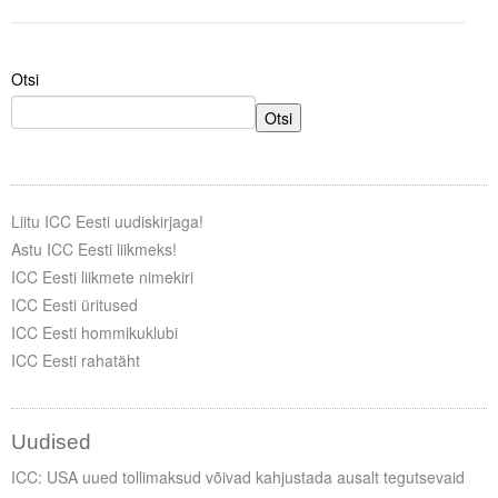
Tegevused
Otsi
Publikatsioonid
Otsi
Arvamus
Viidad
Liitu ICC Eesti uudiskirjaga!
ICC WBO
Astu ICC Eesti liikmeks!
ICC Eesti liikmete nimekiri
ICC komisjonid
ICC Eesti üritused
Digiraamatukogu
ICC Eesti hommikuklubi
ICC Eesti rahatäht
Juhendid ja väljaanded
Videod
Uudised
Kontakt
ICC: USA uued tollimaksud võivad kahjustada ausalt tegutsevaid