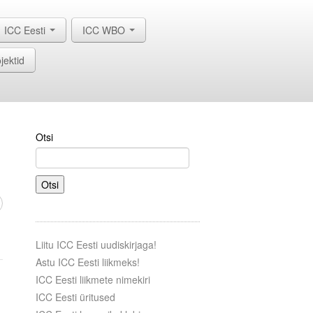
ICC Eesti
ICC WBO
jektid
Otsi
Otsi
Liitu ICC Eesti uudiskirjaga!
Astu ICC Eesti liikmeks!
ICC Eesti liikmete nimekiri
ICC Eesti üritused