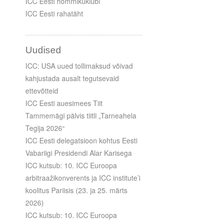
ICC Eesti hommikuklubi
ICC Eesti rahatäht
Uudised
ICC: USA uued tollimaksud võivad
kahjustada ausalt tegutsevaid
ettevõtteid
ICC Eesti auesimees Tiit
Tammemägi pälvis tiitli „Tarneahela
Tegija 2026“
ICC Eesti delegatsioon kohtus Eesti
Vabariigi Presidendi Alar Karisega
ICC kutsub: 10. ICC Euroopa
arbitraažikonverents ja ICC institute’i
koolitus Pariisis (23. ja 25. märts
2026)
ICC kutsub: 10. ICC Euroopa