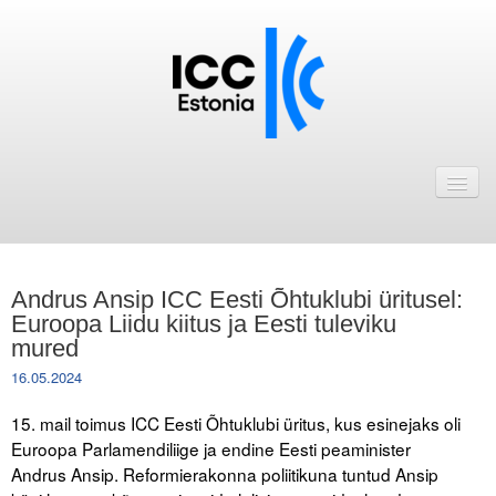
Avaleht
Uudised
Liikmed
Andrus Ansip ICC Eesti Õhtuklubi üritusel:
ICC Eesti liikmebaas
Euroopa Liidu kiitus ja Eesti tuleviku
mured
Liikmete pakkumised
16.05.2024
Astu ICC Eesti liikmeks!
15. mail toimus ICC Eesti Õhtuklubi üritus, kus esinejaks oli
Euroopa Parlamendiliige ja endine Eesti peaminister
Kalender
Andrus Ansip. Reformierakonna poliitikuna tuntud Ansip
ICC Eesti