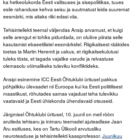
ka hetkeolukorda Eesti valitsuses ja sisepoliitikas, tuues
Liitu meililistiga
esile rahanduse kehva seisu ja suutmatust leida suuremat
Oskusteave
eesmärki, mis aitaks riiki edasi viia.
Tehisintellekti teemal väljendas Ansip arvamust, et kuigi
Incoterms® 2020
selle arengut ei tohiks pidurdada, on oluline piirata selle
Abimaterjalid
kasutamist ebaeetilistel eesmärkidel. Riigikaitsest rääkides
toetas ta Martin Heremit ja uskus, et riigikaitsekulutusi
Projektid
tuleks tõsta, et tagada vajalike varude ja relvastuse
olemasolu võimalikeks tuleviku konfliktideks.
Ansipi esinemine ICC Eesti Õhtuklubi üritusel pakkus
põhjalikku ülevaadet nii Euroopa kui ka Eesti poliitilisest
maastikust, rõhutades samas vajadust teha tulevikku
vaatavaid ja Eesti ühiskonda ühendavaid otsuseid.
Järgmisel Õhtuklubi üritusel, 10. juunil on meil rõõm
arutleda tehisaru ja inimaru teemadel ajuteadlase Jaan
Aru esitluses, kes on Tartu Ülikooli arvutusliku
neuroteaduse ja tehisintellekti kaasprofessor.
Juunikuu