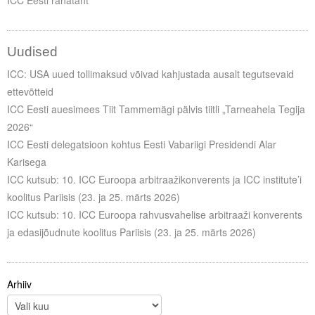
ICC Eesti rahatäht
Uudised
ICC: USA uued tollimaksud võivad kahjustada ausalt tegutsevaid
ettevõtteid
ICC Eesti auesimees Tiit Tammemägi pälvis tiitli „Tarneahela Tegija
2026“
ICC Eesti delegatsioon kohtus Eesti Vabariigi Presidendi Alar
Karisega
ICC kutsub: 10. ICC Euroopa arbitraažikonverents ja ICC institute’i
koolitus Pariisis (23. ja 25. märts 2026)
ICC kutsub: 10. ICC Euroopa rahvusvahelise arbitraaži konverents
ja edasijõudnute koolitus Pariisis (23. ja 25. märts 2026)
Arhiiv