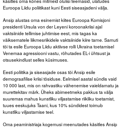
käsitles oma kõnes mitmeid olulisi teemasid, ulatudes
Euroopa Liidu poliitikast kuni Eesti siseasjadeni välja.
Tegevused
Ansip alustas oma esinemist kiites Euroopa Komisjoni
Publikatsioonid
presidenti Ursula von der Leyeni koroonakriisi ajal
vaktsiinide tellimise juhtimise eest, mis tagas ka
Arvamus
väiksematele liikmesriikidele vaktsiinide kiire tarne. Samuti
tõi ta esile Euroopa Liidu aktiivse rolli Ukraina toetamisel
Viidad
Venemaa agressiooni vastu, rõhutades EL-i ühtsust ja
otsusekindlust selles küsimuses.
ICC WBO
Eesti poliitika ja siseasjade osas tõi Ansip esile
ICC komisjonid
demograafilise kriisi tõsiduse. Eelmisel aastal sündis vaid
10 000 last, mis on rahvastiku vähenemise vaieldamatu ja
Digiraamatukogu
murettekitav märk. Üheks abimeetmeks pakkus ta välja
Juhendid ja väljaanded
suuremas mahus kunstliku viljastamise riikliku toetamist,
tuues eeskujuks Taani, kus 10% sündidest toimub
Videod
kunstliku viljastamise teel.
Kontakt
Oma peaministriaja kogemusi meenutades käsitles Ansip