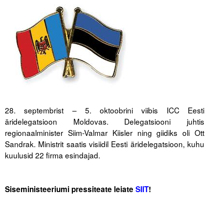
Tegevused
Publikatsioonid
.
Arvamus
Viidad
ICC WBO
28. septembrist – 5. oktoobrini viibis ICC Eesti
äridelegatsioon Moldovas. Delegatsiooni juhtis
ICC komisjonid
regionaalminister Siim-Valmar Kiisler ning giidiks oli Ott
Sandrak. Ministrit saatis visiidil Eesti äridelegatsioon, kuhu
Digiraamatukogu
kuulusid 22 firma esindajad.
Juhendid ja väljaanded
.
.
Videod
Siseministeeriumi pressiteate leiate
SIIT
!
.
Kontakt