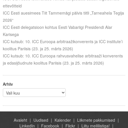
ettevõtteid
ICC Eesti auesimees Tiit Tammemägi pälvis tiitli „Tarneahela Tegija
2026“
ICC Eesti delegatsioon kohtus Eesti Vabariigi Presidendi Alar
Karisega
ICC kutsub: 10. ICC Euroopa arbitraažikonverents ja ICC institute’i
koolitus Pariisis (23. ja 25. märts 2026)
ICC kutsub: 10. ICC Euroopa rahvusvahelise arbitraaži konverents
ja edasijõudnute koolitus Pariisis (23. ja 25. märts 2026)
Arhiiv
Avaleht
Uudised
Kalender
Liikmete pakkumised
LinkedIn
Facebook
Flickr
Liitu meililistiga!