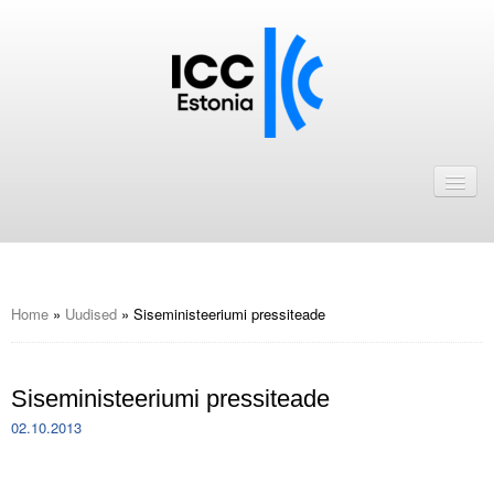
Avaleht
Uudised
Liikmed
ICC Eesti liikmebaas
Home
»
Uudised
»
Siseministeeriumi pressiteade
Liikmete pakkumised
Siseministeeriumi pressiteade
Astu ICC Eesti liikmeks!
02.10.2013
Kalender
.
ICC Eesti