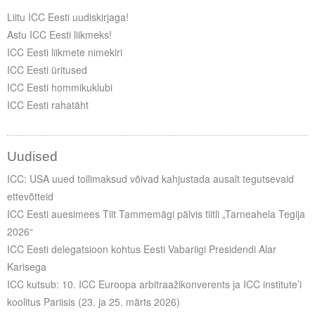
Liitu meililistiga
Liitu ICC Eesti uudiskirjaga!
Oskusteave
Astu ICC Eesti liikmeks!
ICC Eesti liikmete nimekiri
Incoterms® 2020
ICC Eesti üritused
ICC Eesti hommikuklubi
Abimaterjalid
ICC Eesti rahatäht
Projektid
Uudised
ICC: USA uued tollimaksud võivad kahjustada ausalt tegutsevaid
ettevõtteid
ICC Eesti auesimees Tiit Tammemägi pälvis tiitli „Tarneahela Tegija
2026“
ICC Eesti delegatsioon kohtus Eesti Vabariigi Presidendi Alar
Karisega
ICC kutsub: 10. ICC Euroopa arbitraažikonverents ja ICC institute’i
koolitus Pariisis (23. ja 25. märts 2026)