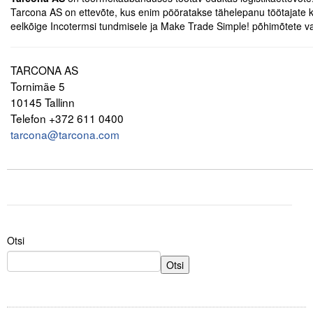
Tarcona AS on ettevõte, kus enim pööratakse tähelepanu töötajate kva
eelkõige Incotermsi tundmisele ja Make Trade Simple! põhimõtete v
Tegevused
Publikatsioonid
TARCONA AS
Tornimäe 5
Arvamus
10145 Tallinn
Viidad
Telefon +372 611 0400
tarcona@tarcona.com
ICC WBO
.
ICC komisjonid
Digiraamatukogu
Juhendid ja väljaanded
Otsi
Videod
Otsi
Kontakt