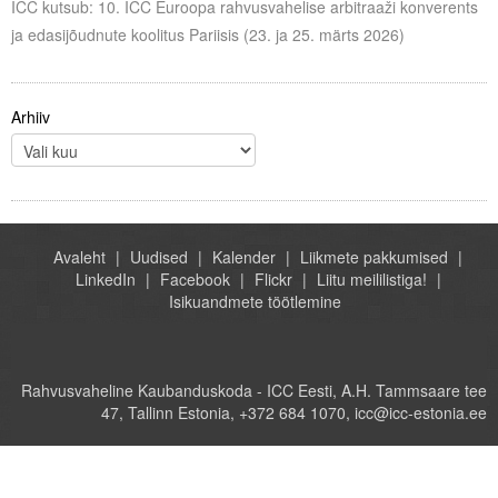
ICC kutsub: 10. ICC Euroopa rahvusvahelise arbitraaži konverents
ja edasijõudnute koolitus Pariisis (23. ja 25. märts 2026)
Arhiiv
Avaleht
Uudised
Kalender
Liikmete pakkumised
LinkedIn
Facebook
Flickr
Liitu meililistiga!
Isikuandmete töötlemine
Rahvusvaheline Kaubanduskoda - ICC Eesti, A.H. Tammsaare tee
47, Tallinn Estonia, +372 684 1070, icc@icc-estonia.ee