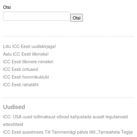
Liitu meililistiga
Otsi
Oskusteave
Otsi
Incoterms® 2020
Abimaterjalid
Liitu ICC Eesti uudiskirjaga!
Astu ICC Eesti liikmeks!
Projektid
ICC Eesti liikmete nimekiri
ICC Eesti üritused
ICC Eesti hommikuklubi
ICC Eesti rahatäht
Uudised
ICC: USA uued tollimaksud võivad kahjustada ausalt tegutsevaid
ettevõtteid
ICC Eesti auesimees Tiit Tammemägi pälvis tiitli „Tarneahela Tegija