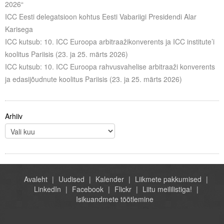
2026“
ICC Eesti delegatsioon kohtus Eesti Vabariigi Presidendi Alar
Karisega
ICC kutsub: 10. ICC Euroopa arbitraažikonverents ja ICC institute’i
koolitus Pariisis (23. ja 25. märts 2026)
ICC kutsub: 10. ICC Euroopa rahvusvahelise arbitraaži konverents
ja edasijõudnute koolitus Pariisis (23. ja 25. märts 2026)
Arhiiv
Avaleht
Uudised
Kalender
Liikmete pakkumised
LinkedIn
Facebook
Flickr
Liitu meililistiga!
Isikuandmete töötlemine