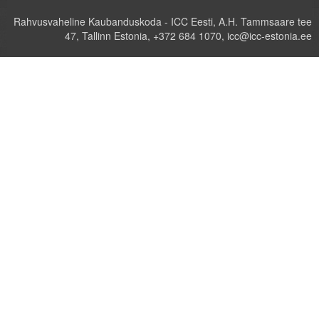
Rahvusvaheline Kaubanduskoda - ICC Eesti, A.H. Tammsaare tee
47, Tallinn Estonia, +372 684 1070, icc@icc-estonia.ee