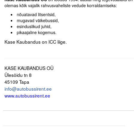
olemas kõik vajalik rahvusvaheliste vedude korraldamiseks:
Tegevused
nõuatavad litsentsid,
mugavad väikebussid,
Publikatsioonid
esinduslikud juhid,
pikaajaline kogemus.
Arvamus
Kase Kaubandus on ICC liige.
.
Viidad
ICC WBO
KASE KAUBANDUS OÜ
Ülesõidu tn 8
ICC komisjonid
45109 Tapa
i
nfo@autobussirent.ee
Digiraamatukogu
www.autobussirent.ee
Juhendid ja väljaanded
.
Videod
Kontakt